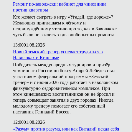
Ремонт по-заволжски: кабинет для чиновника
против квартиры
Кто желает сыграть в игру «Угадай, где дороже»?
Желающих приглашаем к лёгкому и
непринуждённому чтению про то, как в Заволжске
чуть было не взялись за два любопытных ремонта.
13:00
01.08.2026
Новый земский тренер успевает трудиться в
Наволоках и Кинешме
Победитель международных турниров и призёр
чемпионата России по боксу Андрей Лебедев стал
участником федеральной программы «Земский
тренер» и с июня 2026 года работает в наволокском
физкультурно-оздоровительном комплексе. При
этом кинешемских воспитанников он не бросил и
теперь совмещает занятия в двух городах. Иногда
молодому тренеру помогает его собственный
наставник Геннадий Евсеев.
12:00
01.08.2026
«Разум» против разума, или как Виталий искал себя