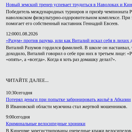
Новый земский тренер успевает трудиться в Наволоках и Ки
Победитель международных турниров и призёр чемпионата Ро
наволокском физкультурно-оздоровительном комплексе. При э
помогает его собственный наставник Геннадий Евсеев.
12:00
01.08.2026
«Разум» против разума, или как Виталий искал себя в лихих 
Виталий Разумов гордился фамилией. В школе он настаивал, ч
доходило, Виталий говорил о себе при них в третьем лице: «
«опять», а «всегда». Когда я хоть раз домашку делал?».
ЧИТАЙТЕ ДАЛЕЕ...
10:30
сегодня
Потерял деньги при попытке забронировать жильё в Абхазии
В Ивановской области мужчина стал жертвой мошенников.
9:00
сегодня
Криминальные велосипедные хроники
В Кинешме зарегистрированы очередные кражи велосипедов