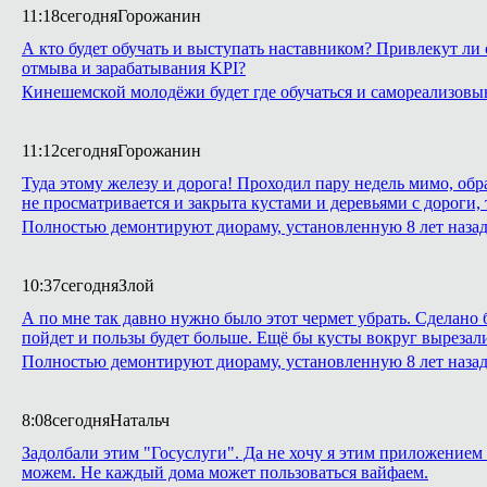
11:18
сегодня
Горожанин
А кто будет обучать и выступать наставником? Привлекут ли 
отмыва и зарабатывания KPI?
Кинешемской молодёжи будет где обучаться и самореализовы
11:12
сегодня
Горожанин
Туда этому железу и дорога! Проходил пару недель мимо, обр
не просматривается и закрыта кустами и деревьями с дороги,
Полностью демонтируют диораму, установленную 8 лет назад 
10:37
сегодня
Злой
А по мне так давно нужно было этот чермет убрать. Сделано б
пойдет и пользы будет больше. Ещё бы кусты вокруг вырезали,
Полностью демонтируют диораму, установленную 8 лет назад 
8:08
сегодня
Натальч
Задолбали этим "Госуслуги". Да не хочу я этим приложением 
можем. Не каждый дома может пользоваться вайфаем.