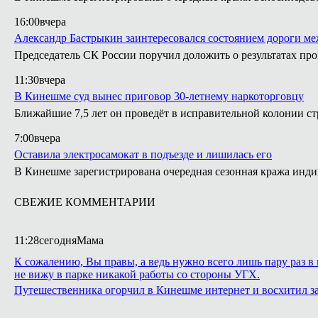
16:00
вчера
Александр Бастрыкин заинтересовался состоянием дороги м
Председатель СК России поручил доложить о результатах п
11:30
вчера
В Кинешме суд вынес приговор 30-летнему наркоторговцу
Ближайшие 7,5 лет он проведёт в исправительной колонии ст
7:00
вчера
Оставила электросамокат в подъезде и лишилась его
В Кинешме зарегистрирована очередная сезонная кража инди
СВЕЖИЕ КОММЕНТАРИИ
11:28
сегодня
Мама
К сожалению, Вы правы, а ведь нужно всего лишь пару раз в 
не вижу в парке никакой работы со стороны УГХ.
Путешественника огорчил в Кинешме интернет и восхитил з