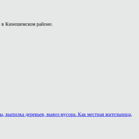
е в Кинешемском районе.
ы, выпилка деревьев, вывоз мусора. Как местная жительница,