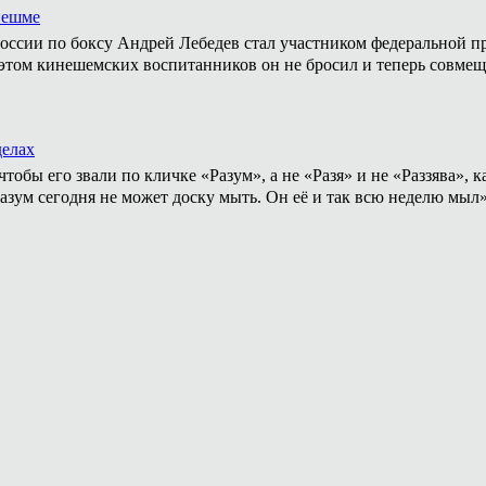
нешме
ссии по боксу Андрей Лебедев стал участником федеральной пр
том кинешемских воспитанников он не бросил и теперь совмеща
делах
тобы его звали по кличке «Разум», а не «Разя» и не «Раззява»,
Разум сегодня не может доску мыть. Он её и так всю неделю мыл
.