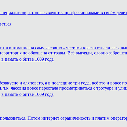
специалистов, которые являются профессионалами в своём деле и
ваться
атил внимание на саму часовню - местами краска отвалилась, вы
 территория не обкошена от травы. Всё выгляди, словно заброшен
в память о битве 1609 года
езвкусно и аляповато, а в последние три года, всё это и вовсе
 т.к. часовня вовсе перестала просматриваться с тротуара и ули
в память о битве 1609 года
пользоваться. Потом интернет ограничен(хоть и платим операто