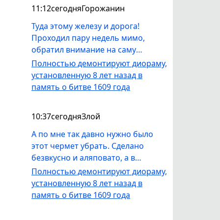
11:12
сегодня
Горожанин
Туда этому железу и дорога!
Проходил пару недель мимо,
обратил внимание на саму
часовню - местами краска
Полностью демонтируют диораму,
отвалилась, выглядит
установленную 8 лет назад в
непрезентабельно. Как выше
память о битве 1609 года
верно заметили, часовня не
просматривается и закрыта
10:37
сегодня
Злой
кустами и деревьями с дороги,
территория не обкошена от
А по мне так давно нужно было
травы. Всё выгляди, словно
этот чермет убрать. Сделано
заброшенное.
безвкусно и аляповато, а в
последние три года, всё это и
Полностью демонтируют диораму,
вовсе портило пространство у
установленную 8 лет назад в
часовни. Вот для афиш у ТЮЗа
память о битве 1609 года
вполне пойдет и пользы будет
больше. Ещё бы кусты вокруг