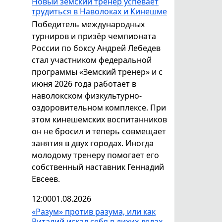
Новый земский тренер успевает
трудиться в Наволоках и Кинешме
Победитель международных
турниров и призёр чемпионата
России по боксу Андрей Лебедев
стал участником федеральной
программы «Земский тренер» и с
июня 2026 года работает в
наволокском физкультурно-
оздоровительном комплексе. При
этом кинешемских воспитанников
он не бросил и теперь совмещает
занятия в двух городах. Иногда
молодому тренеру помогает его
собственный наставник Геннадий
Евсеев.
12:00
01.08.2026
«Разум» против разума, или как
Виталий искал себя в лихих делах