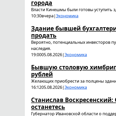
города
Власти Кинешмы были готовы уступить 
10:30
вчера
|
Экономика
Здание бывшей бухгалтери
продать
Вероятно, потенциальных инвесторов пу
наследия.
19:00
05.08.2026
|
Экономика
Бывшую столовую химбрига
рублей
Желающих приобрести за полцены здани
16:12
05.08.2026
|
Экономика
Станислав Воскресенский:
останетесь
Губернатор Ивановской области о подде