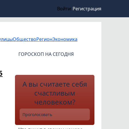
Войти
Регистрация
улицы
Общество
Регион
Экономика
ГОРОСКОП НА СЕГОДНЯ
5
А вы считаете себя
счастливым
человеком?
Проголосовать