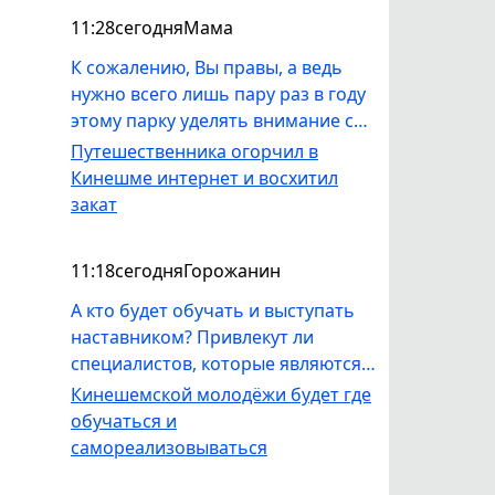
11:28
сегодня
Мама
К сожалению, Вы правы, а ведь
нужно всего лишь пару раз в году
этому парку уделять внимание со
стороны УГХ - покос травы,
Путешественника огорчил в
выпилка деревьев, вывоз мусора.
Кинешме интернет и восхитил
Как местная жительница, не вижу
закат
в парке никакой работы со
стороны УГХ.
11:18
сегодня
Горожанин
А кто будет обучать и выступать
наставником? Привлекут ли
специалистов, которые являются
профессионалами в своём деле и
Кинешемской молодёжи будет где
смогут реально заинтересовать
обучаться и
ребят? Или проект для отмыва и
самореализовываться
зарабатывания KPI?