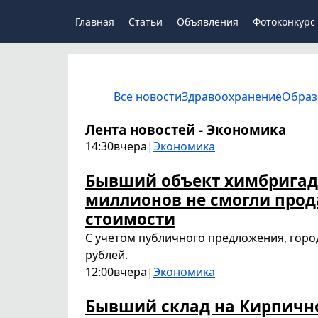
Главная
Статьи
Объявления
Фотоконкурс
Все новости
Здравоохранение
Образ
Лента новостей - Экономика
14:30
вчера
|
Экономика
Бывший объект химбригады
миллионов не смогли прод
стоимости
С учётом публичного предложения, горо
рублей.
12:00
вчера
|
Экономика
Бывший склад на Кирпично