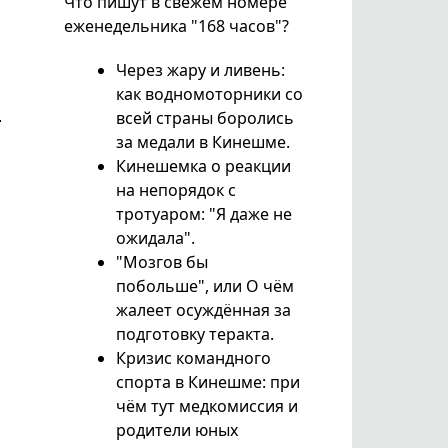
Что пишут в свежем номере
еженедельника "168 часов"?
Через жару и ливень:
как водномоторники со
и
всей страны боролись
за медали в Кинешме.
Кинешемка о реакции
на непорядок с
тротуаром: "Я даже не
ожидала".
"Мозгов бы
побольше", или О чём
жалеет осуждённая за
подготовку теракта.
Кризис командного
спорта в Кинешме: при
чём тут медкомиссия и
родители юных