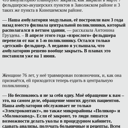
фельдшерско-акушерских пунктов в Заволжском районе и 3
таких же пункта в Кинешемском районе.
—
Наша амбулатория модульная, её построили нам 3 года
назад вместо филиала центральной поликлиники, который
располагался в ветхом здании
, — рассказала Антонина
Груздева. –
В апреле этого года «взрослого» фельдшера
перевели от нас в 1-ю поликлинику. Остался только
«детский» фельдшер. А недавно я услышала, что
амбулаторию решено вообще закрыть. В планах это
поставили уже на 1 июня.
Женщине 76 лет, у неё травмирован позвоночник, и, как она
признаётся, ей приходится теперь ездить в центральную
поликлинику.
—
Но беспокоюсь я не за себя одну. Моё обращение к вам –
это, на самом деле, обращение многих других пациентов.
Наша амбулатория обслуживает не только
«Электроконтакт», но также микрорайоны «Поликор» и
«Молокозавод». Если её закроют, то люди лишатся
возможности делать уколы в процедурном кабинете,
сдавать анализы, получать больничные и рецепты. Всем