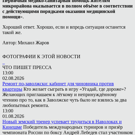
Первичная медико-санитарная помощь жителям
микрорайона оказывается в полном объёме в соответствии
с действующими порядками оказания медицинской
помощи
».
Хороший ответ. Хорошо, если и впредь ситуация останется
такой же.
Автор: Михаил Жаров
ФОТОГРАФИИ К ЭТОЙ НОВОСТИ
ЧТО ПИШЕТ ПРЕССА
13:00
02.08.2026
Ремонт по-заволжски: кабинет для чиновника против
квартиры
Кто желает сыграть в игру «Угадай, где дороже»?
Желающих приглашаем к лёгкому и непринуждённому
чтению про то, как в Заволжске чуть было не взялись за два
любопытных ремонта.
13:00
01.08.2026
Новый земский тренер успевает трудиться в Наволоках и
Кинешме
Победитель международных турниров и призёр
чемпионата России по боксу Андрей Лебедев стал участником