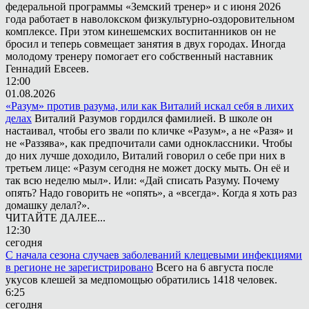
федеральной программы «Земский тренер» и с июня 2026
года работает в наволокском физкультурно-оздоровительном
комплексе. При этом кинешемских воспитанников он не
бросил и теперь совмещает занятия в двух городах. Иногда
молодому тренеру помогает его собственный наставник
Геннадий Евсеев.
12:00
01.08.2026
«Разум» против разума, или как Виталий искал себя в лихих
делах
Виталий Разумов гордился фамилией. В школе он
настаивал, чтобы его звали по кличке «Разум», а не «Разя» и
не «Раззява», как предпочитали сами одноклассники. Чтобы
до них лучше доходило, Виталий говорил о себе при них в
третьем лице: «Разум сегодня не может доску мыть. Он её и
так всю неделю мыл». Или: «Дай списать Разуму. Почему
опять? Надо говорить не «опять», а «всегда». Когда я хоть раз
домашку делал?».
ЧИТАЙТЕ ДАЛЕЕ...
12:30
сегодня
С начала сезона случаев заболеваний клещевыми инфекциями
в регионе не зарегистрировано
Всего на 6 августа после
укусов клешей за медпомощью обратились 1418 человек.
6:25
сегодня