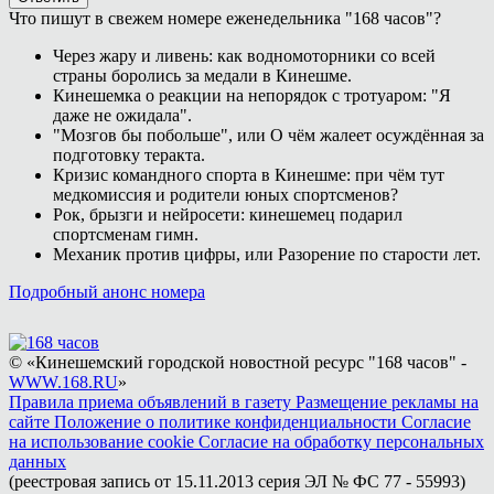
Что пишут в свежем номере еженедельника "168 часов"?
Через жару и ливень: как водномоторники со всей
страны боролись за медали в Кинешме.
Кинешемка о реакции на непорядок с тротуаром: "Я
даже не ожидала".
"Мозгов бы побольше", или О чём жалеет осуждённая за
подготовку теракта.
Кризис командного спорта в Кинешме: при чём тут
медкомиссия и родители юных спортсменов?
Рок, брызги и нейросети: кинешемец подарил
спортсменам гимн.
Механик против цифры, или Разорение по старости лет.
Подробный анонс номера
© «Кинешемский городской новостной ресурс "168 часов" -
WWW.168.RU
»
Правила приема объявлений в газету
Размещение рекламы на
сайте
Положение о политике конфиденциальности
Согласие
на использование cookie
Согласие на обработку персональных
данных
(реестровая запись от 15.11.2013 серия ЭЛ № ФС 77 - 55993)