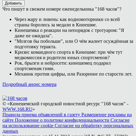
Добавить
Что пишут в свежем номере еженедельника "168 часов"?
Через жару и ливень: как водномоторники со всей
страны боролись за медали в Кинешме.
Кинешемка о реакции на непорядок с тротуаром: "Я
даже не ожидала".
"Мозгов бы побольше", или О чём жалеет осуждённая за
подготовку теракта.
Кризис командного спорта в Кинешме: при чём тут
медкомиссия и родители юных спортсменов?
Рок, брызги и нейросети: кинешемец подарил
спортсменам гимн.
Механик против цифры, или Разорение по старости лет.
Подробный анонс номера
© «Кинешемский городской новостной ресурс "168 часов" -
WWW.168.RU
»
Правила приема объявлений в газету
Размещение рекламы на
сайте
Положение о политике конфиденциальности
Согласие
на использование cookie
Согласие на обработку персональных
данных