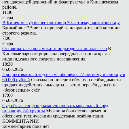
ненадлежащей дорожной инфраструктуре в Кинешемском
районе.
11:30
вчера
В Кинешме суд вынес приговор 30-летнему наркоторговцу
Ближайшие 7,5 лет он проведёт в исправительной колонии
строгого режима.
7:00
вчера
Оставила электросамокат в подъезде и лишилась его
В
Кинешме зарегистрирована очередная сезонная кража
индивидуального средства передвижения.
18:30
05.08.2026
Продиктованный код из смс обошёлся 27-летнему ивановцу в
60 000 рублей
Сначала он поверил обману о необходимости
продления действия сим-карты, а затем перевёл деньги на
«безопасный» счёт.
17:00
05.08.2026
Суд обязал соцфонд компенсировать моральный вред
инвалиду 2-й группы
Мужчина был несвоевременно
обеспечен техническими средствами реабилитации.
КОММЕНТАРИИ
Комментариев пока нет