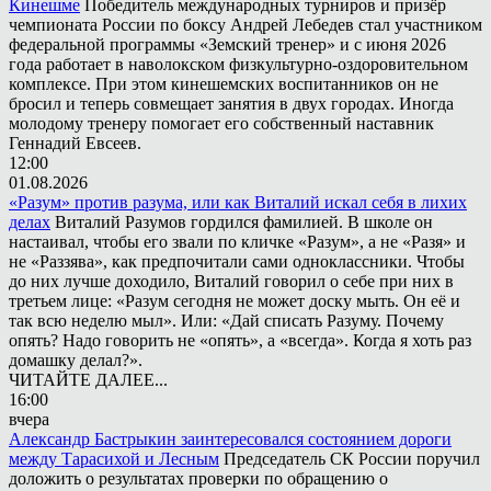
Кинешме
Победитель международных турниров и призёр
чемпионата России по боксу Андрей Лебедев стал участником
федеральной программы «Земский тренер» и с июня 2026
года работает в наволокском физкультурно-оздоровительном
комплексе. При этом кинешемских воспитанников он не
бросил и теперь совмещает занятия в двух городах. Иногда
молодому тренеру помогает его собственный наставник
Геннадий Евсеев.
12:00
01.08.2026
«Разум» против разума, или как Виталий искал себя в лихих
делах
Виталий Разумов гордился фамилией. В школе он
настаивал, чтобы его звали по кличке «Разум», а не «Разя» и
не «Раззява», как предпочитали сами одноклассники. Чтобы
до них лучше доходило, Виталий говорил о себе при них в
третьем лице: «Разум сегодня не может доску мыть. Он её и
так всю неделю мыл». Или: «Дай списать Разуму. Почему
опять? Надо говорить не «опять», а «всегда». Когда я хоть раз
домашку делал?».
ЧИТАЙТЕ ДАЛЕЕ...
16:00
вчера
Александр Бастрыкин заинтересовался состоянием дороги
между Тарасихой и Лесным
Председатель СК России поручил
доложить о результатах проверки по обращению о