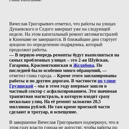
Вячеслав Григорьевич отметил, что работы на улицах
Дунаевского и Седого завершат уже на следующей
неделе. На этом капитальный ремонт автомагистралей
в Кинешме не завершится. В ближайшие дни стартует
аукцион по определению подрядчика, который
продолжит работы.
— В первую очередь ремонты будут выполняться на
самых проблемных улицах – это 2-ая Шуйская,
Гагарина, Красновткинская и
Желябова
. По
последней было особенно много обращений, —
отметил глава города.
– Кроме этого запланированы
работы и по другим дорогам. В частности
по улице
Грузинской
– мы в этом году впервые зашли в
частный сектор с асфальтированием. Это значимая
транзитная магистраль, в которую входят сразу
несколько улиц. На её ремонт заложено 20,5
миллиона рублей. Но там кроме проезжей части
сделают и тротуар, и освещение.
В завершение Вячеслав Григорьевич подчеркнул, что в
этом году власти города не допустят, чтобы работы по