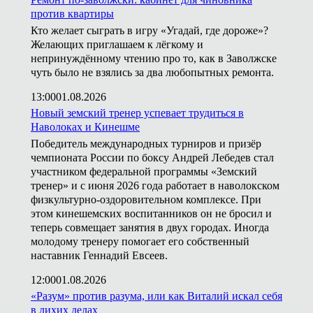
против квартиры
Кто желает сыграть в игру «Угадай, где дороже»?
Желающих приглашаем к лёгкому и
непринуждённому чтению про то, как в Заволжске
чуть было не взялись за два любопытных ремонта.
13:00
01.08.2026
Новый земский тренер успевает трудиться в
Наволоках и Кинешме
Победитель международных турниров и призёр
чемпионата России по боксу Андрей Лебедев стал
участником федеральной программы «Земский
тренер» и с июня 2026 года работает в наволокском
физкультурно-оздоровительном комплексе. При
этом кинешемских воспитанников он не бросил и
теперь совмещает занятия в двух городах. Иногда
молодому тренеру помогает его собственный
наставник Геннадий Евсеев.
12:00
01.08.2026
«Разум» против разума, или как Виталий искал себя
в лихих делах