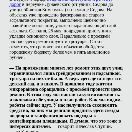
дорог
в переулке Дунаевского (от улицы Седова до
улицы 50-летия Комсомола) и на улице Седова. На
объектах уже проведено фрезерование старого
асфальтового покрытия, выполнено щебёночно-
гравийное основание, уложен выравнивающий слой
асфальта. Сегодня, 25 мая, подрядчик приступил к
укладке основного слоя. Параллельно с проезжей
частью здесь ремонтируют и тротуары. Стоит
отметить, что ремонт этих объектов обойдётся
городскому бюджету более чем в пять миллионов
рублей.
— На протяжении многих лет ремонт этих двух улиц
ограничивался лишь грейдированием и подсыпкой,
тротуара на них не было. А ведь здесь дети ходят и в
детский сад, и в школу. В прошлом году жители
микрорайона обращались с просьбой провести здесь
ремонт. В этом году мы нашли такую возможность,
и включили обе улицы в план работ. Как мы видим,
работы сейчас идут. У нас получилось сэкономить
средства, на них мы решили продлить здесь съезды
во дворы и заасфальтировать подходы к
контейнерным площадкам. Я думаю, что это тоже в
интересах жителей, —
говорит Вячеслав Ступин,
глава Кинешмы.