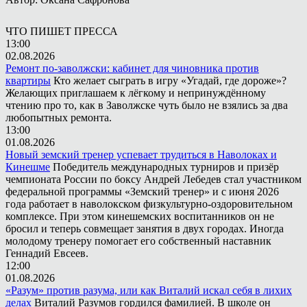
ЧТО ПИШЕТ ПРЕССА
13:00
02.08.2026
Ремонт по-заволжски: кабинет для чиновника против
квартиры
Кто желает сыграть в игру «Угадай, где дороже»?
Желающих приглашаем к лёгкому и непринуждённому
чтению про то, как в Заволжске чуть было не взялись за два
любопытных ремонта.
13:00
01.08.2026
Новый земский тренер успевает трудиться в Наволоках и
Кинешме
Победитель международных турниров и призёр
чемпионата России по боксу Андрей Лебедев стал участником
федеральной программы «Земский тренер» и с июня 2026
года работает в наволокском физкультурно-оздоровительном
комплексе. При этом кинешемских воспитанников он не
бросил и теперь совмещает занятия в двух городах. Иногда
молодому тренеру помогает его собственный наставник
Геннадий Евсеев.
12:00
01.08.2026
«Разум» против разума, или как Виталий искал себя в лихих
делах
Виталий Разумов гордился фамилией. В школе он