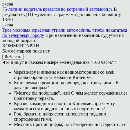
вчера
75-летний водитель врезался во встречный автомобиль
В
результате ДТП мужчина с травмами доставлен в больницу.
13:30
вчера
Трое молодых юрьевчан угнали автомобиль, чтобы покататься
по вечернему городу
При назначении наказания, суд учёл их
молодой возраст.
КОММЕНТАРИИ
Комментариев пока нет
Добавить
Что пишут в свежем номере еженедельника "168 часов"?
Через жару и ливень: как водномоторники со всей
страны боролись за медали в Кинешме.
Кинешемка о реакции на непорядок с тротуаром: "Я
даже не ожидала".
"Мозгов бы побольше", или О чём жалеет осуждённая за
подготовку теракта.
Кризис командного спорта в Кинешме: при чём тут
медкомиссия и родители юных спортсменов?
Рок, брызги и нейросети: кинешемец подарил
спортсменам гимн.
Механик против цифры, или Разорение по старости лет.