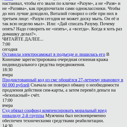
настаивал, чтобы его звали по кличке «Разум», а не «Разя» и
не «Раззява», как предпочитали сами одноклассники. Чтобы
до них лучше доходило, Виталий говорил о себе при них в
третьем лице: «Разум сегодня не может доску мыть. Он её и
так всю неделю мыл». Или: «Дай списать Разуму. Почему
опять? Надо говорить не «опять», а «всегда». Когда я хоть раз
домашку делал?».
ЧИТАЙТЕ ДАЛЕЕ...
7:00
сегодня
Оставила электросамокат в подъезде и лишилась его
В
Кинешме зарегистрирована очередная сезонная кража
индивидуального средства передвижения.
18:30
вчера
Продиктованный код из смс обошёлся 27-летнему ивановцу в
60 000 рублей
Сначала он поверил обману о необходимости
продления действия сим-карты, а затем перевёл деньги на
«безопасный» счёт.
17:00
вчера
Суд обязал соцфонд компенсировать моральный вред
инвалиду 2-й группы
Мужчина был несвоевременно
обеспечен техническими средствами реабилитации.
14:30