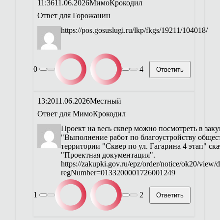
11:36
11.06.2026
МимоКрокодил
Ответ для
Горожанин
https://pos.gosuslugi.ru/lkp/fkgs/19211/104018/
0
4
Ответить
13:20
11.06.2026
Местный
Ответ для
МимоКрокодил
Проект на весь сквер можно посмотреть в зак
"Выполнение работ по благоустройству общес
территории "Сквер по ул. Гагарина 4 этап" ск
"Проектная документация".
https://zakupki.gov.ru/epz/order/notice/ok20/view
regNumber=0133200001726001249
1
2
Ответить