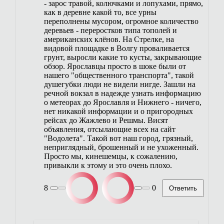
- зарос травой, колючками и лопухами, прямо,
как в деревне какой то, все урны
переполнены мусором, огромное количество
деревьев - переростков типа тополей и
американских клёнов. На Стрелке, на
видовой площадке в Волгу проваливается
грунт, выросли какие то кусты, закрывающие
обзор. Ярославцы просто в шоке были от
нашего "общественного транспорта", такой
душегубки люди не видели нигде. Зашли на
речной вокзал в надежде узнать информацию
о метеорах до Ярославля и Нижнего - ничего,
нет никакой информации и о пригородных
рейсах до Жажлево и Решмы. Висят
объявления, отсылающие всех на сайт
"Водолета". Такой вот наш город, грязный,
неприглядный, брошенный и не ухоженный.
Просто мы, кинешемцы, к сожалению,
привыкли к этому и это очень плохо.
8
0
Ответить