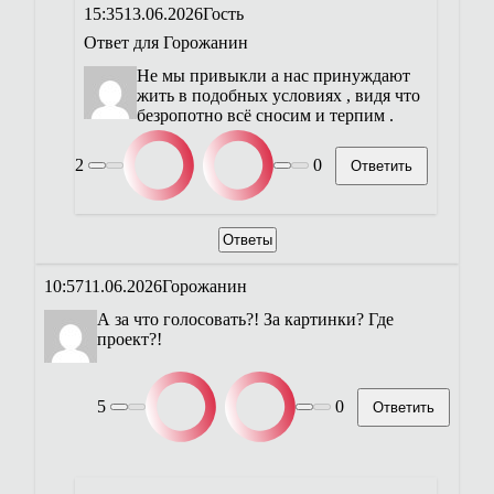
15:35
13.06.2026
Гость
Ответ для
Горожанин
Не мы привыкли а нас принуждают
жить в подобных условиях , видя что
безропотно всё сносим и терпим .
2
0
Ответить
Ответы
10:57
11.06.2026
Горожанин
А за что голосовать?! За картинки? Где
проект?!
5
0
Ответить