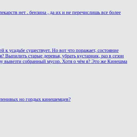
карств нет . бензина , да их и не перечислишь все более
 к усадьбе существует. Но вот что поражает, состояние
? Выпилить старые деревья, убрать кустарник, раз в сезон
зу вывезти собранный мусор. Хотя о чём я? Это же Кинешма
, ленивых но гордых кинешемцев?