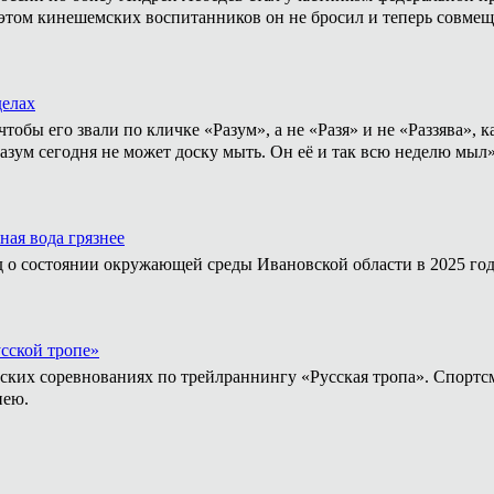
том кинешемских воспитанников он не бросил и теперь совмеща
делах
тобы его звали по кличке «Разум», а не «Разя» и не «Раззява»,
Разум сегодня не может доску мыть. Он её и так всю неделю мыл
ная вода грязнее
д о состоянии окружающей среды Ивановской области в 2025 год
усской тропе»
йских соревнованиях по трейлраннингу «Русская тропа». Спортс
нею.