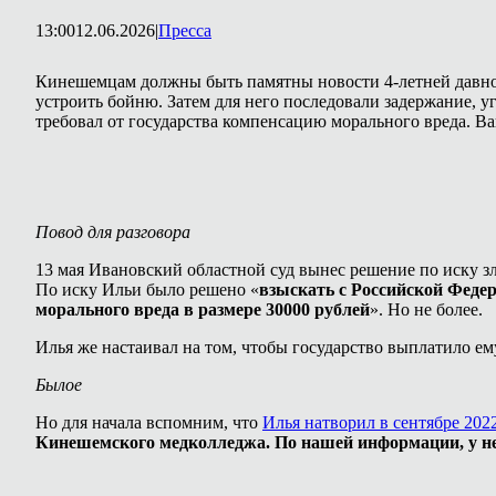
13:00
12.06.2026
|
Пресса
Кинешемцам должны быть памятны новости 4-летней давност
устроить бойню. Затем для него последовали задержание, уг
требовал от государства компенсацию морального вреда. В
Повод для разговора
13 мая Ивановский областной суд вынес решение по иску зл
По иску Ильи было решено «
взыскать с Российской Феде
морального вреда в размере 30000 рублей
». Но не более.
Илья же настаивал на том, чтобы государство выплатило ем
Былое
Но для начала вспомним, что
Илья натворил в сентябре 202
Кинешемского медколледжа. По нашей информации, у нег