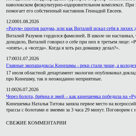
наволокском физкультурно-оздоровительном комплексе. При э
помогает его собственный наставник Геннадий Евсеев.
12:00
01.08.2026
«Разум» против разума, или как Виталий искал себя в лихих 
Виталий Разумов гордился фамилией. В школе он настаивал, ч
доходило, Виталий говорил о себе при них в третьем лице: «
«опять», а «всегда». Когда я хоть раз домашку делал?».
17:00
31.07.2026
Главные экопарадоксы Кинешмы - реки стали чище, а колодез
17 июля областной департамент экологии опубликовал докла
про Кинешму, так и неожиданно неприятные.
11:00
26.07.2026
Через болота, брёвна и змей – как кинешемка победила на «Р
Кинешемка Наталья Титова заняла первое место на всеросси
трассы с болотами и змеями за 3 часа 29 минут. Поговорим с 
СВЕЖИЕ КОММЕНТАРИИ