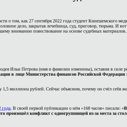
и о том, как 27 сентября 2022 года студент Кинешемского медк
оловное дело, закрытая лечебница, суд, приговор, тюрьма. И вот
ашему вниманию повествование на основе судебных материалов.
одея Ильи Петрова (имя и фамилии изменены), оставив в силе р
рации в лице Министерства финансов Российской Федерации 
у 1,5 миллиона рублей. Сейчас объясним, почему он счёл себя ж
2 года
. В своей первой публикации о нём «168 часов» писали: «
В
о произошёл конфликт с одногруппницей из-за места за стол