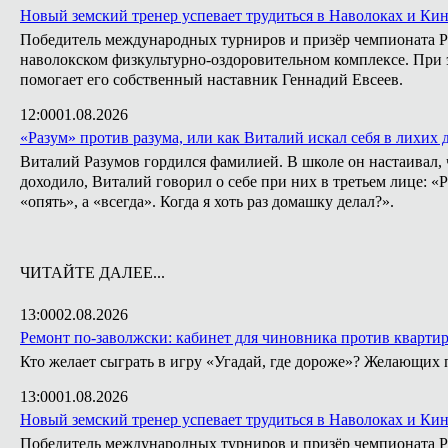
Новый земский тренер успевает трудиться в Наволоках и Ки
Победитель международных турниров и призёр чемпионата Ро
наволокском физкультурно-оздоровительном комплексе. При э
помогает его собственный наставник Геннадий Евсеев.
12:00
01.08.2026
«Разум» против разума, или как Виталий искал себя в лихих 
Виталий Разумов гордился фамилией. В школе он настаивал, ч
доходило, Виталий говорил о себе при них в третьем лице: «
«опять», а «всегда». Когда я хоть раз домашку делал?».
ЧИТАЙТЕ ДАЛЕЕ...
13:00
02.08.2026
Ремонт по-заволжски: кабинет для чиновника против кварти
Кто желает сыграть в игру «Угадай, где дороже»? Желающих 
13:00
01.08.2026
Новый земский тренер успевает трудиться в Наволоках и Ки
Победитель международных турниров и призёр чемпионата Ро