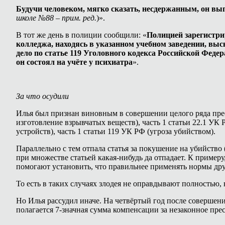
Будучи человеком, мягко сказать, несдержанным, он вы
школе №88 – прим. ред.
)».
В тот же день в полиции сообщили: «
Полицией зарегистри
колледжа, находясь в указанном учебном заведении, вы
дело по статье 119 Уголовного кодекса Российской Феде
он состоял на учёте у психиатра
».
За что осудили
Илья был признан виновным в совершении целого ряда прес
изготовление взрывчатых веществ), часть 1 статьи 22.1 УК
устройств), часть 1 статьи 119 УК РФ (угроза убийством).
Параллельно с тем отпала статья за покушение на убийство (
при множестве статьей какая-нибудь да отпадает. К примеру
помогают установить, что правильнее применять нормы дру
То есть в таких случаях злодея не оправдывают полностью, 
Но Илья рассудил иначе. На четвёртый год после совершени
полагается 7-значная сумма компенсации за незаконное пре