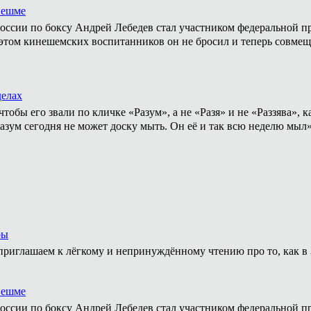
нешме
ссии по боксу Андрей Лебедев стал участником федеральной пр
том кинешемских воспитанников он не бросил и теперь совмеща
делах
тобы его звали по кличке «Разум», а не «Разя» и не «Раззява»,
Разум сегодня не может доску мыть. Он её и так всю неделю мыл
ры
приглашаем к лёгкому и непринуждённому чтению про то, как в 
нешме
ссии по боксу Андрей Лебедев стал участником федеральной пр