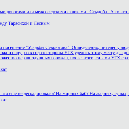
и дорогами или межсоседскими склоками . Стыдоба . А то что ле
ежду Тарасихой и Лесным
 посещение "Усадьбы Севрюгова". Определенно, интерес у людей
ожно пару раз в год со стороны УГХ уделить этому месту два дня
ножество неравнодушных горожан, после этого, силами УГХ сра
акат
о, что еще не деградировало? На жирных баб? На жадных, тупых
акат