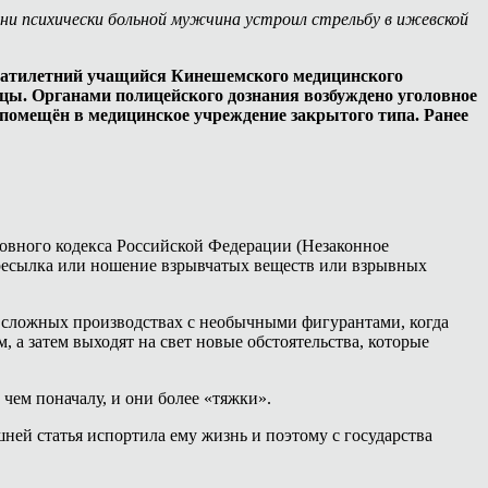
дни психически больной мужчина устроил стрельбу в ижевской
адцатилетний учащийся Кинешемского медицинского
ицы. Органами полицейского дознания возбуждено уголовное
 помещён в медицинское учреждение закрытого типа. Ранее
ловного кодекса Российской Федерации (Незаконное
 пересылка или ношение взрывчатых веществ или взрывных
ка в сложных производствах с необычными фигурантами, когда
, а затем выходят на свет новые обстоятельства, которые
 чем поначалу, и они более «тяжки».
ней статья испортила ему жизнь и поэтому с государства