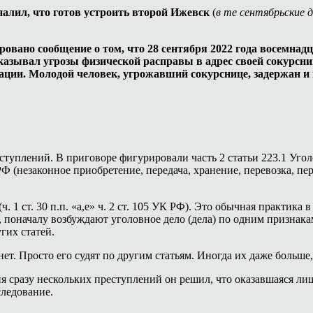
палил, что готов устроить второй Ижевск
(
в те сентябрьские 
ровано сообщение о том, что 28 сентября 2022 года восемн
сказывал угрозы физической расправы в адрес своей сокурсн
рации. Молодой человек, угрожавший сокурснице, задержан и
туплений. В приговоре фигурировали часть 2 статьи 223.1 Уго
 РФ (незаконное приобретение, передача, хранение, перевозка,
ч. 1 ст. 30 п.п. «а,е» ч. 2 ст. 105 УК РФ). Это обычная практи
, поначалу возбуждают уголовное дело (дела) по одним признакам
гих статей.
нет. Просто его судят по другим статьям. Иногда их даже больше,
я сразу нескольких преступлений он решил, что оказавшаяся лиш
следование.