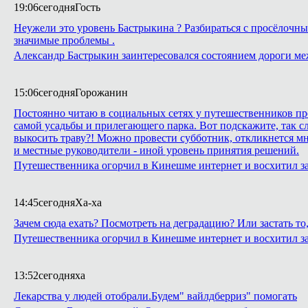
19:06
сегодня
Гость
Неужели это уровень Бастрыкина ? Разбираться с просёлочным
значимые проблемы .
Александр Бастрыкин заинтересовался состоянием дороги м
15:06
сегодня
Горожанин
Постоянно читаю в социальных сетях у путешественников про
самой усадьбы и прилегающего парка. Вот подскажите, так сл
выкосить траву?! Можно провести субботник, откликнется м
и местные руководители - иной уровень принятия решений.
Путешественника огорчил в Кинешме интернет и восхитил з
14:45
сегодня
Ха-ха
Зачем сюда ехать? Посмотреть на деградацию? Или застать т
Путешественника огорчил в Кинешме интернет и восхитил з
13:52
сегодня
ха
Лекарства у людей отобрали.Будем" вайлдберриз" помогать