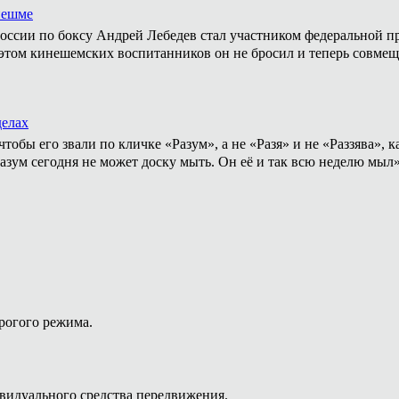
нешме
ссии по боксу Андрей Лебедев стал участником федеральной пр
том кинешемских воспитанников он не бросил и теперь совмеща
делах
тобы его звали по кличке «Разум», а не «Разя» и не «Раззява»,
Разум сегодня не может доску мыть. Он её и так всю неделю мыл
рогого режима.
видуального средства передвижения.