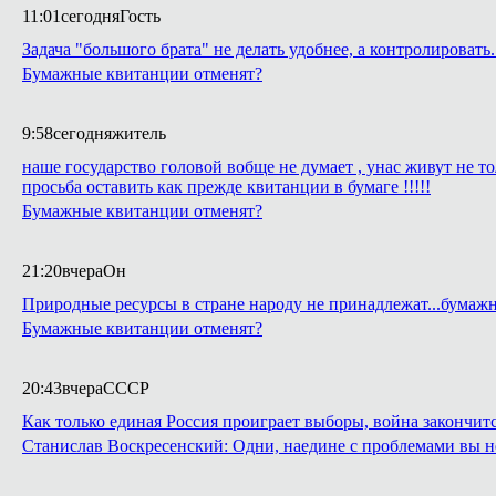
11:01
сегодня
Гость
Задача "большого брата" не делать удобнее, а контролирова
Бумажные квитанции отменят?
9:58
сегодня
житель
наше государство головой вобще не думает , унас живут не 
просьба оставить как прежде квитанции в бумаге !!!!!
Бумажные квитанции отменят?
21:20
вчера
Он
Природные ресурсы в стране народу не принадлежат...бума
Бумажные квитанции отменят?
20:43
вчера
СССР
Как только единая Россия проиграет выборы, война закончитс
Станислав Воскресенский: Одни, наедине с проблемами вы н