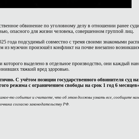
твенное обвинение по уголовному делу в отношении ранее суди
вью, опасного для жизни человека, совершенном группой лиц.
 2025 года подсудимый совместно с тремя своими знакомыми расп
им из мужчин произошёл конфликт на почве внезапно возникших
 которого выделено в отдельное производство, они каждый нан
чинивших тяжкий вред здоровью.
ично. С учётом позиции государственного обвинителя суд н
гого режима с ограничением свободы на срок 1 год 6 месяцев
 какое-то событие и считаете, что об этом должны узнать все, сообщите на
очника согласно законодательству РФ.