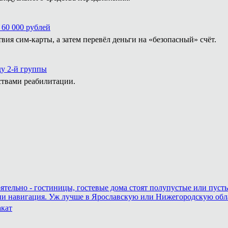
 60 000 рублей
ия сим-карты, а затем перевёл деньги на «безопасный» счёт.
ду 2-й группы
ствами реабилитации.
оятельно - гостиницы, гостевые дома стоят полупустые или пуст
 ни навигация. Уж лучше в Ярославскую или Нижегородскую област
акат