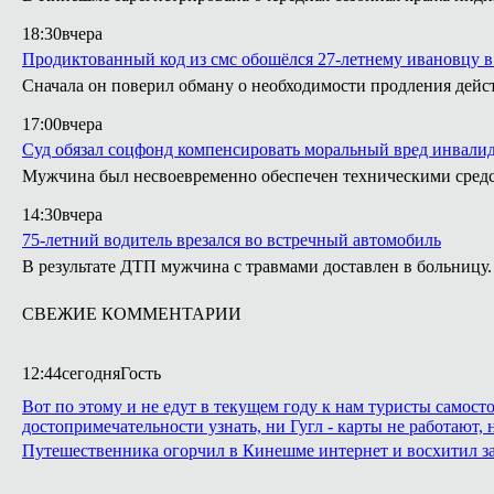
18:30
вчера
Продиктованный код из смс обошёлся 27-летнему ивановцу в
Сначала он поверил обману о необходимости продления действ
17:00
вчера
Суд обязал соцфонд компенсировать моральный вред инвали
Мужчина был несвоевременно обеспечен техническими сред
14:30
вчера
75-летний водитель врезался во встречный автомобиль
В результате ДТП мужчина с травмами доставлен в больницу.
СВЕЖИЕ КОММЕНТАРИИ
12:44
сегодня
Гость
Вот по этому и не едут в текущем году к нам туристы самост
достопримечательности узнать, ни Гугл - карты не работают,
Путешественника огорчил в Кинешме интернет и восхитил з