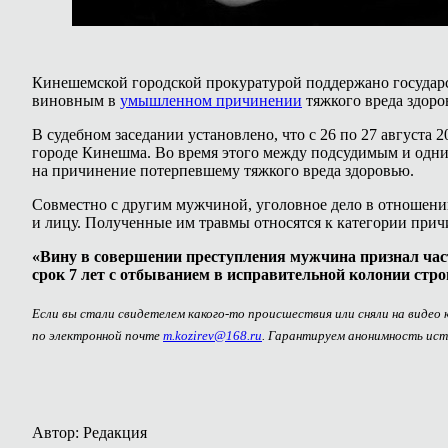
Кинешемской городской прокуратурой поддержано государс
виновным в
умышленном причинении
тяжкого вреда здоро
В судебном заседании установлено, что с 26 по 27 августа
городе Кинешма. Во время этого между подсудимым и одн
на причинение потерпевшему тяжкого вреда здоровью.
Совместно с другим мужчиной, уголовное дело в отношении
и лицу. Полученные им травмы относятся к категории при
«Вину в совершении преступления мужчина признал част
срок 7 лет с отбыванием в исправительной колонии стро
Если вы стали свидетелем какого-то происшествия или сняли на видео
по электронной почте
m.kozirev@168.ru
. Гарантируем анонимность ист
Автор: Редакция