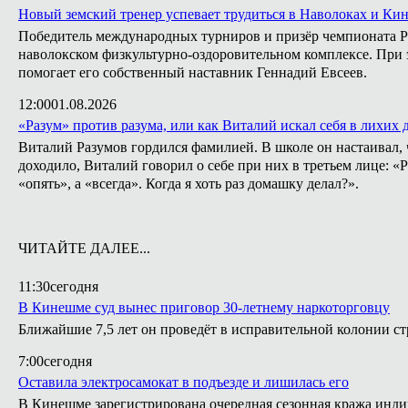
Новый земский тренер успевает трудиться в Наволоках и Ки
Победитель международных турниров и призёр чемпионата Ро
наволокском физкультурно-оздоровительном комплексе. При э
помогает его собственный наставник Геннадий Евсеев.
12:00
01.08.2026
«Разум» против разума, или как Виталий искал себя в лихих 
Виталий Разумов гордился фамилией. В школе он настаивал, ч
доходило, Виталий говорил о себе при них в третьем лице: «
«опять», а «всегда». Когда я хоть раз домашку делал?».
ЧИТАЙТЕ ДАЛЕЕ...
11:30
сегодня
В Кинешме суд вынес приговор 30-летнему наркоторговцу
Ближайшие 7,5 лет он проведёт в исправительной колонии ст
7:00
сегодня
Оставила электросамокат в подъезде и лишилась его
В Кинешме зарегистрирована очередная сезонная кража инди