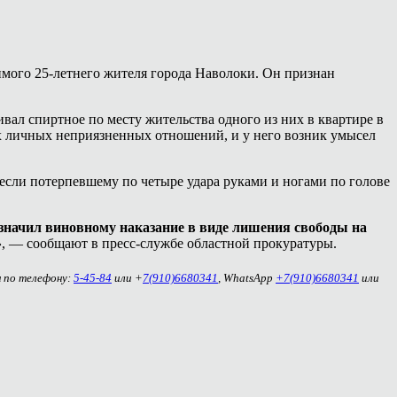
мого 25-летнего жителя города Наволоки. Он признан
ивал спиртное по месту жительства одного из них в квартире в
 личных неприязненных отношений, и у него возник умысел
если потерпевшему по четыре удара руками и ногами по голове
азначил виновному наказание в виде лишения свободы на
»
, — сообщают в пресс-службе областной прокуратуры.
м по телефону:
5-45-84
или +
7(910)6680341
, WhatsApp
+7(910)6680341
или