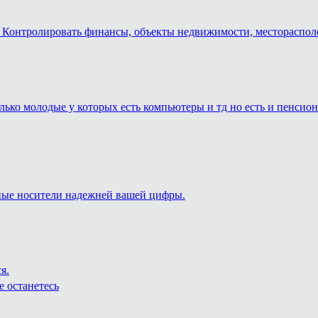
ть. Контролировать финансы, объекты недвижимости, местораспо
только молодые у которых есть компьютеры и тд но есть и пенси
жные носители надежней вашей цифры.
я.
е останетесь