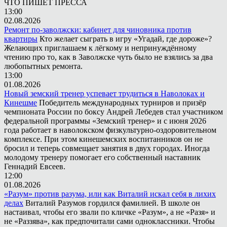
ЧТО ПИШЕТ ПРЕССА
13:00
02.08.2026
Ремонт по-заволжски: кабинет для чиновника против
квартиры
Кто желает сыграть в игру «Угадай, где дороже»?
Желающих приглашаем к лёгкому и непринуждённому
чтению про то, как в Заволжске чуть было не взялись за два
любопытных ремонта.
13:00
01.08.2026
Новый земский тренер успевает трудиться в Наволоках и
Кинешме
Победитель международных турниров и призёр
чемпионата России по боксу Андрей Лебедев стал участником
федеральной программы «Земский тренер» и с июня 2026
года работает в наволокском физкультурно-оздоровительном
комплексе. При этом кинешемских воспитанников он не
бросил и теперь совмещает занятия в двух городах. Иногда
молодому тренеру помогает его собственный наставник
Геннадий Евсеев.
12:00
01.08.2026
«Разум» против разума, или как Виталий искал себя в лихих
делах
Виталий Разумов гордился фамилией. В школе он
настаивал, чтобы его звали по кличке «Разум», а не «Разя» и
не «Раззява», как предпочитали сами одноклассники. Чтобы