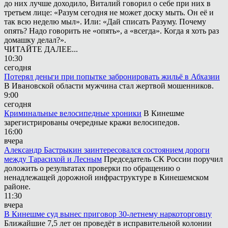
до них лучше доходило, Виталий говорил о себе при них в
третьем лице: «Разум сегодня не может доску мыть. Он её и
так всю неделю мыл». Или: «Дай списать Разуму. Почему
опять? Надо говорить не «опять», а «всегда». Когда я хоть раз
домашку делал?».
ЧИТАЙТЕ ДАЛЕЕ...
10:30
сегодня
Потерял деньги при попытке забронировать жильё в Абхазии
В Ивановской области мужчина стал жертвой мошенников.
9:00
сегодня
Криминальные велосипедные хроники
В Кинешме
зарегистрированы очередные кражи велосипедов.
16:00
вчера
Александр Бастрыкин заинтересовался состоянием дороги
между Тарасихой и Лесным
Председатель СК России поручил
доложить о результатах проверки по обращению о
ненадлежащей дорожной инфраструктуре в Кинешемском
районе.
11:30
вчера
В Кинешме суд вынес приговор 30-летнему наркоторговцу
Ближайшие 7,5 лет он проведёт в исправительной колонии