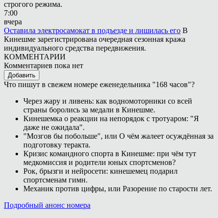
строгого режима.
7:00
вчера
Оставила электросамокат в подъезде и лишилась его
В
Кинешме зарегистрирована очередная сезонная кража
индивидуального средства передвижения.
КОММЕНТАРИИ
Комментариев пока нет
Добавить
Что пишут в свежем номере еженедельника "168 часов"?
Через жару и ливень: как водномоторники со всей
страны боролись за медали в Кинешме.
Кинешемка о реакции на непорядок с тротуаром: "Я
даже не ожидала".
"Мозгов бы побольше", или О чём жалеет осуждённая за
подготовку теракта.
Кризис командного спорта в Кинешме: при чём тут
медкомиссия и родители юных спортсменов?
Рок, брызги и нейросети: кинешемец подарил
спортсменам гимн.
Механик против цифры, или Разорение по старости лет.
Подробный анонс номера