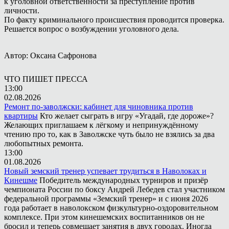
к уголовной ответственности за преступление против
личности.
По факту криминального происшествия проводится проверка.
Решается вопрос о возбуждении уголовного дела.
Автор: Оксана Сафронова
ЧТО ПИШЕТ ПРЕССА
13:00
02.08.2026
Ремонт по-заволжски: кабинет для чиновника против
квартиры
Кто желает сыграть в игру «Угадай, где дороже»?
Желающих приглашаем к лёгкому и непринуждённому
чтению про то, как в Заволжске чуть было не взялись за два
любопытных ремонта.
13:00
01.08.2026
Новый земский тренер успевает трудиться в Наволоках и
Кинешме
Победитель международных турниров и призёр
чемпионата России по боксу Андрей Лебедев стал участником
федеральной программы «Земский тренер» и с июня 2026
года работает в наволокском физкультурно-оздоровительном
комплексе. При этом кинешемских воспитанников он не
бросил и теперь совмещает занятия в двух городах. Иногда