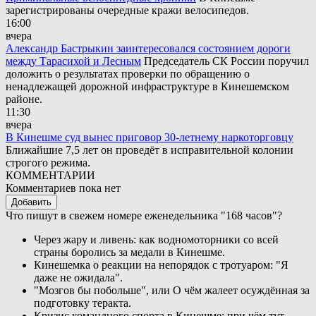
зарегистрированы очередные кражи велосипедов.
16:00
вчера
Александр Бастрыкин заинтересовался состоянием дороги
между Тарасихой и Лесным
Председатель СК России поручил
доложить о результатах проверки по обращению о
ненадлежащей дорожной инфраструктуре в Кинешемском
районе.
11:30
вчера
В Кинешме суд вынес приговор 30-летнему наркоторговцу
Ближайшие 7,5 лет он проведёт в исправительной колонии
строгого режима.
КОММЕНТАРИИ
Комментариев пока нет
Добавить
Что пишут в свежем номере еженедельника "168 часов"?
Через жару и ливень: как водномоторники со всей
страны боролись за медали в Кинешме.
Кинешемка о реакции на непорядок с тротуаром: "Я
даже не ожидала".
"Мозгов бы побольше", или О чём жалеет осуждённая за
подготовку теракта.
Кризис командного спорта в Кинешме: при чём тут