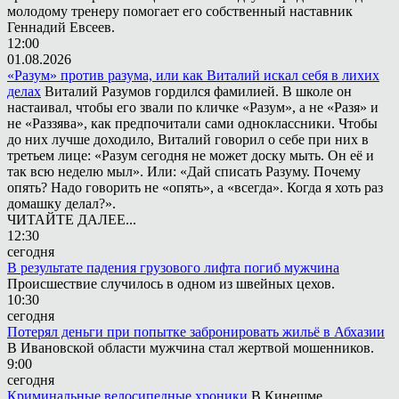
молодому тренеру помогает его собственный наставник
Геннадий Евсеев.
12:00
01.08.2026
«Разум» против разума, или как Виталий искал себя в лихих
делах
Виталий Разумов гордился фамилией. В школе он
настаивал, чтобы его звали по кличке «Разум», а не «Разя» и
не «Раззява», как предпочитали сами одноклассники. Чтобы
до них лучше доходило, Виталий говорил о себе при них в
третьем лице: «Разум сегодня не может доску мыть. Он её и
так всю неделю мыл». Или: «Дай списать Разуму. Почему
опять? Надо говорить не «опять», а «всегда». Когда я хоть раз
домашку делал?».
ЧИТАЙТЕ ДАЛЕЕ...
12:30
сегодня
В результате падения грузового лифта погиб мужчина
Происшествие случилось в одном из швейных цехов.
10:30
сегодня
Потерял деньги при попытке забронировать жильё в Абхазии
В Ивановской области мужчина стал жертвой мошенников.
9:00
сегодня
Криминальные велосипедные хроники
В Кинешме