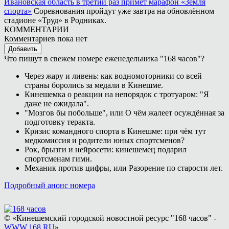
Ивановская область в третий раз примет марафон «Земля
спорта»
Соревнования пройдут уже завтра на обновлённом
стадионе «Труд» в Родниках.
КОММЕНТАРИИ
Комментариев пока нет
Добавить
Что пишут в свежем номере еженедельника "168 часов"?
Через жару и ливень: как водномоторники со всей
страны боролись за медали в Кинешме.
Кинешемка о реакции на непорядок с тротуаром: "Я
даже не ожидала".
"Мозгов бы побольше", или О чём жалеет осуждённая за
подготовку теракта.
Кризис командного спорта в Кинешме: при чём тут
медкомиссия и родители юных спортсменов?
Рок, брызги и нейросети: кинешемец подарил
спортсменам гимн.
Механик против цифры, или Разорение по старости лет.
Подробный анонс номера
© «Кинешемский городской новостной ресурс "168 часов" -
WWW.168.RU
»