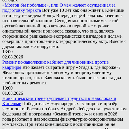
«Мозгов бы побольше», или О чём жалеет осужденная за
подготовку теракта
Вот уже 10 лет как она живёт в Кинешме
и ни разу не видела Волгу. Впереди ещё 4 года заключения в
исправительной колонии. Сегодня мы познакомимся с той
русской женщиной, про которую в первой же строчке
описательной части приговора сказано, что она, являясь
сторонником радикально-экстремистских взглядов в исламе,
совершила приготовление к террористическому акту. Вместе с
двумя такими же подругами.
13:00
02.08.2026
Ремонт по-заволжски: кабинет для чиновника против
квартиры
Кто желает сыграть в игру «Угадай, где дороже»?
Желающих приглашаем к лёгкому и непринуждённому
чтению про то, как в Заволжске чуть было не взялись за два
любопытных ремонта.
13:00
01.08.2026
Новый земский тренер успевает трудиться в Наволоках и
Кинешме
Победитель международных турниров и призёр
чемпионата России по боксу Андрей Лебедев стал участником
федеральной программы «Земский тренер» и с июня 2026
года работает в наволокском физкультурно-оздоровительном
комплексе. При этом кинешемских воспитанников он не