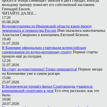
бросил и теперь совмещает занятия в двух городах. Иногда
молодому тренеру помогает его собственный наставник
Геннадий Евсеев.
ЧИТАЙТЕ ДАЛЕЕ...
17:20
05.08.2026
Водномоторники из Ивановской области взяли бронзу
чемпионата и первенства России
Ими оказались наволокчанка
Анастасия Смирнова и кинешемец Евгений Безенов.
19:40
31.07.2026
В Кинешме официально стартовали всероссийские
соревнования по водно-моторному спорту
Первые старты
прошли ещё до полудня.
12:26
31.07.2026
На старт, водомоторники! Гонки начинаются!
Первые заезды
на Кинешемке уже в самом разгаре.
15:00
25.07.2026
В Белореченске прошёл финал Спартакиады учащихся:
кинешемский спортсмен в деле
Его отец рассказал, как это
было.
10:00
24.07.2026