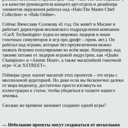
а в качестве руководителя концепт-арт-отдела и дизайнера
элементов окружения работал над «Halo:The Master Chief
Collection» и «Halo Online».
Сейчас Вячеславу Соловову 41 год. Он живёт в Москве и
работает директором московского подразделения компании
«CarX Technologies» (одна из мировых лидеров в нише
гоночных симуляторов и игр про дрифт – прим. авт.). Он
работал над играми, которые без преувеличения можно
назвать безумно популярными во всём мире. Например, над
такими хитами от лидеров игровой индустрии, как «Quake
Champions» и «Atomic Heart», а также масштабной гоночной
игре «Car XSTREET».
Геймеры сразу оценят масштаб этих проектов – это игры с
миллионной аудиторией. Но даже если вы бесконечно далеки
от мира видеоигр, достаточно просто взглянуть на
иллюстрации к статье, чтобы убедиться в таланте нашего
земляка.
Сколько же времени занимает создание одной игры?
— Небольшие проекты могут создаваться от нескольких