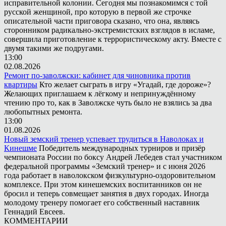
исправительной колонии. Сегодня мы познакомимся с той
русской женщиной, про которую в первой же строчке
описательной части приговора сказано, что она, являясь
сторонником радикально-экстремистских взглядов в исламе,
совершила приготовление к террористическому акту. Вместе с
двумя такими же подругами.
13:00
02.08.2026
Ремонт по-заволжски: кабинет для чиновника против
квартиры
Кто желает сыграть в игру «Угадай, где дороже»?
Желающих приглашаем к лёгкому и непринуждённому
чтению про то, как в Заволжске чуть было не взялись за два
любопытных ремонта.
13:00
01.08.2026
Новый земский тренер успевает трудиться в Наволоках и
Кинешме
Победитель международных турниров и призёр
чемпионата России по боксу Андрей Лебедев стал участником
федеральной программы «Земский тренер» и с июня 2026
года работает в наволокском физкультурно-оздоровительном
комплексе. При этом кинешемских воспитанников он не
бросил и теперь совмещает занятия в двух городах. Иногда
молодому тренеру помогает его собственный наставник
Геннадий Евсеев.
КОММЕНТАРИИ