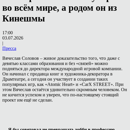
во всём мире, а родом он из
Кинешмы
17:00
03.07.2026
|
Пресса
Вячеслав Соловов – живое доказательство того, что даже с
девятью классами образования и без «связей» можно
подняться до директора международной игровой компании.
Он начинал с продавца книг и художника-декоратора в
Драмтеатре, а сегодня он участвует в создании таких
популярных игр, как «Atomic Heart» и «CarX STREET». При
этом Вячеслав остаётся удивительно скромным человеком. Он
не кичится успехом и уверен, что по-настоящему стоящий
проект им ещё не сделан.
— Я бы советовал не превращать хобби в профессию,
—