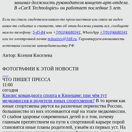
занимал должность руководителя концепт-арт-отдела.
В «CarX Technologies» он работает последние 5 лет.
Если вы стали свидетелем какого-то происшествия или сняли на видео
какое-то событие и считаете, что об этом должны узнать все, сообщите
нам по телефону:
5-45-84
или +
7(910)6680341
, WhatsApp
+7(910)6680341
или по электронной почте
m.kozirev@168.ru
. Гарантируем анонимность
источника согласно законодательству РФ.
Автор: Ксения Киселева
ФОТОГРАФИИ К ЭТОЙ НОВОСТИ
ЧТО ПИШЕТ ПРЕССА
11:00
сегодня
Кризис командного спорта в Кинешме: при чём тут
медкомиссия и родители юных спортсменов?
В то время как
юные спортсмены рвутся на различные первенства России,
большинство из них отсеиваются ещё на этапе медкомиссии.
О слабом здоровье современных детей и о том, почему
главным препятствием на пути к спортивной карьере порой
становятся иные планы родителей, узнаём из первых уст. На