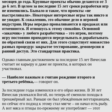
месяцев до года. Крупные проекты обычно делаются от 3
до 6 лет. В целом за последние 15 лет сроки разработки игр
не изменились. Бывало и такое, что проекты «не
выстреливали». Некоторые интересные игры так никто и
не увидит. К сожалению, это обычное дело в игровой
индустрии. Игры нередко проваливаются в продажах или
отменяются. Я отношусь к этому спокойно. Основной
«заказчик» у любого разработчика – это игрок, поэтому
игру постоянно приходится переделывать и дорабатывать
по обратной связи от них. Для этого существует множество
разных процедур: закрытое тестирование, демоверсия и
ранний доступ. Это стандартная практика.
Однако главным достижением за последние 15 лет Вячеслав
считает не карьеру и даже не проекты, в которых он
участвовал.
— Наиболее важным я считаю рождение второго и
третьего ребёнка,
— говорит он.
За последние годы изменился и его образ жизни. В 30 лет
Вячеслав увлекался йогой, но теперь её сменили походы в
тренажёрный зал. Раньше он был убеждённым вегетарианцем,
но сейчас его подход к этому стал мягче – он начал есть рыбу.
А вот мяса и птицы по-прежнему не употребляет — этот