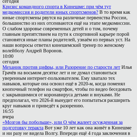
сегодня
Кризис командного спорта в Кинешме: при чём тут
медкомиссия и родители юных спортсменов?
В то время как
юные спортсмены рвутся на различные первенства России,
большинство из них отсеиваются ещё на этапе медкомиссии.
О слабом здоровье современных детей и о том, почему
главным препятствием на пути к спортивной карьере порой
становятся иные планы родителей, узнаём из первых уст. На
наши вопросы ответил кинешемский тренер по женскому
волейболу Андрей Воронов.
10:00
сегодня
Механик против цифры, или Разорение по старости лет
Илья
Грачёв на восьмом десятке лет и не думал становиться
уверенным интернет-пользователем. Ему хватало тех
навыков, которые она освоил ещё в 2020-м, когда поменял
кнопочный телефон на смартфон, чтобы по видео беседовать
с закрывшимися от коронавируса детьми и внуками. Не
предполагал, что 2026-й вынудит его попытаться расширить
круг навыков и приведёт к разорению.
16:55
вчера
«Мозгов бы побольше», или О чём жалеет осужденная за
подготовку теракта
Вот уже 10 лет как она живёт в Кинешме
и ни разу не видела Волгу. Впереди ещё 4 года заключения в