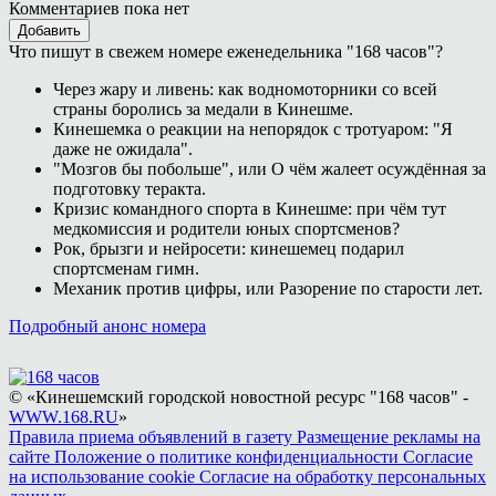
Комментариев пока нет
Добавить
Что пишут в свежем номере еженедельника "168 часов"?
Через жару и ливень: как водномоторники со всей
страны боролись за медали в Кинешме.
Кинешемка о реакции на непорядок с тротуаром: "Я
даже не ожидала".
"Мозгов бы побольше", или О чём жалеет осуждённая за
подготовку теракта.
Кризис командного спорта в Кинешме: при чём тут
медкомиссия и родители юных спортсменов?
Рок, брызги и нейросети: кинешемец подарил
спортсменам гимн.
Механик против цифры, или Разорение по старости лет.
Подробный анонс номера
© «Кинешемский городской новостной ресурс "168 часов" -
WWW.168.RU
»
Правила приема объявлений в газету
Размещение рекламы на
сайте
Положение о политике конфиденциальности
Согласие
на использование cookie
Согласие на обработку персональных