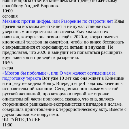
наши вопросы ответил кинешемский тренер по женскому
волейболу Андрей Воронов.
10:00
сегодня
Механик против цифры, или Разорение по старости лет
Илья
Грачёв на восьмом десятке лет и не думал становиться
уверенным интернет-пользователем. Ему хватало тех
навыков, которые она освоил ещё в 2020-м, когда поменял
кнопочный телефон на смартфон, чтобы по видео беседовать
с закрывшимися от коронавируса детьми и внуками. Не
предполагал, что 2026-й вынудит его попытаться расширить
круг навыков и приведёт к разорению.
16:55
вчера
«Мозгов бы побольше», или О чём жалеет осужденная за
подготовку теракта
Вот уже 10 лет как она живёт в Кинешме
и ни разу не видела Волгу. Впереди ещё 4 года заключения в
исправительной колонии. Сегодня мы познакомимся с той
русской женщиной, про которую в первой же строчке
описательной части приговора сказано, что она, являясь
сторонником радикально-экстремистских взглядов в исламе,
совершила приготовление к террористическому акту. Вместе с
двумя такими же подругами.
ЧИТАЙТЕ ДАЛЕЕ...
11:00