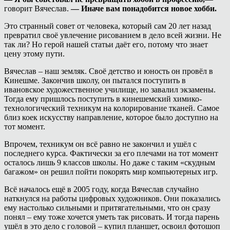
говорит Вячеслав.
— Иначе вам понадобится новое хобби.
Это странный совет от человека, который сам 20 лет назад
превратил своё увлечение рисованием в дело всей жизни. Не
так ли? Но герой нашей статьи даёт его, потому что знает
цену этому пути.
Вячеслав – наш земляк. Своё детство и юность он провёл в
Кинешме. Закончив школу, он пытался поступить в
ивановское художественное училище, но завалил экзамены.
Тогда ему пришлось поступить в кинешемский химико-
технологический техникум на колорирование тканей. Самое
близ коек искусству направление, которое было доступно на
тот момент.
Впрочем, техникум он всё равно не закончил и ушёл с
последнего курса. Фактически за его плечами на тот момент
осталось лишь 9 классов школы. Но даже с таким «скудным
багажом» он решил пойти покорять мир компьютерных игр.
Всё началось ещё в 2005 году, когда Вячеслав случайно
наткнулся на работы цифровых художников. Они показались
ему настолько сильными и притягательными, что он сразу
понял – ему тоже хочется уметь так рисовать. И тогда парень
ушёл в это дело с головой – купил планшет, освоил фотошоп