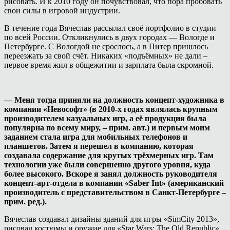
рисовать. И к 2010 году он почувствовал, что пора пробовать
свои силы в игровой индустрии.
В течение года Вячеслав рассылал своё портфолио в студии
по всей России. Откликнулись в двух городах — Вологде и
Петербурге. С Вологдой не срослось, а в Питер пришлось
переезжать за свой счёт. Никаких «подъёмных» не дали –
первое время жил в общежитии и зарплата была скромной.
— Меня тогда приняли на должность концепт-художника в
компании «Невософт» (в 2010-х годах являлась крупным
производителем казуальных игр, а её продукция была
популярна по всему миру, – прим. авт.) и первым моим
заданием стала игра для мобильных телефонов и
планшетов. Затем я перешел в компанию, которая
создавала содержание для крутых трёхмерных игр. Там
технологии уже были совершенно другого уровня, куда
более высокого. Вскоре я занял должность руководителя
концепт-арт-отдела в компании «Saber Int» (американский
производитель с представительством в Санкт-Петербурге –
прим. ред.).
Вячеслав создавал дизайны зданий для игры «SimCity 2013»,
рисовал костюмы и оружие для «Star Wars: The Old Republic»,