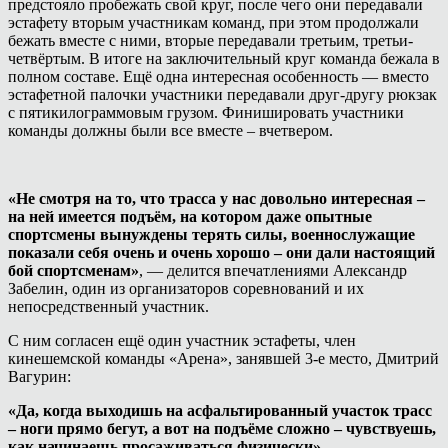
предстояло пробежать свой круг, после чего они передавали
эстафету вторым участникам команд, при этом продолжали
бежать вместе с ними, вторые передавали третьим, третьи-
четвёртым. В итоге на заключительный круг команда бежала в
полном составе. Ещё одна интересная особенность — вместо
эстафетной палочки участники передавали друг-другу рюкзак
с пятикилограммовым грузом. Финишировать участники
команды должны были все вместе – вчетвером.
«Не смотря на то, что трасса у нас довольно интересная –
на ней имеется подъём, на котором даже опытные
спортсмены вынуждены терять силы, военнослужащие
показали себя очень и очень хорошо – они дали настоящий
бой спортсменам»
, — делится впечатлениями Александр
Забелин, один из организаторов соревнований и их
непосредственный участник.
С ним согласен ещё один участник эстафеты, член
кинешемской команды «Арена», занявшей 3-е место, Дмитрий
Вагурин:
«Да, когда выходишь на асфальтированный участок трасс
– ноги прямо бегут, а вот на подъёме сложно – чувствуешь,
как начинаешь просаживаться физически»
.