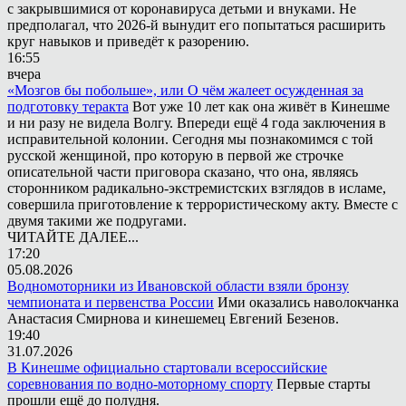
с закрывшимися от коронавируса детьми и внуками. Не
предполагал, что 2026-й вынудит его попытаться расширить
круг навыков и приведёт к разорению.
16:55
вчера
«Мозгов бы побольше», или О чём жалеет осужденная за
подготовку теракта
Вот уже 10 лет как она живёт в Кинешме
и ни разу не видела Волгу. Впереди ещё 4 года заключения в
исправительной колонии. Сегодня мы познакомимся с той
русской женщиной, про которую в первой же строчке
описательной части приговора сказано, что она, являясь
сторонником радикально-экстремистских взглядов в исламе,
совершила приготовление к террористическому акту. Вместе с
двумя такими же подругами.
ЧИТАЙТЕ ДАЛЕЕ...
17:20
05.08.2026
Водномоторники из Ивановской области взяли бронзу
чемпионата и первенства России
Ими оказались наволокчанка
Анастасия Смирнова и кинешемец Евгений Безенов.
19:40
31.07.2026
В Кинешме официально стартовали всероссийские
соревнования по водно-моторному спорту
Первые старты
прошли ещё до полудня.