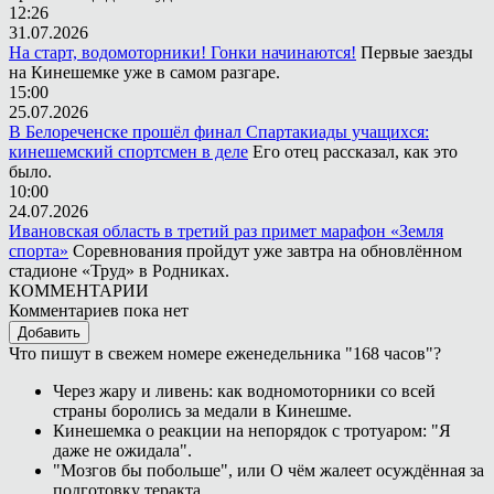
12:26
31.07.2026
На старт, водомоторники! Гонки начинаются!
Первые заезды
на Кинешемке уже в самом разгаре.
15:00
25.07.2026
В Белореченске прошёл финал Спартакиады учащихся:
кинешемский спортсмен в деле
Его отец рассказал, как это
было.
10:00
24.07.2026
Ивановская область в третий раз примет марафон «Земля
спорта»
Соревнования пройдут уже завтра на обновлённом
стадионе «Труд» в Родниках.
КОММЕНТАРИИ
Комментариев пока нет
Добавить
Что пишут в свежем номере еженедельника "168 часов"?
Через жару и ливень: как водномоторники со всей
страны боролись за медали в Кинешме.
Кинешемка о реакции на непорядок с тротуаром: "Я
даже не ожидала".
"Мозгов бы побольше", или О чём жалеет осуждённая за
подготовку теракта.