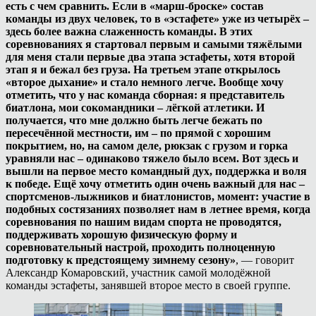
есть с чем сравнить. Если в «марш-броске» состав
команды из двух человек, то в «эстафете» уже из четырёх –
здесь более важна слаженность команды. В этих
соревнованиях я стартовал первым и самыми тяжёлыми
для меня стали первые два этапа эстафеты, хотя второй
этап я и бежал без груза. На третьем этапе открылось
«второе дыхание» и стало немного легче. Вообще хочу
отметить, что у нас команда сборная: я представитель
биатлона, мои сокомандники – лёгкой атлетики. И
получается, что мне должно быть легче бежать по
пересечённой местности, им – по прямой с хорошим
покрытием, но, на самом деле, рюкзак с грузом и горка
уравняли нас – одинаково тяжело было всем. Вот здесь и
вышли на первое место командный дух, поддержка и воля
к победе. Ещё хочу отметить один очень важный для нас –
спортсменов-лыжников и биатлонистов, момент: участие в
подобных состязаниях позволяет нам в летнее время, когда
соревнования по нашим видам спорта не проводятся,
поддерживать хорошую физическую форму и
соревновательный настрой, проходить полноценную
подготовку к предстоящему зимнему сезону»
, — говорит
Александр Комаровский, участник самой молодёжной
команды эстафеты, занявшей второе место в своей группе.