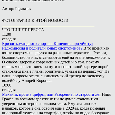
источника согласно законодательству РФ.
Автор: Редакция
ФОТОГРАФИИ К ЭТОЙ НОВОСТИ
ЧТО ПИШЕТ ПРЕССА
11:00
сегодня
Кризис командного спорта в Кинешме: при чём тут
медкомиссия и родители юных спортсменов?
В то время как
юные спортсмены рвутся на различные первенства России,
большинство из них отсеиваются ещё на этапе медкомиссии.
О слабом здоровье современных детей и о том, почему
главным препятствием на пути к спортивной карьере порой
становятся иные планы родителей, узнаём из первых уст. На
наши вопросы ответил кинешемский тренер по женскому
волейболу Андрей Воронов.
10:00
сегодня
Механик против цифры, или Разорение по старости лет
Илья
Грачёв на восьмом десятке лет и не думал становиться
уверенным интернет-пользователем. Ему хватало тех
навыков, которые она освоил ещё в 2020-м, когда поменял
кнопочный телефон на смартфон, чтобы по видео беседовать