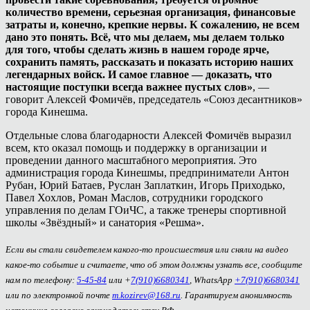
количество времени, серьезная организация, финансовые
затраты и, конечно, крепкие нервы. К сожалению, не всем
дано это понять. Всё, что мы делаем, мы делаем только
для того, чтобы сделать жизнь в нашем городе ярче,
сохранить память, рассказать и показать историю наших
легендарных войск. И самое главное — доказать, что
настоящие поступки всегда важнее пустых слов»
, —
говорит Алексей Фомичёв, председатель «Союз десантников»
города Кинешма.
Отдельные слова благодарности Алексей Фомичёв выразил
всем, кто оказал помощь и поддержку в организации и
проведении данного масштабного мероприятия. Это
администрация города Кинешмы, предприниматели Антон
Рубан, Юрий Батаев, Руслан Заплаткин, Игорь Приходько,
Павел Хохлов, Роман Маслов, сотрудники городского
управления по делам ГОиЧС, а также тренеры спортивной
школы «Звёздный» и санатория «Решма».
Если вы стали свидетелем какого-то происшествия или сняли на видео
какое-то событие и считаете, что об этом должны узнать все, сообщите
нам по телефону:
5-45-84
или +
7(910)6680341
, WhatsApp
+7(910)6680341
или по электронной почте
m.kozirev@168.ru
. Гарантируем анонимность