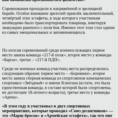
Соревнования проходили в напряжённой и зрелищной
борьбе. Особое внимание зрителей привлёк заключительный,
четвёртый этап эстафеты, в ходе которого участникам
необходимо было транспортировать товарища, имитируя
эвакуацию раненого с поля боя. Именно этот этап стал одним
из самых эмоциональных и запоминающихся.
По итогам соревнований среди военнослужащих первое
место заняла команда «217-й полк», второе место у команды
«Барсы», третье – «217-й ПДП».
Среди не военных команд-участниц места распределились
следующим образом: первое место – «Боровики», второе
место заняла сборная команда из спортсменов кинешемских
спортшкол «Звёздный» и имени Клюгина (кстати, это была
единственная команда, в составе которой были спортсмены,
не достигшие 18-летнего возраста), третье место у команды
«Арена».
«В этом году я участвовал в двух спортивных
мероприятиях, которые проводил «Союз десантников» —
это «Марш-бросок» и «Армейская эстафета», так что мне