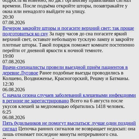
бодрость мгновенно, но даст организму правильный сигнал
времени. После подъёма откройте шторы, позавтракайте у
окна или ненадолго выйдите на улицу.
20:30
07.08.2026
Вечером закройте шторы и погасите верхний свет: так проще
подготовиться ко сну
За пару часов до сна погасите яркий
верхний свет, оставьте небольшую тусклую лампу и закройте
плотные шторы. Такой порядок поможет комнате постепенно
перейти от дневной яркости к ночной темноте.
19:00
07.08.2026
Врачи-специалисты провели выездной приём пациентов в
деревне Луговое
Ранее подобные выезды проводились в
Колшево, Воздвиженье, Красногорский, Решму и Батманы.
12:30
06.08.2026
С начала сезона случаев заболеваний клещевыми инфекциями
в регионе не зарегистрировано
Всего на 6 августа после
укусов клешей за медпомощью обратились 1418 человек.
6:25
06.08.2026
Пять будильников не помогут выспаться: лучше один поздний
сигнал
Цепочка ранних сигналов не возвращает недосып: она
лишь отнимает последние минуты непрерывного сна.