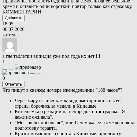
Практичнее поставить будильник на самое позднее реальное
время и оставить один короткий повтор только как страховку.
КОММЕНТАРИИ
Добавить
18:05
06.07.2026
житель
а где таблетки випидия уже пол года их нет !!!
1
0
Ответить
Что пишут в свежем номере еженедельника "168 часов"?
Через жару и ливень: как водномоторники со всей
страны боролись за медали в Кинешме.
Кинешемка о реакции на непорядок с тротуаром: "Я
даже не ожидала".
"Мозгов бы побольше", или О чём жалеет осуждённая за
подготовку теракта.
Кризис командного спорта в Кинешме: при чём тут