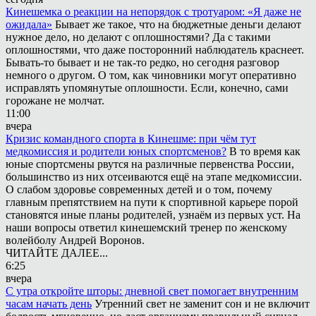
Кинешемка о реакции на непорядок с тротуаром: «Я даже не
ожидала»
Бывает же такое, что на бюджетные деньги делают
нужное дело, но делают с оплошностями? Да с такими
оплошностями, что даже посторонний наблюдатель краснеет.
Бывать-то бывает и не так-то редко, но сегодня разговор
немного о другом. О том, как чиновники могут оперативно
исправлять упомянутые оплошности. Если, конечно, сами
горожане не молчат.
11:00
вчера
Кризис командного спорта в Кинешме: при чём тут
медкомиссия и родители юных спортсменов?
В то время как
юные спортсмены рвутся на различные первенства России,
большинство из них отсеиваются ещё на этапе медкомиссии.
О слабом здоровье современных детей и о том, почему
главным препятствием на пути к спортивной карьере порой
становятся иные планы родителей, узнаём из первых уст. На
наши вопросы ответил кинешемский тренер по женскому
волейболу Андрей Воронов.
ЧИТАЙТЕ ДАЛЕЕ...
6:25
вчера
С утра откройте шторы: дневной свет помогает внутренним
часам начать день
Утренний свет не заменит сон и не включит