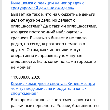
Кинешемка о реакции на непорядок с
тротуаром: «Я даже не ожидала»
Бывает же такое, что на бюджетные деньги
делают нужное дело, но делают с
оплошностями? Да с такими оплошностями,
что даже посторонний наблюдатель
краснеет. Бывать-то бывает и не так-то
редко, но сегодня разговор немного о
другом. О том, как чиновники могут
оперативно исправлять упомянутые
оплошности. Если, конечно, сами горожане
не молчат.
11:00
08.08.2026
Кризис командного спорта в Кинешме: при
чём тут медкомиссия и родители юных
спортсменов?
В то время как юные спортсмены рвутся на
различные первенства России, большинство