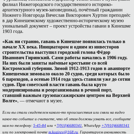
филиал Нижегородского государственного историко-
архитектурного музея-заповедника), почётный гражданин
Нижнего Новгорода Вячеслав Викторович Хуртин преподнёс
в дар Кинешемскому художественно-историческому музею
уникальный документ – проект устройства гавани в Кинешме
1903 года.
«Как ни странно, гавань в Кинешме появилась только в
начале XX века. Инициатором и одним из инвесторов
строительства выступил городской голова Фёдор
Иванович Гиринский. Сами работы начались в 1906 году.
На них были заняты наёмные крестьяне со всей
Костромской губернии. Зимой 1912-1913 годов в аванпорте
Кинешемки зимовало около 20 судов, среди которых было
6 пароходов, а осенью 1914 года здесь ставили уже до сотни
судов. При советской власти гавань была круто
модернизирована и реорганизована в речной порт,
ставший важным грузопассажирским центром на Верхней
Волге»
, — отмечают в музее.
Если вы стали свидетелем какого-то происшествия или сняли на видео
какое-то событие и считаете, что об этом должны узнать все, сообщите
нам по телефону:
5-45-84
или +
7(910)6680341
, WhatsApp
+7(910)6680341
или по электронной почте
m.kozirev@168.ru
. Гарантируем анонимность