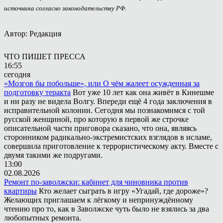
источника согласно законодательству РФ.
Автор: Редакция
ЧТО ПИШЕТ ПРЕССА
16:55
сегодня
«Мозгов бы побольше», или О чём жалеет осужденная за
подготовку теракта
Вот уже 10 лет как она живёт в Кинешме
и ни разу не видела Волгу. Впереди ещё 4 года заключения в
исправительной колонии. Сегодня мы познакомимся с той
русской женщиной, про которую в первой же строчке
описательной части приговора сказано, что она, являясь
сторонником радикально-экстремистских взглядов в исламе,
совершила приготовление к террористическому акту. Вместе с
двумя такими же подругами.
13:00
02.08.2026
Ремонт по-заволжски: кабинет для чиновника против
квартиры
Кто желает сыграть в игру «Угадай, где дороже»?
Желающих приглашаем к лёгкому и непринуждённому
чтению про то, как в Заволжске чуть было не взялись за два
любопытных ремонта.