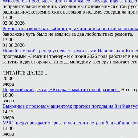
«Мозгов бы побольше», или О чём жалеет осужденная за подго
исправительной колонии. Сегодня мы познакомимся с той русск
радикально-экстремистских взглядов в исламе, совершила приг
13:00
02.08.2026
Ремонт по-заволжски: кабинет для чиновника против квартиры
Заволжске чуть было не взялись за два любопытных ремонта.
13:00
01.08.2026
Новый земский тренер успевает трудиться в Наволоках и Кин
программы «Земский тренер» и с июня 2026 года работает в н
занятия в двух городах. Иногда молодому тренеру помогает ег
ЧИТАЙТЕ ДАЛЕЕ...
20:00
вчера
Первомайский детсад «Ягодка» заметно преобразился
На его 
16:30
вчера
Выходные с грозовым акцентом: прогноз погоды на 8 и 9 авгус
14:15
вчера
МЧС предупреждает о грозе и усилении ветра в ближайшие су
13:30
вчера