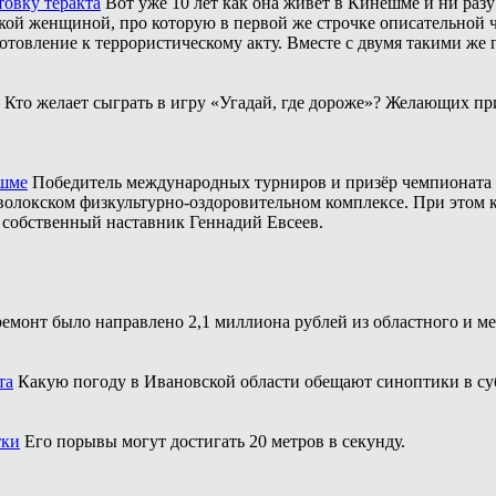
товку теракта
Вот уже 10 лет как она живёт в Кинешме и ни разу
ой женщиной, про которую в первой же строчке описательной ча
отовление к террористическому акту. Вместе с двумя такими же 
Кто желает сыграть в игру «Угадай, где дороже»? Желающих пр
ешме
Победитель международных турниров и призёр чемпионата 
аволокском физкультурно-оздоровительном комплексе. При этом
о собственный наставник Геннадий Евсеев.
ремонт было направлено 2,1 миллиона рублей из областного и м
та
Какую погоду в Ивановской области обещают синоптики в суб
тки
Его порывы могут достигать 20 метров в секунду.