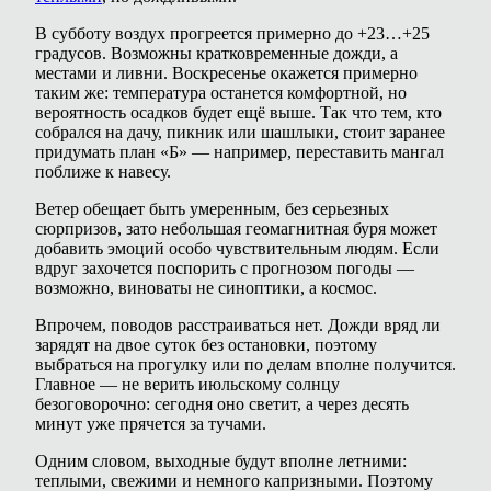
В субботу воздух прогреется примерно до +23…+25
градусов. Возможны кратковременные дожди, а
местами и ливни. Воскресенье окажется примерно
таким же: температура останется комфортной, но
вероятность осадков будет ещё выше. Так что тем, кто
собрался на дачу, пикник или шашлыки, стоит заранее
придумать план «Б» — например, переставить мангал
поближе к навесу.
Ветер обещает быть умеренным, без серьезных
сюрпризов, зато небольшая геомагнитная буря может
добавить эмоций особо чувствительным людям. Если
вдруг захочется поспорить с прогнозом погоды —
возможно, виноваты не синоптики, а космос.
Впрочем, поводов расстраиваться нет. Дожди вряд ли
зарядят на двое суток без остановки, поэтому
выбраться на прогулку или по делам вполне получится.
Главное — не верить июльскому солнцу
безоговорочно: сегодня оно светит, а через десять
минут уже прячется за тучами.
Одним словом, выходные будут вполне летними:
теплыми, свежими и немного капризными. Поэтому