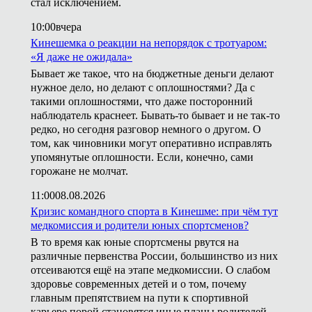
стал исключением.
10:00
вчера
Кинешемка о реакции на непорядок с тротуаром:
«Я даже не ожидала»
Бывает же такое, что на бюджетные деньги делают
нужное дело, но делают с оплошностями? Да с
такими оплошностями, что даже посторонний
наблюдатель краснеет. Бывать-то бывает и не так-то
редко, но сегодня разговор немного о другом. О
том, как чиновники могут оперативно исправлять
упомянутые оплошности. Если, конечно, сами
горожане не молчат.
11:00
08.08.2026
Кризис командного спорта в Кинешме: при чём тут
медкомиссия и родители юных спортсменов?
В то время как юные спортсмены рвутся на
различные первенства России, большинство из них
отсеиваются ещё на этапе медкомиссии. О слабом
здоровье современных детей и о том, почему
главным препятствием на пути к спортивной
карьере порой становятся иные планы родителей,