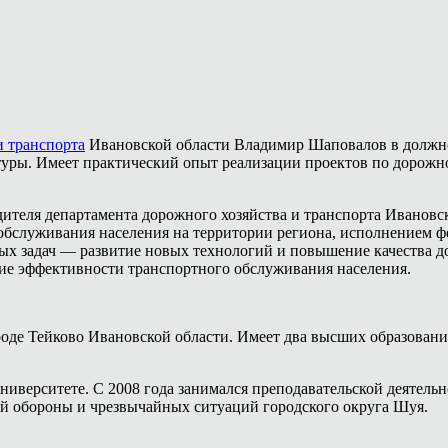
и транспорта
Ивановской области Владимир Шаповалов в должно
туры. Имеет практический опыт реализации проектов по дорожно
дителя департамента дорожного хозяйства и транспорта Ивановск
 обслуживания населения на территории региона, исполнением 
х задач — развитие новых технологий и повышение качества до
ние эффективности транспортного обслуживания населения.
де Тейково Ивановской области. Имеет два высших образования
университете. С 2008 года занимался преподавательской деятель
кой обороны и чрезвычайных ситуаций городского округа Шуя.