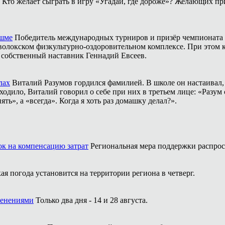
Кто желает сыграть в игру «Угадай, где дороже»? Желающих пр
ешме
Победитель международных турниров и призёр чемпионата 
аволокском физкультурно-оздоровительном комплексе. При этом
о собственный наставник Геннадий Евсеев.
лах
Виталий Разумов гордился фамилией. В школе он настаивал, ч
одило, Виталий говорил о себе при них в третьем лице: «Разум 
ть», а «всегда». Когда я хоть раз домашку делал?».
ок на компенсацию затрат
Региональная мера поддержки распрост
ая погода установится на территории региона в четверг.
менениями
Только два дня - 14 и 28 августа.