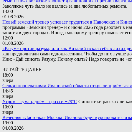
Ремонт по-заволжски: кабинет для чиновника против квартиры
Заволжске чуть было не взялись за два любопытных ремонта.
13:00
01.08.2026
Новый земский тренер успевает трудиться в Наволоках и Кин
программы «Земский тренер» и с июня 2026 года работает в н
занятия в двух городах. Иногда молодому тренеру помогает ег
12:00
01.08.2026
«Разум» против разума, или как Виталий искал себя в лихих де
как предпочитали сами одноклассники. Чтобы до них лучше дох
Или: «Дай списать Разуму. Почему опять? Надо говорить не «опя
ЧИТАЙТЕ ДАЛЕЕ...
18:00
вчера
Сельхозкооперативам Ивановской области открыли приём заяв
14:45
вчера
Утром – туман, днём – гроза и +29°С
Синоптики рассказали как
10:00
вчера
Вечерняя «Ласточка» Москва–Иваново будет курсировать с из
19:00
04.08.2026