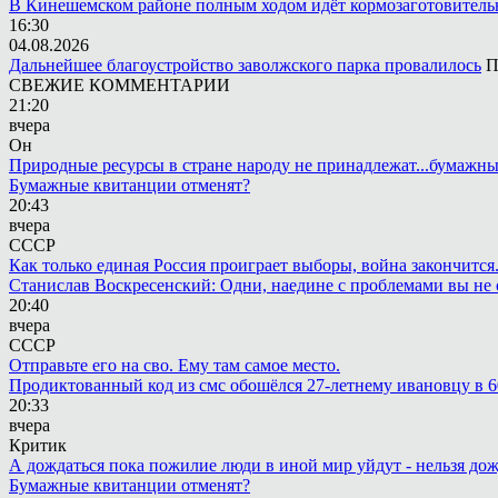
В Кинешемском районе полным ходом идёт кормозаготовитель
16:30
04.08.2026
Дальнейшее благоустройство заволжского парка провалилось
П
СВЕЖИЕ КОММЕНТАРИИ
21:20
вчера
Он
Природные ресурсы в стране народу не принадлежат...бумажн
Бумажные квитанции отменят?
20:43
вчера
СССР
Как только единая Россия проиграет выборы, война закончится
Станислав Воскресенский: Одни, наедине с проблемами вы не 
20:40
вчера
СССР
Отправьте его на сво. Ему там самое место.
Продиктованный код из смс обошёлся 27-летнему ивановцу в 6
20:33
вчера
Критик
А дождаться пока пожилие люди в иной мир уйдут - нельзя до
Бумажные квитанции отменят?