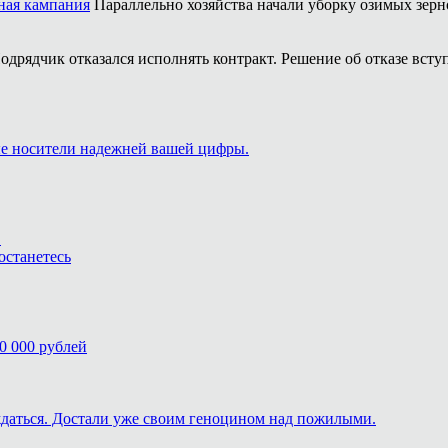
ная кампания
Параллельно хозяйства начали уборку озимых зерн
одрядчик отказался исполнять контракт. Решение об отказе вступ
ые носители надежней вашей цифры.
.
останетесь
0 000 рублей
ждаться. Достали уже своим геноцином над пожилыми.