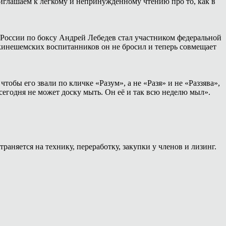
иглашаем к лёгкому и непринуждённому чтению про то, как в
России по боксу Андрей Лебедев стал участником федеральной
 кинешемских воспитанников он не бросил и теперь совмещает
тобы его звали по кличке «Разум», а не «Разя» и не «Раззява»,
сегодня не может доску мыть. Он её и так всю неделю мыл».
раняется на технику, переработку, закупки у членов и лизинг.