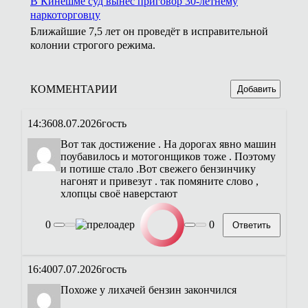
В Кинешме суд вынес приговор 30-летнему
наркоторговцу
Ближайшие 7,5 лет он проведёт в исправительной
колонии строгого режима.
КОММЕНТАРИИ
Добавить
14:36
08.07.2026
гость
Вот так достижение . На дорогах явно машин
поубавилось и мотогонщиков тоже . Поэтому
и потише стало .Вот свежего бензинчику
нагонят и привезут . так помяните слово ,
хлопцы своё наверстают
0
0
Ответить
16:40
07.07.2026
гость
Похоже у лихачей бензин закончился