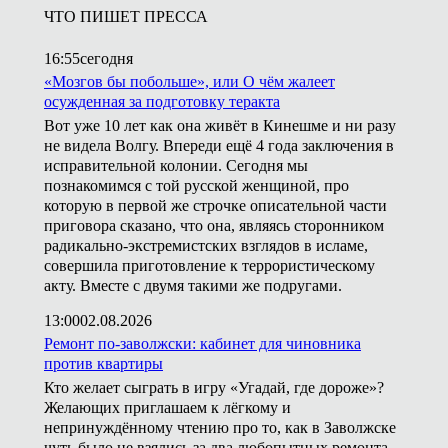
ЧТО ПИШЕТ ПРЕССА
16:55
сегодня
«Мозгов бы побольше», или О чём жалеет
осужденная за подготовку теракта
Вот уже 10 лет как она живёт в Кинешме и ни разу
не видела Волгу. Впереди ещё 4 года заключения в
исправительной колонии. Сегодня мы
познакомимся с той русской женщиной, про
которую в первой же строчке описательной части
приговора сказано, что она, являясь сторонником
радикально-экстремистских взглядов в исламе,
совершила приготовление к террористическому
акту. Вместе с двумя такими же подругами.
13:00
02.08.2026
Ремонт по-заволжски: кабинет для чиновника
против квартиры
Кто желает сыграть в игру «Угадай, где дороже»?
Желающих приглашаем к лёгкому и
непринуждённому чтению про то, как в Заволжске
чуть было не взялись за два любопытных ремонта.