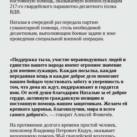
постоянную помощь, оказываемую военнослужащим
217-го гвардейского парашютно-десантного полка
ВДВ.
Наталья в очередной раз передала партию
гуманитарной помощи, столь необходимой
десантникам, выполняющим боевые задачи в зоне
проведения специальной военной операции.
«Поддержка тыла, участие неравнодушных людей и
единство нашего народа имеют огромное значение
для военнослужащих. Каждая посылка, каждая
переданная вещь и каждое доброе дело помогают
нашим бойцам чувствовать заботу и уверенность в
том, что дома их ждут, поддерживают и гордятся
ими. От всей души благодарим Наталью за её доброе
сердце, активную гражданскую позицию и
постоянную помощь нашим защитникам. Желаем ей
крепкого здоровья, благополучия, мира и всего
самого доброго!»
, — говорит Алексей Фомичёв.
На протяжении долгого времени простой человек,
пенсионер Владимир Петрович Кидун, оказывает
неоценимую помощь 98-й гвардейской воздушно-