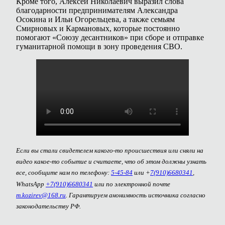
Кроме того, Алексей Николаевич выразил слова
благодарности предпринимателям Александра
Осокина и Ильи Огорельцева, а также семьям
Смирновых и Кармановых, которые постоянно
помогают «Союзу десантников» при сборе и отправке
гуманитарной помощи в зону проведения СВО.
Если вы стали свидетелем какого-то происшествия или сняли на
видео какое-то событие и считаете, что об этом должны узнать
все, сообщите нам по телефону:
5-45-84
или +
7(910)6680341
,
WhatsApp
+7(910)6680341
или по электронной почте
m.kozirev@168.ru
. Гарантируем анонимность источника согласно
законодательству РФ.