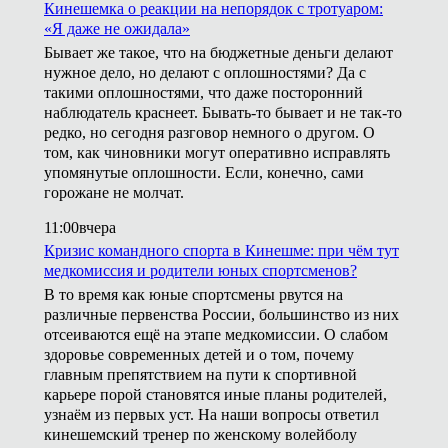
Кинешемка о реакции на непорядок с тротуаром:
«Я даже не ожидала»
Бывает же такое, что на бюджетные деньги делают
нужное дело, но делают с оплошностями? Да с
такими оплошностями, что даже посторонний
наблюдатель краснеет. Бывать-то бывает и не так-то
редко, но сегодня разговор немного о другом. О
том, как чиновники могут оперативно исправлять
упомянутые оплошности. Если, конечно, сами
горожане не молчат.
11:00
вчера
Кризис командного спорта в Кинешме: при чём тут
медкомиссия и родители юных спортсменов?
В то время как юные спортсмены рвутся на
различные первенства России, большинство из них
отсеиваются ещё на этапе медкомиссии. О слабом
здоровье современных детей и о том, почему
главным препятствием на пути к спортивной
карьере порой становятся иные планы родителей,
узнаём из первых уст. На наши вопросы ответил
кинешемский тренер по женскому волейболу