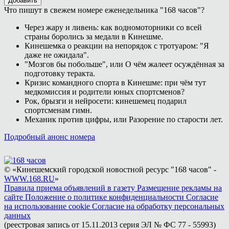
Добавить
Что пишут в свежем номере еженедельника "168 часов"?
Через жару и ливень: как водномоторники со всей
страны боролись за медали в Кинешме.
Кинешемка о реакции на непорядок с тротуаром: "Я
даже не ожидала".
"Мозгов бы побольше", или О чём жалеет осуждённая за
подготовку теракта.
Кризис командного спорта в Кинешме: при чём тут
медкомиссия и родители юных спортсменов?
Рок, брызги и нейросети: кинешемец подарил
спортсменам гимн.
Механик против цифры, или Разорение по старости лет.
Подробный анонс номера
© «Кинешемский городской новостной ресурс "168 часов" -
WWW.168.RU
»
Правила приема объявлений в газету
Размещение рекламы на
сайте
Положение о политике конфиденциальности
Согласие
на использование cookie
Согласие на обработку персональных
данных
(реестровая запись от 15.11.2013 серия ЭЛ № ФС 77 - 55993)