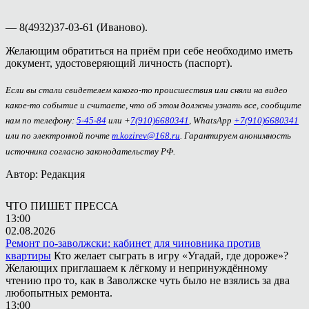
— 8(4932)37-03-61 (Иваново).
Желающим обратиться на приём при себе необходимо иметь
документ, удостоверяющий личность (паспорт).
Если вы стали свидетелем какого-то происшествия или сняли на видео
какое-то событие и считаете, что об этом должны узнать все, сообщите
нам по телефону:
5-45-84
или +
7(910)6680341
, WhatsApp
+7(910)6680341
или по электронной почте
m.kozirev@168.ru
. Гарантируем анонимность
источника согласно законодательству РФ.
Автор: Редакция
ЧТО ПИШЕТ ПРЕССА
13:00
02.08.2026
Ремонт по-заволжски: кабинет для чиновника против
квартиры
Кто желает сыграть в игру «Угадай, где дороже»?
Желающих приглашаем к лёгкому и непринуждённому
чтению про то, как в Заволжске чуть было не взялись за два
любопытных ремонта.
13:00