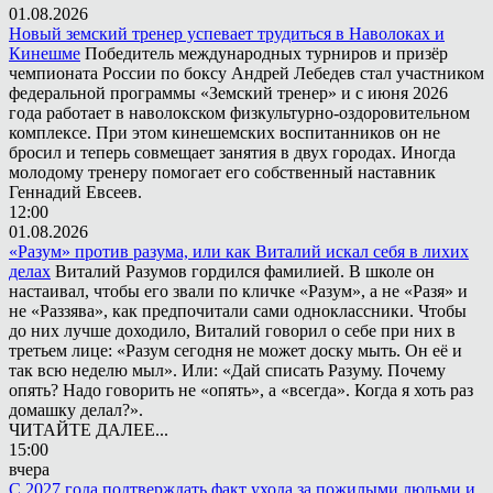
01.08.2026
Новый земский тренер успевает трудиться в Наволоках и
Кинешме
Победитель международных турниров и призёр
чемпионата России по боксу Андрей Лебедев стал участником
федеральной программы «Земский тренер» и с июня 2026
года работает в наволокском физкультурно-оздоровительном
комплексе. При этом кинешемских воспитанников он не
бросил и теперь совмещает занятия в двух городах. Иногда
молодому тренеру помогает его собственный наставник
Геннадий Евсеев.
12:00
01.08.2026
«Разум» против разума, или как Виталий искал себя в лихих
делах
Виталий Разумов гордился фамилией. В школе он
настаивал, чтобы его звали по кличке «Разум», а не «Разя» и
не «Раззява», как предпочитали сами одноклассники. Чтобы
до них лучше доходило, Виталий говорил о себе при них в
третьем лице: «Разум сегодня не может доску мыть. Он её и
так всю неделю мыл». Или: «Дай списать Разуму. Почему
опять? Надо говорить не «опять», а «всегда». Когда я хоть раз
домашку делал?».
ЧИТАЙТЕ ДАЛЕЕ...
15:00
вчера
С 2027 года подтверждать факт ухода за пожилыми людьми и