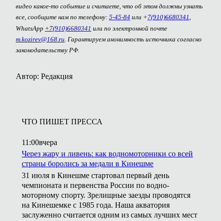
видео какое-то событие и считаете, что об этом должны узнать
все, сообщите нам по телефону:
5-45-84
или +
7(910)6680341
,
WhatsApp
+7(910)6680341
или по электронной почте
m.kozirev@168.ru
. Гарантируем анонимность источника согласно
законодательству РФ.
Автор: Редакция
ЧТО ПИШЕТ ПРЕССА
11:00
вчера
Через жару и ливень: как водномоторники со всей
страны боролись за медали в Кинешме
31 июля в Кинешме стартовал первый день
чемпионата и первенства России по водно-
моторному спорту. Зрелищные заезды проводятся
на Кинешемке с 1985 года. Наша акватория
заслуженно считается одним из самых лучших мест