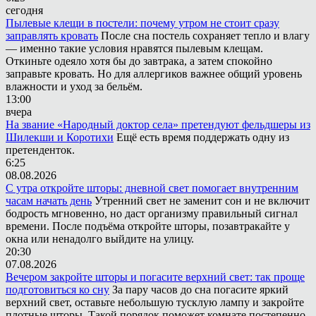
сегодня
Пылевые клещи в постели: почему утром не стоит сразу
заправлять кровать
После сна постель сохраняет тепло и влагу
— именно такие условия нравятся пылевым клещам.
Откиньте одеяло хотя бы до завтрака, а затем спокойно
заправьте кровать. Но для аллергиков важнее общий уровень
влажности и уход за бельём.
13:00
вчера
На звание «Народный доктор села» претендуют фельдшеры из
Шилекши и Коротихи
Ещё есть время поддержать одну из
претенденток.
6:25
08.08.2026
С утра откройте шторы: дневной свет помогает внутренним
часам начать день
Утренний свет не заменит сон и не включит
бодрость мгновенно, но даст организму правильный сигнал
времени. После подъёма откройте шторы, позавтракайте у
окна или ненадолго выйдите на улицу.
20:30
07.08.2026
Вечером закройте шторы и погасите верхний свет: так проще
подготовиться ко сну
За пару часов до сна погасите яркий
верхний свет, оставьте небольшую тусклую лампу и закройте
плотные шторы. Такой порядок поможет комнате постепенно