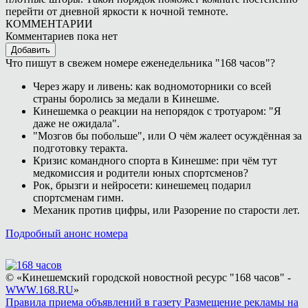
перейти от дневной яркости к ночной темноте.
КОММЕНТАРИИ
Комментариев пока нет
Добавить
Что пишут в свежем номере еженедельника "168 часов"?
Через жару и ливень: как водномоторники со всей
страны боролись за медали в Кинешме.
Кинешемка о реакции на непорядок с тротуаром: "Я
даже не ожидала".
"Мозгов бы побольше", или О чём жалеет осуждённая за
подготовку теракта.
Кризис командного спорта в Кинешме: при чём тут
медкомиссия и родители юных спортсменов?
Рок, брызги и нейросети: кинешемец подарил
спортсменам гимн.
Механик против цифры, или Разорение по старости лет.
Подробный анонс номера
© «Кинешемский городской новостной ресурс "168 часов" -
WWW.168.RU
»
Правила приема объявлений в газету
Размещение рекламы на