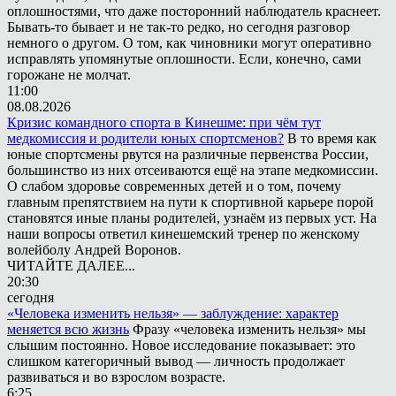
оплошностями, что даже посторонний наблюдатель краснеет.
Бывать-то бывает и не так-то редко, но сегодня разговор
немного о другом. О том, как чиновники могут оперативно
исправлять упомянутые оплошности. Если, конечно, сами
горожане не молчат.
11:00
08.08.2026
Кризис командного спорта в Кинешме: при чём тут
медкомиссия и родители юных спортсменов?
В то время как
юные спортсмены рвутся на различные первенства России,
большинство из них отсеиваются ещё на этапе медкомиссии.
О слабом здоровье современных детей и о том, почему
главным препятствием на пути к спортивной карьере порой
становятся иные планы родителей, узнаём из первых уст. На
наши вопросы ответил кинешемский тренер по женскому
волейболу Андрей Воронов.
ЧИТАЙТЕ ДАЛЕЕ...
20:30
сегодня
«Человека изменить нельзя» — заблуждение: характер
меняется всю жизнь
Фразу «человека изменить нельзя» мы
слышим постоянно. Новое исследование показывает: это
слишком категоричный вывод — личность продолжает
развиваться и во взрослом возрасте.
6:25