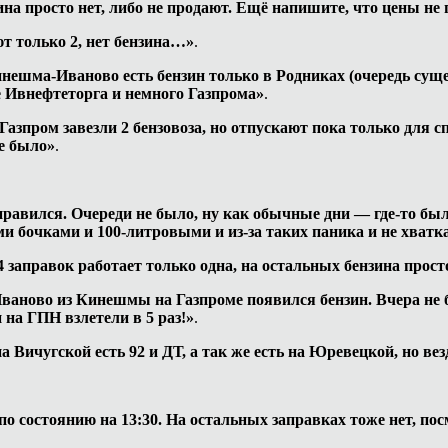
зина просто нет, либо не продают. Ещё напишите, что цены н
т только 2, нет бензина…»
.
нешма-Иваново есть бензин только в Родниках (очередь сущес
е Ивнефтеторга и немного Газпрома»
.
зпром завезли 2 бензовоза, но отпускают пока только для сп
не было»
.
правился. Очереди не было, ну как обычные дни — где-то было
и бочками и 100-литровыми и из-за таких паника и не хватка
4 заправок работает только одна, на остальных бензина прост
Иваново из Кинешмы на Газпроме появился бензин. Вчера не
 на ГПН взлетели в 5 раз!»
.
а Вичугской есть 92 и ДТ, а так же есть на Юревецкой, но ве
по состоянию на 13:30. На остальных заправках тоже нет, по