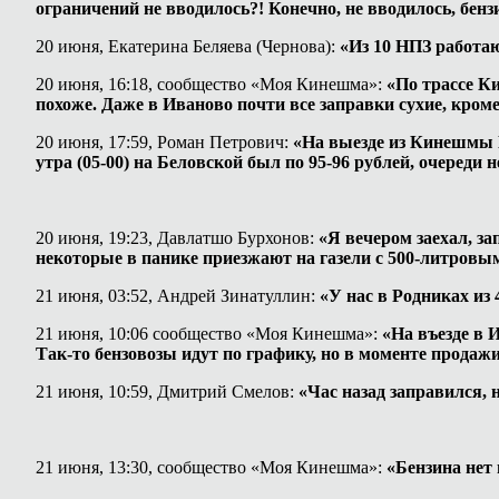
ограничений не вводилось?! Конечно, не вводилось, бен
20 июня, Екатерина Беляева (Чернова):
«Из 10 НПЗ работаю
20 июня, 16:18, сообщество «Моя Кинешма»:
«По трассе Ки
похоже. Даже в Иваново почти все заправки сухие, кром
20 июня, 17:59, Роман Петрович:
«На выезде из Кинешмы Га
утра (05-00) на Беловской был по 95-96 рублей, очереди 
20 июня, 19:23, Давлатшо Бурхонов:
«Я вечером заехал, за
некоторые в панике приезжают на газели с 500-литровым
21 июня, 03:52, Андрей Зинатуллин:
«У нас в Родниках из 
21 июня, 10:06 сообщество «Моя Кинешма»:
«На въезде в 
Так-то бензовозы идут по графику, но в моменте продажи
21 июня, 10:59, Дмитрий Смелов:
«Час назад заправился, н
21 июня, 13:30, сообщество «Моя Кинешма»:
«Бензина нет 