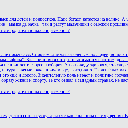
р для детей и подростков. Папа бегает, катается на велике. А 
ин - мамка да бабка - так и растут мальчишки с бабской прошивк
сия и родители юных спортсменов?
тране поменялся. Спортом заниматься очень мало людей, вопреки
ным лифтом". Большинство из тех, кто занимается спортом, дела
 не приносит, скорее наоборот. А по поводу здоровья, это сле
 натуральная молочка, причём, круглогодично. На дешёвых макар
это ещё и дорого. Значительную роль играет и политика госуда
образу жизни и спорту. Те кто бывал в западных странах, не дас
сия и родители юных спортсменов?
тем, у кого есть госуслуги, также как с налогом на имущество.