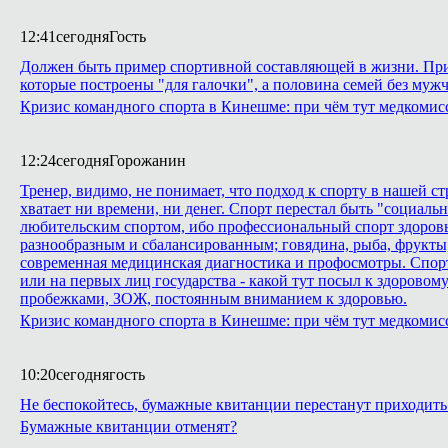
12:41
сегодня
Гость
Должен быть пример спортивной составляющей в жизни. Приме
которые построены "для галочки", а половина семей без мужч
Кризис командного спорта в Кинешме: при чём тут медкомис
12:24
сегодня
Горожанин
Тренер, видимо, не понимает, что подход к спорту в нашей с
хватает ни времени, ни денег. Спорт перестал быть "социаль
любительским спортом, ибо профессиональный спорт здоровья
разнообразным и сбалансированным; говядина, рыба, фрукты,
современная медицинская диагностика и профосмотры. Спорт 
или на первых лиц государства - какой тут посыл к здоровому 
пробежками, ЗОЖ, постоянным вниманием к здоровью.
Кризис командного спорта в Кинешме: при чём тут медкомис
10:20
сегодня
гость
Не беспокойтесь, бумажные квитанции перестанут приходить 
Бумажные квитанции отменят?