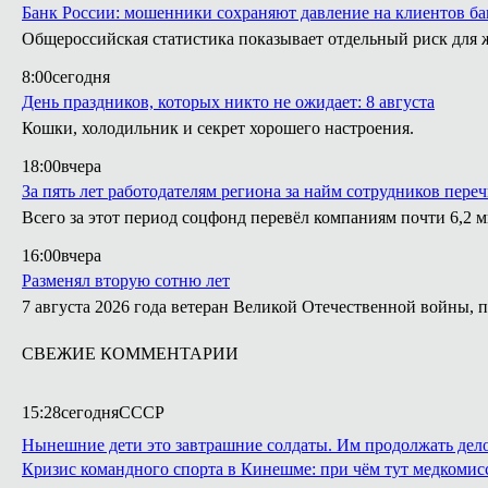
Банк России: мошенники сохраняют давление на клиентов ба
Общероссийская статистика показывает отдельный риск для
8:00
сегодня
День праздников, которых никто не ожидает: 8 августа
Кошки, холодильник и секрет хорошего настроения.
18:00
вчера
За пять лет работодателям региона за найм сотрудников пере
Всего за этот период соцфонд перевёл компаниям почти 6,2 
16:00
вчера
Разменял вторую сотню лет
7 августа 2026 года ветеран Великой Отечественной войны, 
СВЕЖИЕ КОММЕНТАРИИ
15:28
сегодня
СССР
Нынешние дети это завтрашние солдаты. Им продолжать дело 
Кризис командного спорта в Кинешме: при чём тут медкомис