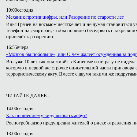
10:00
сегодня
Механик против цифры, или Разорение по старости лет
Илья Грачёв на восьмом десятке лет и не думал становиться 
телефон на смартфон, чтобы по видео беседовать с закрывши
приведёт к разорению.
16:55
вчера
«Мозгов бы побольше», или О чём жалеет осужденная за подг
Вот уже 10 лет как она живёт в Кинешме и ни разу не видел
которую в первой же строчке описательной части приговора с
террористическому акту. Вместе с двумя такими же подругами
ЧИТАЙТЕ ДАЛЕЕ...
14:00
сегодня
Как по внешнему виду выбрать арбуз?
Роспотребнадзор предупредил жителей о риске отравления 
13:00
сегодня