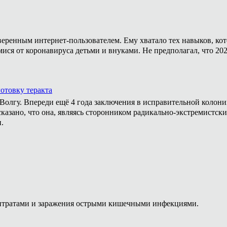
уверенным интернет-пользователем. Ему хватало тех навыков, ко
мися от коронавируса детьми и внуками. Не предполагал, что 20
отовку теракта
а Волгу. Впереди ещё 4 года заключения в исправительной колон
казано, что она, являясь сторонником радикально-экстремистски
.
нитратами и заражения острыми кишечными инфекциями.