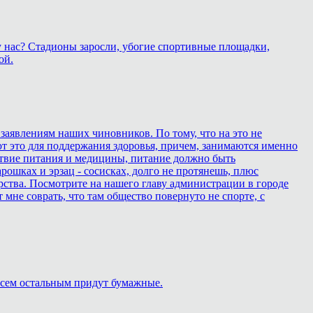
у нас? Стадионы заросли, убогие спортивные площадки,
ой.
 заявлениям наших чиновников. По тому, что на это не
ют это для поддержания здоровья, причем, занимаются именно
дствие питания и медицины, питание должно быть
ошках и эрзац - сосисках, долго не протянешь, плюс
рства. Посмотрите на нашего главу администрации в городе
т мне соврать, что там общество повернуто не спорте, с
 Всем остальным придут бумажные.