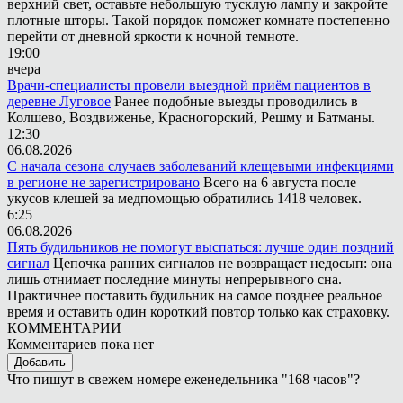
верхний свет, оставьте небольшую тусклую лампу и закройте
плотные шторы. Такой порядок поможет комнате постепенно
перейти от дневной яркости к ночной темноте.
19:00
вчера
Врачи-специалисты провели выездной приём пациентов в
деревне Луговое
Ранее подобные выезды проводились в
Колшево, Воздвиженье, Красногорский, Решму и Батманы.
12:30
06.08.2026
С начала сезона случаев заболеваний клещевыми инфекциями
в регионе не зарегистрировано
Всего на 6 августа после
укусов клешей за медпомощью обратились 1418 человек.
6:25
06.08.2026
Пять будильников не помогут выспаться: лучше один поздний
сигнал
Цепочка ранних сигналов не возвращает недосып: она
лишь отнимает последние минуты непрерывного сна.
Практичнее поставить будильник на самое позднее реальное
время и оставить один короткий повтор только как страховку.
КОММЕНТАРИИ
Комментариев пока нет
Добавить
Что пишут в свежем номере еженедельника "168 часов"?