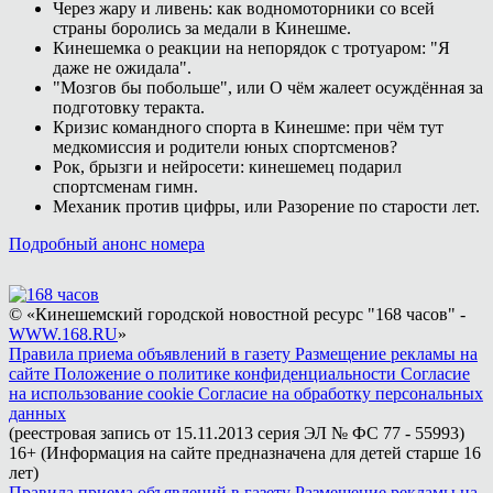
Через жару и ливень: как водномоторники со всей
страны боролись за медали в Кинешме.
Кинешемка о реакции на непорядок с тротуаром: "Я
даже не ожидала".
"Мозгов бы побольше", или О чём жалеет осуждённая за
подготовку теракта.
Кризис командного спорта в Кинешме: при чём тут
медкомиссия и родители юных спортсменов?
Рок, брызги и нейросети: кинешемец подарил
спортсменам гимн.
Механик против цифры, или Разорение по старости лет.
Подробный анонс номера
© «Кинешемский городской новостной ресурс "168 часов" -
WWW.168.RU
»
Правила приема объявлений в газету
Размещение рекламы на
сайте
Положение о политике конфиденциальности
Согласие
на использование cookie
Согласие на обработку персональных
данных
(реестровая запись от 15.11.2013 серия ЭЛ № ФС 77 - 55993)
16+ (Информация на сайте предназначена для детей старше 16
лет)
Правила приема объявлений в газету
Размещение рекламы на