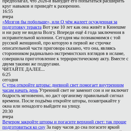
предполагал, что 2026-й вынудит его попытаться расширить
круг навыков и приведёт к разорению.
16:55
вчера
«Мозгов бы побольше», или О чём жалеет осужденная за
подготовку теракта
Вот уже 10 лет как она живёт в Кинешме
и ни разу не видела Волгу. Впереди ещё 4 года заключения в
исправительной колонии. Сегодня мы познакомимся с той
русской женщиной, про которую в первой же строчке
описательной части приговора сказано, что она, являясь
сторонником радикально-экстремистских взглядов в исламе,
совершила приготовление к террористическому акту. Вместе с
двумя такими же подругами.
ЧИТАЙТЕ ДАЛЕЕ...
6:25
сегодня
С утра откройте шторы: дневной свет помогает внутренним
часам начать день
Утренний свет не заменит сон и не включит
бодрость мгновенно, но даст организму правильный сигнал
времени. После подъёма откройте шторы, позавтракайте у
окна или ненадолго выйдите на улицу.
20:30
вчера
Вечером закройте шторы и погасите верхний свет: так проще
подготовиться ко сну
За пару часов до сна погасите яркий