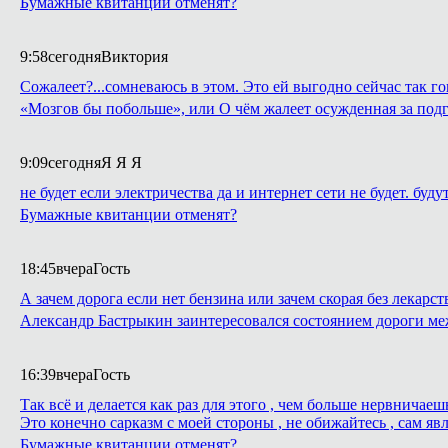
Бумажные квитанции отменят?
9:58
сегодня
Виктория
Сожалеет?...сомневаюсь в этом. Это ей выгодно сейчас так го
«Мозгов бы побольше», или О чём жалеет осужденная за подг
9:09
сегодня
Я Я Я
не будет если электричества да и интернет сети не будет. буду
Бумажные квитанции отменят?
18:45
вчера
Гость
А зачем дорога если нет бензина или зачем скорая без лекарст
Александр Бастрыкин заинтересовался состоянием дороги м
16:39
вчера
Гость
Так всё и делается как раз для этого , чем больше нервнича
Это конечно сарказм с моей стороны , не обижайтесь , сам яв
Бумажные квитанции отменят?