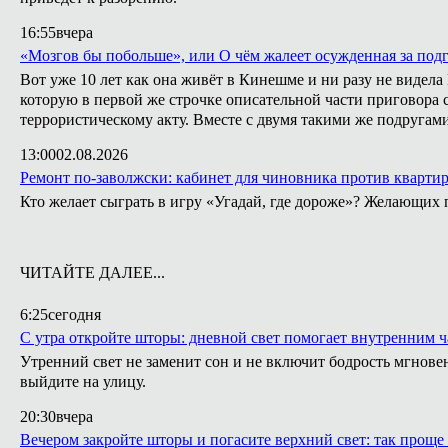
16:55
вчера
«Мозгов бы побольше», или О чём жалеет осужденная за подг
Вот уже 10 лет как она живёт в Кинешме и ни разу не видел
которую в первой же строчке описательной части приговора с
террористическому акту. Вместе с двумя такими же подругами
13:00
02.08.2026
Ремонт по-заволжски: кабинет для чиновника против кварти
Кто желает сыграть в игру «Угадай, где дороже»? Желающих 
ЧИТАЙТЕ ДАЛЕЕ...
6:25
сегодня
С утра откройте шторы: дневной свет помогает внутренним ч
Утренний свет не заменит сон и не включит бодрость мгнове
выйдите на улицу.
20:30
вчера
Вечером закройте шторы и погасите верхний свет: так проще 