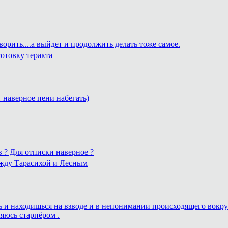
ворить....а выйдет и продолжить делать тоже самое.
отовку теракта
т наверное пени набегать)
в ? Для отписки наверное ?
ежду Тарасихой и Лесным
ешь и находишься на взводе и в непонимании происходящего вокру
ляюсь старпёром .