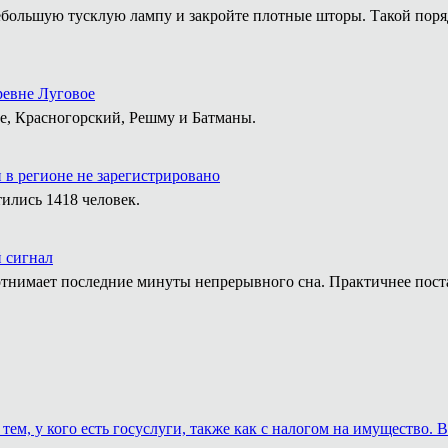
е небольшую тусклую лампу и закройте плотные шторы. Такой пор
ревне Луговое
е, Красногорский, Решму и Батманы.
 в регионе не зарегистрировано
ились 1418 человек.
й сигнал
тнимает последние минуты непрерывного сна. Практичнее постав
тем, у кого есть госуслуги, также как с налогом на имущество.