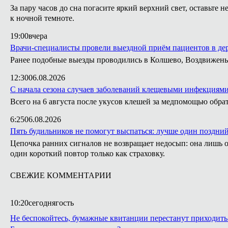
За пару часов до сна погасите яркий верхний свет, оставьт
к ночной темноте.
19:00
вчера
Врачи-специалисты провели выездной приём пациентов в де
Ранее подобные выезды проводились в Колшево, Воздвижень
12:30
06.08.2026
С начала сезона случаев заболеваний клещевыми инфекциями
Всего на 6 августа после укусов клешей за медпомощью обрат
6:25
06.08.2026
Пять будильников не помогут выспаться: лучше один поздни
Цепочка ранних сигналов не возвращает недосып: она лишь о
один короткий повтор только как страховку.
СВЕЖИЕ КОММЕНТАРИИ
10:20
сегодня
гость
Не беспокойтесь, бумажные квитанции перестанут приходить 