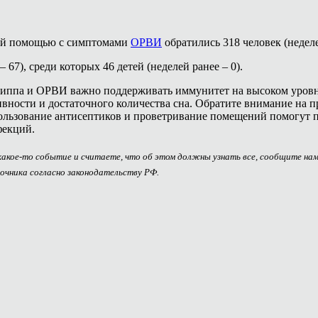
кой помощью с симптомами
ОРВИ
обратились 318 человек (неделей
67), среди которых 46 детей (неделей ранее – 0).
иппа и ОРВИ важно поддерживать иммунитет на высоком уровне
вности и достаточного количества сна. Обратите внимание на п
пользование антисептиков и проветривание помещений помогут п
фекций.
 какое-то событие и считаете, что об этом должны узнать все, сообщите на
очника согласно законодательству РФ.