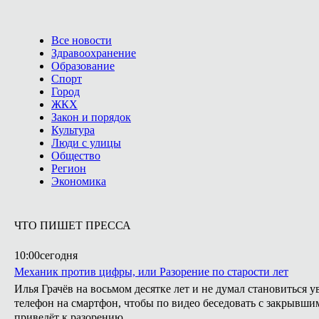
Все новости
Здравоохранение
Образование
Спорт
Город
ЖКХ
Закон и порядок
Культура
Люди с улицы
Общество
Регион
Экономика
ЧТО ПИШЕТ ПРЕССА
10:00
сегодня
Механик против цифры, или Разорение по старости лет
Илья Грачёв на восьмом десятке лет и не думал становиться 
телефон на смартфон, чтобы по видео беседовать с закрывши
приведёт к разорению.