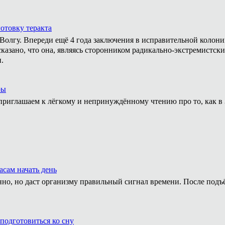
отовку теракта
а Волгу. Впереди ещё 4 года заключения в исправительной колон
казано, что она, являясь сторонником радикально-экстремистски
.
ры
приглашаем к лёгкому и непринуждённому чтению про то, как в 
асам начать день
нно, но даст организму правильный сигнал времени. После подъ
подготовиться ко сну