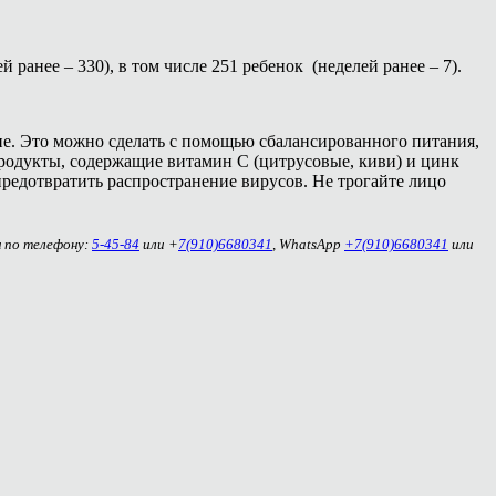
 ранее – 330), в том числе 251 ребенок (неделей ранее – 7).
. Это можно сделать с помощью сбалансированного питания,
родукты, содержащие витамин C (цитрусовые, киви) и цинк
редотвратить распространение вирусов. Не трогайте лицо
м по телефону:
5-45-84
или +
7(910)6680341
, WhatsApp
+7(910)6680341
или