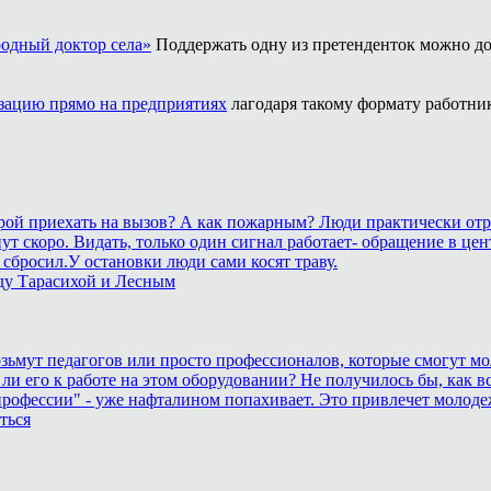
одный доктор села»
Поддержать одну из претенденток можно до
ацию прямо на предприятиях
лагодаря такому формату работни
корой приехать на вызов? А как пожарным? Люди практически отр
станут скоро. Видать, только один сигнал работает- обращение 
сбросил.У остановки люди сами косят траву.
ду Тарасихой и Лесным
возьмут педагогов или просто профессионалов, которые смогут мо
 ли его к работе на этом оборудовании? Не получилось бы, как вс
рофессии" - уже нафталином попахивает. Это привлечет молоде
ться