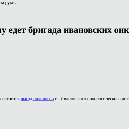
на руки.
у едет бригада ивановских он
 состоится
выезд онкологов
из Ивановского онкологического дис