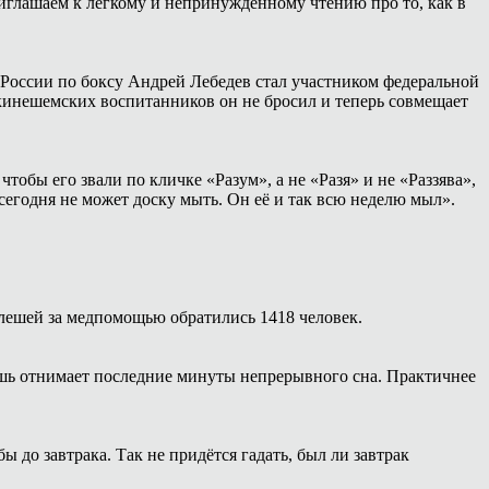
иглашаем к лёгкому и непринуждённому чтению про то, как в
России по боксу Андрей Лебедев стал участником федеральной
 кинешемских воспитанников он не бросил и теперь совмещает
тобы его звали по кличке «Разум», а не «Разя» и не «Раззява»,
сегодня не может доску мыть. Он её и так всю неделю мыл».
 клешей за медпомощью обратились 1418 человек.
ишь отнимает последние минуты непрерывного сна. Практичнее
 до завтрака. Так не придётся гадать, был ли завтрак