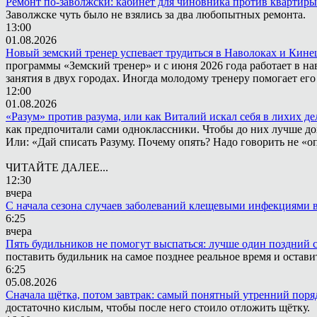
Ремонт по-заволжски: кабинет для чиновника против квартиры
Заволжске чуть было не взялись за два любопытных ремонта.
13:00
01.08.2026
Новый земский тренер успевает трудиться в Наволоках и Кин
программы «Земский тренер» и с июня 2026 года работает в н
занятия в двух городах. Иногда молодому тренеру помогает ег
12:00
01.08.2026
«Разум» против разума, или как Виталий искал себя в лихих де
как предпочитали сами одноклассники. Чтобы до них лучше дох
Или: «Дай списать Разуму. Почему опять? Надо говорить не «опя
ЧИТАЙТЕ ДАЛЕЕ...
12:30
вчера
С начала сезона случаев заболеваний клещевыми инфекциями в
6:25
вчера
Пять будильников не помогут выспаться: лучше один поздний 
поставить будильник на самое позднее реальное время и остави
6:25
05.08.2026
Сначала щётка, потом завтрак: самый понятный утренний поря
достаточно кислым, чтобы после него стоило отложить щётку.