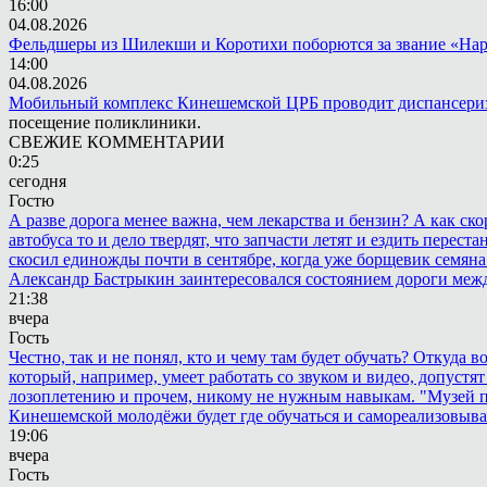
16:00
04.08.2026
Фельдшеры из Шилекши и Коротихи поборются за звание «Нар
14:00
04.08.2026
Мобильный комплекс Кинешемской ЦРБ проводит диспансериз
посещение поликлиники.
СВЕЖИЕ КОММЕНТАРИИ
0:25
сегодня
Гостю
А разве дорога менее важна, чем лекарства и бензин? А как с
автобуса то и дело твердят, что запчасти летят и ездить пере
скосил единожды почти в сентябре, когда уже борщевик семяна 
Александр Бастрыкин заинтересовался состоянием дороги меж
21:38
вчера
Гость
Честно, так и не понял, кто и чему там будет обучать? Откуда 
который, например, умеет работать со звуком и видео, допустят
лозоплетению и прочем, никому не нужным навыкам. "Музей п
Кинешемской молодёжи будет где обучаться и самореализовыва
19:06
вчера
Гость