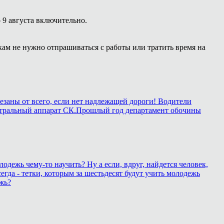
 9 августа включительно.
кам не нужно отпрашиваться с работы или тратить время на
езаны от всего, если нет надлежащей дороги! Водители
в центральный аппарат СК.Прошлый год департамент обочины
лодежь чему-то научить? Ну а если, вдруг, найдется человек,
егда - тетки, которым за шестьдесят будут учить молодежь
жь?