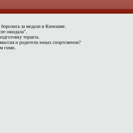
 боролись за медали в Кинешме.
 не ожидала".
одготовку теракта.
омиссия и родители юных спортсменов?
ам гимн.