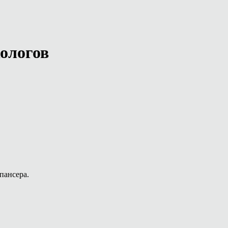
кологов
пансера.