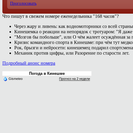
Проголосовать
Что пишут в свежем номере еженедельника "168 часов"?
Через жару и ливень: как водномоторники со всей страны
Кинешемка о реакции на непорядок с тротуаром: "Я даже
"Мозгов бы побольше", или О чём жалеет осуждённая за п
Кризис командного спорта в Кинешме: при чём тут медк
Рок, брызги и нейросети: кинешемец подарил спортсмен
Механик против цифры, или Разорение по старости лет.
Подробный анонс номера
Погода в Кинешме
Gismeteo
Прогноз на 2 недели