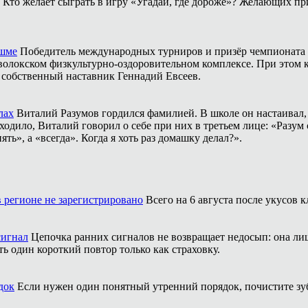
Кто желает сыграть в игру «Угадай, где дороже»? Желающих пр
ешме
Победитель международных турниров и призёр чемпионата 
аволокском физкультурно-оздоровительном комплексе. При этом
о собственный наставник Геннадий Евсеев.
лах
Виталий Разумов гордился фамилией. В школе он настаивал, ч
одило, Виталий говорил о себе при них в третьем лице: «Разум 
ть», а «всегда». Когда я хоть раз домашку делал?».
 регионе не зарегистрировано
Всего на 6 августа после укусов
сигнал
Цепочка ранних сигналов не возвращает недосып: она л
ть один короткий повтор только как страховку.
док
Если нужен один понятный утренний порядок, почистите зубы