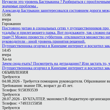
Неужели это уровень Бастрыкина ? Разбираться с просёлочными 
значимые проблемы .
Александр Бастрыкин заинтересовался состоянием дороги меж
15:06
вчера
Горожанин
Постоянно читаю в социальных сетях у путешественников про п
усадьбы и прилегающего парка. Вот подскажите, так сложно пар
траву?! Можно провести субботник, откликнется множество не
руководители - иной уровень принятия решений.
Путешественника огорчил в Кинешме интернет и восхитил зак
14:45
вчера
Ха-ха
Зачем сюда ехать? Посмотреть на деградацию? Или застать то
Путешественника огорчил в Кинешме интернет и восхитил зак
ОБЪЯВЛЕНИЯ
Требуются
04.08.2026 - Требуется помощник руководителя. Образование в
Требования: знание ПК, возраст до 45 лет.
Телефон: 9158393539
Требуются
28.07.2026 - БУХГАЛТЕР, экономист.В бюджетную организацию.
Телефон: +74933155858
Требуются