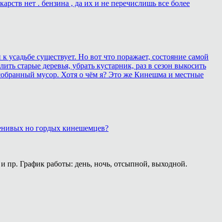
рств нет . бензина , да их и не перечислишь все более
 усадьбе существует. Но вот что поражает, состояние самой
ить старые деревья, убрать кустарник, раз в сезон выкосить
собранный мусор. Хотя о чём я? Это же Кинешма и местные
 ленивых но гордых кинешемцев?
и пр. График работы: день, ночь, отсыпной, выходной.