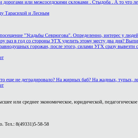
дорогами или межсоседскими склоками . Стыдоба . А то что лека
ду Тарасихой и Лесным
осещение "Усадьбы Севрюгова". Определенно, интерес у людей к
у раз в год со стороны УГХ уделить этому месту два дня? Выпил
равнодушных горожан, после этого, силами УГХ сразу вывезти 
ат
, что еще не деградировало? На жирных баб? На жадных, тупых,
ат
ысшее или среднее экономическое, юридической, педагогическое 
 Тел.: 8(49331)5-58-58