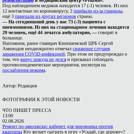
реабилитацию
в медицинский центр «Решма».
Под наблюдением медиков находится 17 (-1) человек. Из них
12 контактные по коронавирусу, 2
прибыли из-за границы
,
ещё 3
приехали из других регионов
страны.
— На сегодняшний день у нас 73 (-3) пациента с
пневмониями. Из них на стационарном лечении находятся
29 человек, ещё 44 лечатся амбулаторно, —
говорят в
больнице.
Напомним, ранее главврач Кинешемской ЦРБ Сергей
Аминодов неоднократно отмечал
снижение случаев
заражения COVID-инфекцией
. При этом он предупреждал о
том, что
вирус никуда не делся
и призывал соблюдать
противоэпидемические мероприятия, несмотря на
послабления режима
.
Автор: Редакция
ФОТОГРАФИИ К ЭТОЙ НОВОСТИ
ЧТО ПИШЕТ ПРЕССА
13:00
02.08.2026
Ремонт по-заволжски: кабинет для чиновника против
квартиры
Кто желает сыграть в игру «Угадай, где дороже»?