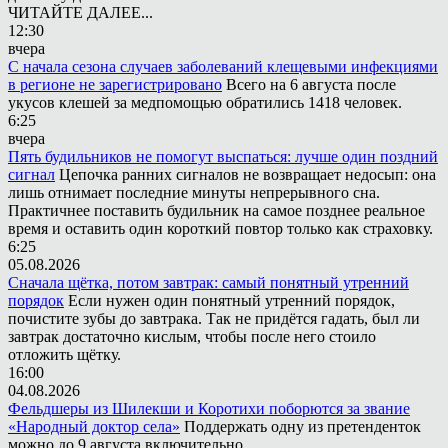
ЧИТАЙТЕ ДАЛЕЕ...
12:30
вчера
С начала сезона случаев заболеваний клещевыми инфекциями
в регионе не зарегистрировано
Всего на 6 августа после
укусов клешей за медпомощью обратились 1418 человек.
6:25
вчера
Пять будильников не помогут выспаться: лучше один поздний
сигнал
Цепочка ранних сигналов не возвращает недосып: она
лишь отнимает последние минуты непрерывного сна.
Практичнее поставить будильник на самое позднее реальное
время и оставить один короткий повтор только как страховку.
6:25
05.08.2026
Сначала щётка, потом завтрак: самый понятный утренний
порядок
Если нужен один понятный утренний порядок,
почистите зубы до завтрака. Так не придётся гадать, был ли
завтрак достаточно кислым, чтобы после него стоило
отложить щётку.
16:00
04.08.2026
Фельдшеры из Шилекши и Коротихи поборются за звание
«Народный доктор села»
Поддержать одну из претенденток
можно до 9 августа включительно.