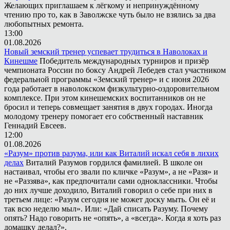
Желающих приглашаем к лёгкому и непринуждённому
чтению про то, как в Заволжске чуть было не взялись за два
любопытных ремонта.
13:00
01.08.2026
Новый земский тренер успевает трудиться в Наволоках и
Кинешме
Победитель международных турниров и призёр
чемпионата России по боксу Андрей Лебедев стал участником
федеральной программы «Земский тренер» и с июня 2026
года работает в наволокском физкультурно-оздоровительном
комплексе. При этом кинешемских воспитанников он не
бросил и теперь совмещает занятия в двух городах. Иногда
молодому тренеру помогает его собственный наставник
Геннадий Евсеев.
12:00
01.08.2026
«Разум» против разума, или как Виталий искал себя в лихих
делах
Виталий Разумов гордился фамилией. В школе он
настаивал, чтобы его звали по кличке «Разум», а не «Разя» и
не «Раззява», как предпочитали сами одноклассники. Чтобы
до них лучше доходило, Виталий говорил о себе при них в
третьем лице: «Разум сегодня не может доску мыть. Он её и
так всю неделю мыл». Или: «Дай списать Разуму. Почему
опять? Надо говорить не «опять», а «всегда». Когда я хоть раз
домашку делал?».