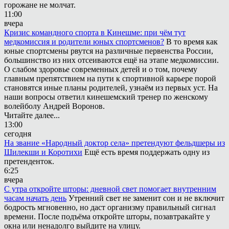
горожане не молчат.
11:00
вчера
Кризис командного спорта в Кинешме: при чём тут
медкомиссия и родители юных спортсменов?
В то время как
юные спортсмены рвутся на различные первенства России,
большинство из них отсеиваются ещё на этапе медкомиссии.
О слабом здоровье современных детей и о том, почему
главным препятствием на пути к спортивной карьере порой
становятся иные планы родителей, узнаём из первых уст. На
наши вопросы ответил кинешемский тренер по женскому
волейболу Андрей Воронов.
Читайте далее...
13:00
сегодня
На звание «Народный доктор села» претендуют фельдшеры из
Шилекши и Коротихи
Ещё есть время поддержать одну из
претенденток.
6:25
вчера
С утра откройте шторы: дневной свет помогает внутренним
часам начать день
Утренний свет не заменит сон и не включит
бодрость мгновенно, но даст организму правильный сигнал
времени. После подъёма откройте шторы, позавтракайте у
окна или ненадолго выйдите на улицу.