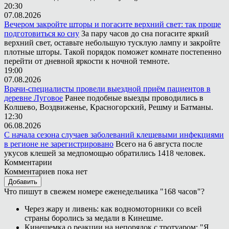
20:30
07.08.2026
Вечером закройте шторы и погасите верхний свет: так проще
подготовиться ко сну
За пару часов до сна погасите яркий
верхний свет, оставьте небольшую тусклую лампу и закройте
плотные шторы. Такой порядок поможет комнате постепенно
перейти от дневной яркости к ночной темноте.
19:00
07.08.2026
Врачи-специалисты провели выездной приём пациентов в
деревне Луговое
Ранее подобные выезды проводились в
Колшево, Воздвиженье, Красногорский, Решму и Батманы.
12:30
06.08.2026
С начала сезона случаев заболеваний клещевыми инфекциями
в регионе не зарегистрировано
Всего на 6 августа после
укусов клешей за медпомощью обратились 1418 человек.
Комментарии
Комментариев пока нет
Добавить
Что пишут в свежем номере еженедельника "168 часов"?
Через жару и ливень: как водномоторники со всей
страны боролись за медали в Кинешме.
Кинешемка о реакции на непорядок с тротуаром: "Я