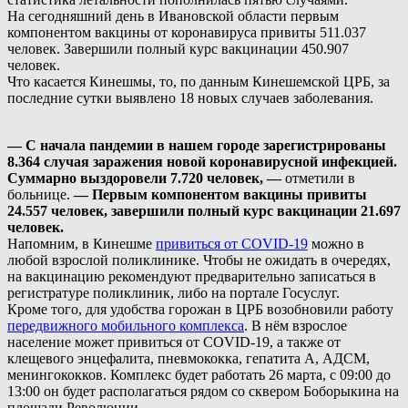
На сегодняшний день в Ивановской области первым
компонентом вакцины от коронавируса привиты 511.037
человек. Завершили полный курс вакцинации 450.907
человек.
Что касается Кинешмы, то, по данным Кинешемской ЦРБ, за
последние сутки выявлено 18 новых случаев заболевания.
— С начала пандемии в нашем городе зарегистрированы
8.364 случая заражения новой коронавирусной инфекцией.
Суммарно выздоровели 7.720 человек, —
отметили в
больнице.
— Первым компонентом вакцины привиты
24.557 человек, завершили полный курс вакцинации 21.697
человек.
Напомним, в Кинешме
привиться от COVID-19
можно в
любой взрослой поликлинике. Чтобы не ожидать в очередях,
на вакцинацию рекомендуют предварительно записаться в
регистратуре поликлиник, либо на портале Госуслуг.
Кроме того, для удобства горожан в ЦРБ возобновили работу
передвижного мобильного комплекса
. В нём взрослое
население может привиться от COVID-19, а также от
клещевого энцефалита, пневмококка, гепатита А, АДСМ,
менингококков. Комплекс будет работать 26 марта, с 09:00 до
13:00 он будет располагаться рядом со сквером Боборыкина на
площади Революции.