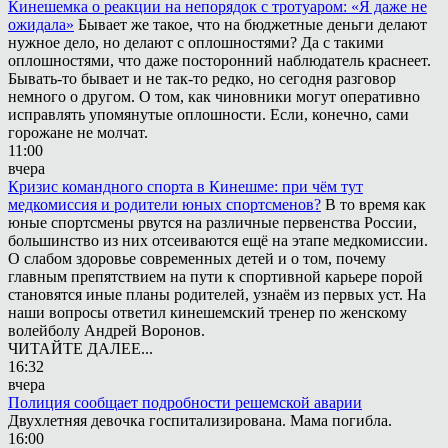
Кинешемка о реакции на непорядок с тротуаром: «Я даже не
ожидала»
Бывает же такое, что на бюджетные деньги делают
нужное дело, но делают с оплошностями? Да с такими
оплошностями, что даже посторонний наблюдатель краснеет.
Бывать-то бывает и не так-то редко, но сегодня разговор
немного о другом. О том, как чиновники могут оперативно
исправлять упомянутые оплошности. Если, конечно, сами
горожане не молчат.
11:00
вчера
Кризис командного спорта в Кинешме: при чём тут
медкомиссия и родители юных спортсменов?
В то время как
юные спортсмены рвутся на различные первенства России,
большинство из них отсеиваются ещё на этапе медкомиссии.
О слабом здоровье современных детей и о том, почему
главным препятствием на пути к спортивной карьере порой
становятся иные планы родителей, узнаём из первых уст. На
наши вопросы ответил кинешемский тренер по женскому
волейболу Андрей Воронов.
ЧИТАЙТЕ ДАЛЕЕ...
16:32
вчера
Полиция сообщает подробности решемской аварии
Двухлетняя девочка госпитализирована. Мама погибла.
16:00