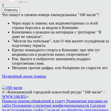
1
Ответить
Что пишут в свежем номере еженедельника "168 часов"?
Через жару и ливень: как водномоторники со всей
страны боролись за медали в Кинешме.
Кинешемка о реакции на непорядок с тротуаром: "Я
даже не ожидала".
"Мозгов бы побольше", или О чём жалеет осуждённая за
подготовку теракта.
Кризис командного спорта в Кинешме: при чём тут
медкомиссия и родители юных спортсменов?
Рок, брызги и нейросети: кинешемец подарил
спортсменам гимн.
Механик против цифры, или Разорение по старости лет.
Подробный анонс номера
© «Кинешемский городской новостной ресурс "168 часов" -
WWW.168.RU
»
Правила приема объявлений в газету
Размещение рекламы на
сайте
Положение о политике конфиденциальности
Согласие
на использование cookie
Согласие на обработку персональных