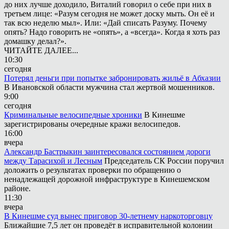
до них лучше доходило, Виталий говорил о себе при них в
третьем лице: «Разум сегодня не может доску мыть. Он её и
так всю неделю мыл». Или: «Дай списать Разуму. Почему
опять? Надо говорить не «опять», а «всегда». Когда я хоть раз
домашку делал?».
ЧИТАЙТЕ ДАЛЕЕ...
10:30
сегодня
Потерял деньги при попытке забронировать жильё в Абхазии
В Ивановской области мужчина стал жертвой мошенников.
9:00
сегодня
Криминальные велосипедные хроники
В Кинешме
зарегистрированы очередные кражи велосипедов.
16:00
вчера
Александр Бастрыкин заинтересовался состоянием дороги
между Тарасихой и Лесным
Председатель СК России поручил
доложить о результатах проверки по обращению о
ненадлежащей дорожной инфраструктуре в Кинешемском
районе.
11:30
вчера
В Кинешме суд вынес приговор 30-летнему наркоторговцу
Ближайшие 7,5 лет он проведёт в исправительной колонии