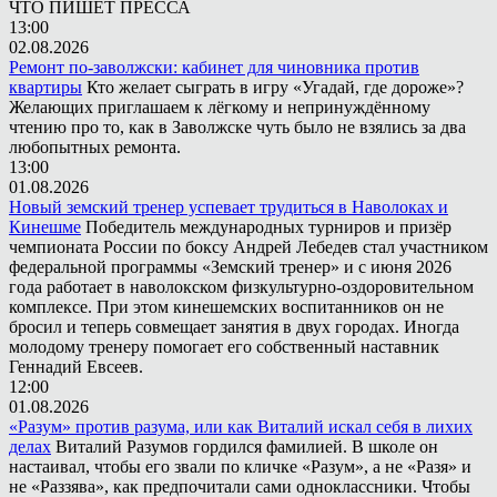
ЧТО ПИШЕТ ПРЕССА
13:00
02.08.2026
Ремонт по-заволжски: кабинет для чиновника против
квартиры
Кто желает сыграть в игру «Угадай, где дороже»?
Желающих приглашаем к лёгкому и непринуждённому
чтению про то, как в Заволжске чуть было не взялись за два
любопытных ремонта.
13:00
01.08.2026
Новый земский тренер успевает трудиться в Наволоках и
Кинешме
Победитель международных турниров и призёр
чемпионата России по боксу Андрей Лебедев стал участником
федеральной программы «Земский тренер» и с июня 2026
года работает в наволокском физкультурно-оздоровительном
комплексе. При этом кинешемских воспитанников он не
бросил и теперь совмещает занятия в двух городах. Иногда
молодому тренеру помогает его собственный наставник
Геннадий Евсеев.
12:00
01.08.2026
«Разум» против разума, или как Виталий искал себя в лихих
делах
Виталий Разумов гордился фамилией. В школе он
настаивал, чтобы его звали по кличке «Разум», а не «Разя» и
не «Раззява», как предпочитали сами одноклассники. Чтобы