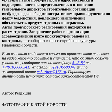
«В связи с этим прокуратурой в адрес заказчика и
подрядчика внесены представления, в отношении
генерального директора строительной организации
возбуждено дело об административном правонарушении по
факту бездействия, повлекшего неисполнение
обязательств, предусмотренных контрактом.
Акты прокурорского реагирования находятся на
рассмотрении. Завершение работ в организации
здравоохранения взято прокуратурой района на
контроль»
, — сообщают в пресс-службе прокуратуры
Ивановской области.
Если вы стали свидетелем какого-то происшествия или сняли
на видео какое-то событие и считаете, что об этом должны
узнать все, сообщите нам по телефону:
5-45-84
или
+7(910)6680341
, WhatsApp
+7(910)6680341
или по
электронной почте
m.kozirev@168.ru
. Гарантируем
анонимность источника согласно законодательству РФ.
Автор: Редакция
ФОТОГРАФИИ К ЭТОЙ НОВОСТИ