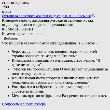
строгого режима.
7:00
вчера
Оставила электросамокат в подъезде и лишилась его
В
Кинешме зарегистрирована очередная сезонная кража
индивидуального средства передвижения.
КОММЕНТАРИИ
Комментариев пока нет
Добавить
Что пишут в свежем номере еженедельника "168 часов"?
Через жару и ливень: как водномоторники со всей
страны боролись за медали в Кинешме.
Кинешемка о реакции на непорядок с тротуаром: "Я
даже не ожидала".
"Мозгов бы побольше", или О чём жалеет осуждённая за
подготовку теракта.
Кризис командного спорта в Кинешме: при чём тут
медкомиссия и родители юных спортсменов?
Рок, брызги и нейросети: кинешемец подарил
спортсменам гимн.
Механик против цифры, или Разорение по старости лет.
Подробный анонс номера