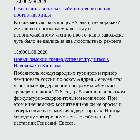
13:00
02.08.2026
Ремонт по-заволжски: кабинет для чиновника
против квартиры
Кто желает сыграть в игру «Угадай, где дороже»?
Желающих приглашаем к лёгкому и
непринуждённому чтению про то, как в Заволжске
чуть было не взялись за два любопытных ремонта.
13:00
01.08.2026
Новый земский тренер успевает трудиться в
Наволоках и Кинешме
Победитель международных турниров и призёр
чемпионата России по боксу Андрей Лебедев стал
участником федеральной программы «Земский
тренер» и с июня 2026 года работает в наволокском
физкультурно-оздоровительном комплексе. При
этом кинешемских воспитанников он не бросил и
теперь совмещает занятия в двух городах. Иногда
молодому тренеру помогает его собственный
наставник Геннадий Евсеев.