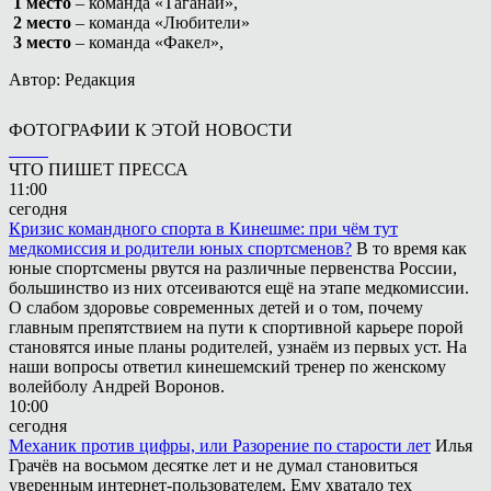
1 место
– команда «Таганай»,
2 место
– команда «Любители»
3 место
– команда «Факел»,
Автор: Редакция
ФОТОГРАФИИ К ЭТОЙ НОВОСТИ
ЧТО ПИШЕТ ПРЕССА
11:00
сегодня
Кризис командного спорта в Кинешме: при чём тут
медкомиссия и родители юных спортсменов?
В то время как
юные спортсмены рвутся на различные первенства России,
большинство из них отсеиваются ещё на этапе медкомиссии.
О слабом здоровье современных детей и о том, почему
главным препятствием на пути к спортивной карьере порой
становятся иные планы родителей, узнаём из первых уст. На
наши вопросы ответил кинешемский тренер по женскому
волейболу Андрей Воронов.
10:00
сегодня
Механик против цифры, или Разорение по старости лет
Илья
Грачёв на восьмом десятке лет и не думал становиться
уверенным интернет-пользователем. Ему хватало тех