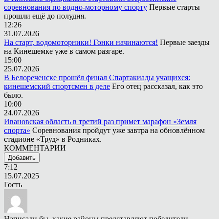
соревнования по водно-моторному спорту
Первые старты
прошли ещё до полудня.
12:26
31.07.2026
На старт, водомоторники! Гонки начинаются!
Первые заезды
на Кинешемке уже в самом разгаре.
15:00
25.07.2026
В Белореченске прошёл финал Спартакиады учащихся:
кинешемский спортсмен в деле
Его отец рассказал, как это
было.
10:00
24.07.2026
Ивановская область в третий раз примет марафон «Земля
спорта»
Соревнования пройдут уже завтра на обновлённом
стадионе «Труд» в Родниках.
КОММЕНТАРИИ
Добавить
7:12
15.07.2025
Гость
Написали бы, какие районы представляют победители.