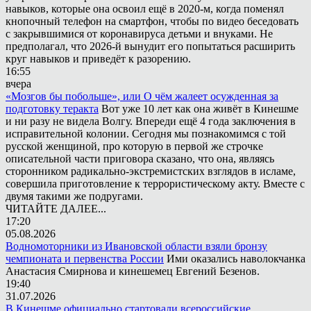
навыков, которые она освоил ещё в 2020-м, когда поменял
кнопочный телефон на смартфон, чтобы по видео беседовать
с закрывшимися от коронавируса детьми и внуками. Не
предполагал, что 2026-й вынудит его попытаться расширить
круг навыков и приведёт к разорению.
16:55
вчера
«Мозгов бы побольше», или О чём жалеет осужденная за
подготовку теракта
Вот уже 10 лет как она живёт в Кинешме
и ни разу не видела Волгу. Впереди ещё 4 года заключения в
исправительной колонии. Сегодня мы познакомимся с той
русской женщиной, про которую в первой же строчке
описательной части приговора сказано, что она, являясь
сторонником радикально-экстремистских взглядов в исламе,
совершила приготовление к террористическому акту. Вместе с
двумя такими же подругами.
ЧИТАЙТЕ ДАЛЕЕ...
17:20
05.08.2026
Водномоторники из Ивановской области взяли бронзу
чемпионата и первенства России
Ими оказались наволокчанка
Анастасия Смирнова и кинешемец Евгений Безенов.
19:40
31.07.2026
В Кинешме официально стартовали всероссийские