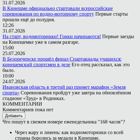
31.07.2026
В Кинешме официально стартовали всероссийские
соревнования по водно-моторному спорту
Первые старты
прошли ещё до полудня.
12:26
31.07.2026
На старт, водомоторники! Гонки начинаются!
Первые заезды
на Кинешемке уже в самом разгаре.
15:00
25.07.2026
В Белореченске прошёл финал Спартакиады учащихся:
кинешемский спортсмен в деле
Его отец рассказал, как это
было.
10:00
24.07.2026
Ивановская область в третий раз примет марафон «Земля
спорта»
Соревнования пройдут уже завтра на обновлённом
стадионе «Труд» в Родниках.
КОММЕНТАРИИ
Комментариев пока нет
Добавить
Что пишут в свежем номере еженедельника "168 часов"?
Через жару и ливень: как водномоторники со всей
страны боролись за медали в Кинешме.