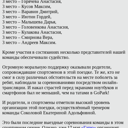
3 место – Горячева Анастасия,
3 место – Кусов Максим,
3 место – Варавин Дмитрий,
3 место – Иютин Гордей,
3 место – Малышева Дарья,
3 место – Головенкова Анастасия,
3 место – Кулакова Анастасия,
3 место – Смирнова Вера,
3 место – Андреев Максим.
Кроме участия в состязаниях несколько представителей нашей
команды обеспечивали судейство.
Огромную моральную поддержку оказывали родители,
сопровождавшие спортсменов в этой поездке. Те же, кто не
смог в силу различных обстоятельств на месте поболеть за
ребят, наблюдали за соревнованиями посредством онлайн-
трансляции. И накал страстей перед экранами ноутбуков и
смартфонов был не меньший, чем на татами в GoPark!
И родители, и спортсмены отметили высокий уровень
организации этой поездки, осуществлённый тренером
команды Соколовой Екатериной Адольфовной.
Это были последние выездные соревнования команды в этом
спортивном сезоне. Однако, уже 17 мая
«Гарю»
организует