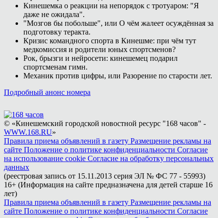
Кинешемка о реакции на непорядок с тротуаром: "Я
даже не ожидала".
"Мозгов бы побольше", или О чём жалеет осуждённая за
подготовку теракта.
Кризис командного спорта в Кинешме: при чём тут
медкомиссия и родители юных спортсменов?
Рок, брызги и нейросети: кинешемец подарил
спортсменам гимн.
Механик против цифры, или Разорение по старости лет.
Подробный анонс номера
© «Кинешемский городской новостной ресурс "168 часов" -
WWW.168.RU
»
Правила приема объявлений в газету
Размещение рекламы на
сайте
Положение о политике конфиденциальности
Согласие
на использование cookie
Согласие на обработку персональных
данных
(реестровая запись от 15.11.2013 серия ЭЛ № ФС 77 - 55993)
16+ (Информация на сайте предназначена для детей старше 16
лет)
Правила приема объявлений в газету
Размещение рекламы на
сайте
Положение о политике конфиденциальности
Согласие