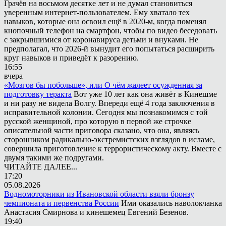
Грачёв на восьмом десятке лет и не думал становиться
уверенным интернет-пользователем. Ему хватало тех
навыков, которые она освоил ещё в 2020-м, когда поменял
кнопочный телефон на смартфон, чтобы по видео беседовать
с закрывшимися от коронавируса детьми и внуками. Не
предполагал, что 2026-й вынудит его попытаться расширить
круг навыков и приведёт к разорению.
16:55
вчера
«Мозгов бы побольше», или О чём жалеет осужденная за
подготовку теракта
Вот уже 10 лет как она живёт в Кинешме
и ни разу не видела Волгу. Впереди ещё 4 года заключения в
исправительной колонии. Сегодня мы познакомимся с той
русской женщиной, про которую в первой же строчке
описательной части приговора сказано, что она, являясь
сторонником радикально-экстремистских взглядов в исламе,
совершила приготовление к террористическому акту. Вместе с
двумя такими же подругами.
ЧИТАЙТЕ ДАЛЕЕ...
17:20
05.08.2026
Водномоторники из Ивановской области взяли бронзу
чемпионата и первенства России
Ими оказались наволокчанка
Анастасия Смирнова и кинешемец Евгений Безенов.
19:40