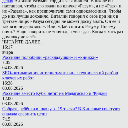
делах
Виталий Разумов гордился фамилией. В школе он
настаивал, чтобы его звали по кличке «Разум», а не «Разя» и
не «Раззява», как предпочитали сами одноклассники. Чтобы
до них лучше доходило, Виталий говорил о себе при них в
третьем лице: «Разум сегодня не может доску мыть. Он её и
так всю неделю мыл». Или: «Дай списать Разуму. Почему
опять? Надо говорить не «опять», а «всегда». Когда я хоть раз
домашку делал?».
ЧИТАЙТЕ ДАЛЕЕ...
16:17
вчера
Россияне полюбили «раскладушки» и «книжки»
7:05
04.08.2026
SEO-оптимизация интернет-магазина: технический разбор
ключевых работ
16:38
03.08.2026
Россияне вместо Кубы летят на Мадагаскар и Фиджи
12:00
03.08.2026
Собрать ребёнка в школу за 19 тысяч? В Кинешме советуют
сначала сравнить цены
7:15
03.08.2026