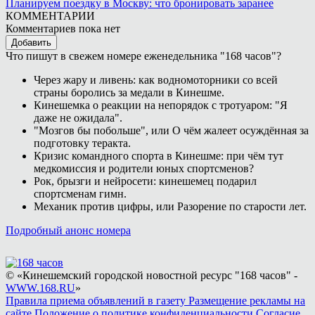
Планируем поездку в Москву: что бронировать заранее
КОММЕНТАРИИ
Комментариев пока нет
Добавить
Что пишут в свежем номере еженедельника "168 часов"?
Через жару и ливень: как водномоторники со всей
страны боролись за медали в Кинешме.
Кинешемка о реакции на непорядок с тротуаром: "Я
даже не ожидала".
"Мозгов бы побольше", или О чём жалеет осуждённая за
подготовку теракта.
Кризис командного спорта в Кинешме: при чём тут
медкомиссия и родители юных спортсменов?
Рок, брызги и нейросети: кинешемец подарил
спортсменам гимн.
Механик против цифры, или Разорение по старости лет.
Подробный анонс номера
© «Кинешемский городской новостной ресурс "168 часов" -
WWW.168.RU
»
Правила приема объявлений в газету
Размещение рекламы на
сайте
Положение о политике конфиденциальности
Согласие