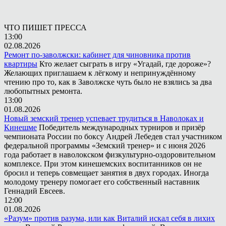
ЧТО ПИШЕТ ПРЕССА
13:00
02.08.2026
Ремонт по-заволжски: кабинет для чиновника против
квартиры
Кто желает сыграть в игру «Угадай, где дороже»?
Желающих приглашаем к лёгкому и непринуждённому
чтению про то, как в Заволжске чуть было не взялись за два
любопытных ремонта.
13:00
01.08.2026
Новый земский тренер успевает трудиться в Наволоках и
Кинешме
Победитель международных турниров и призёр
чемпионата России по боксу Андрей Лебедев стал участником
федеральной программы «Земский тренер» и с июня 2026
года работает в наволокском физкультурно-оздоровительном
комплексе. При этом кинешемских воспитанников он не
бросил и теперь совмещает занятия в двух городах. Иногда
молодому тренеру помогает его собственный наставник
Геннадий Евсеев.
12:00
01.08.2026
«Разум» против разума, или как Виталий искал себя в лихих