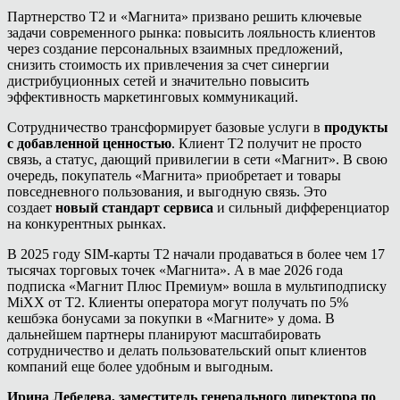
Партнерство Т2 и «Магнита» призвано решить ключевые
задачи современного рынка: повысить лояльность клиентов
через создание персональных взаимных предложений,
снизить стоимость их привлечения за счет синергии
дистрибуционных сетей и значительно повысить
эффективность маркетинговых коммуникаций.
Сотрудничество трансформирует базовые услуги в
продукты
с добавленной ценностью
. Клиент Т2 получит не просто
связь, а статус, дающий привилегии в сети «Магнит». В свою
очередь, покупатель «Магнита» приобретает и товары
повседневного пользования, и выгодную связь. Это
создает
новый стандарт сервиса
и сильный дифференциатор
на конкурентных рынках.
В 2025 году SIM-карты Т2 начали продаваться в более чем 17
тысячах торговых точек «Магнита». А в мае 2026 года
подписка «Магнит Плюс Премиум» вошла в мультиподписку
MiXX от Т2. Клиенты оператора могут получать по 5%
кешбэка бонусами за покупки в «Магните» у дома. В
дальнейшем партнеры планируют масштабировать
сотрудничество и делать пользовательский опыт клиентов
компаний еще более удобным и выгодным.
Ирина Лебедева, заместитель генерального директора по