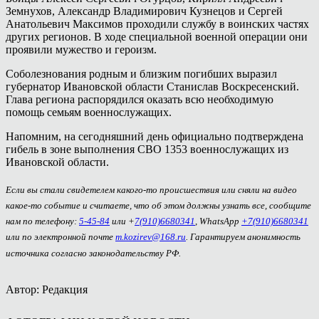
Земнухов, Александр Владимирович Кузнецов и Сергей
Анатольевич Максимов проходили службу в воинских частях
других регионов. В ходе специальной военной операции они
проявили мужество и героизм.
Соболезнования родным и близким погибших выразил
губернатор Ивановской области Станислав Воскресенский.
Глава региона распорядился оказать всю необходимую
помощь семьям военнослужащих.
Напомним, на сегодняшний день официально подтверждена
гибель в зоне выполнения СВО 1353 военнослужащих из
Ивановской области.
Если вы стали свидетелем какого-то происшествия или сняли на видео
какое-то событие и считаете, что об этом должны узнать все, сообщите
нам по телефону:
5-45-84
или +
7(910)6680341
, WhatsApp
+7(910)6680341
или по электронной почте
m.kozirev@168.ru
. Гарантируем анонимность
источника согласно законодательству РФ.
Автор: Редакция