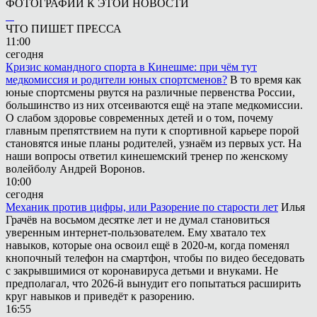
ФОТОГРАФИИ К ЭТОЙ НОВОСТИ
ЧТО ПИШЕТ ПРЕССА
11:00
сегодня
Кризис командного спорта в Кинешме: при чём тут
медкомиссия и родители юных спортсменов?
В то время как
юные спортсмены рвутся на различные первенства России,
большинство из них отсеиваются ещё на этапе медкомиссии.
О слабом здоровье современных детей и о том, почему
главным препятствием на пути к спортивной карьере порой
становятся иные планы родителей, узнаём из первых уст. На
наши вопросы ответил кинешемский тренер по женскому
волейболу Андрей Воронов.
10:00
сегодня
Механик против цифры, или Разорение по старости лет
Илья
Грачёв на восьмом десятке лет и не думал становиться
уверенным интернет-пользователем. Ему хватало тех
навыков, которые она освоил ещё в 2020-м, когда поменял
кнопочный телефон на смартфон, чтобы по видео беседовать
с закрывшимися от коронавируса детьми и внуками. Не
предполагал, что 2026-й вынудит его попытаться расширить
круг навыков и приведёт к разорению.
16:55