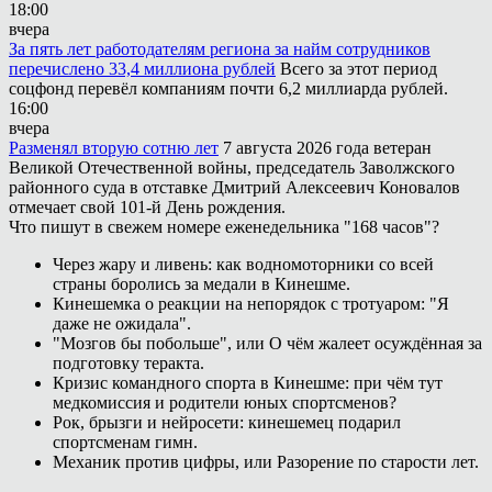
18:00
вчера
За пять лет работодателям региона за найм сотрудников
перечислено 33,4 миллиона рублей
Всего за этот период
соцфонд перевёл компаниям почти 6,2 миллиарда рублей.
16:00
вчера
Разменял вторую сотню лет
7 августа 2026 года ветеран
Великой Отечественной войны, председатель Заволжского
районного суда в отставке Дмитрий Алексеевич Коновалов
отмечает свой 101-й День рождения.
Что пишут в свежем номере еженедельника "168 часов"?
Через жару и ливень: как водномоторники со всей
страны боролись за медали в Кинешме.
Кинешемка о реакции на непорядок с тротуаром: "Я
даже не ожидала".
"Мозгов бы побольше", или О чём жалеет осуждённая за
подготовку теракта.
Кризис командного спорта в Кинешме: при чём тут
медкомиссия и родители юных спортсменов?
Рок, брызги и нейросети: кинешемец подарил
спортсменам гимн.
Механик против цифры, или Разорение по старости лет.