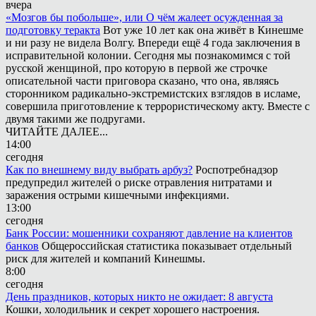
вчера
«Мозгов бы побольше», или О чём жалеет осужденная за
подготовку теракта
Вот уже 10 лет как она живёт в Кинешме
и ни разу не видела Волгу. Впереди ещё 4 года заключения в
исправительной колонии. Сегодня мы познакомимся с той
русской женщиной, про которую в первой же строчке
описательной части приговора сказано, что она, являясь
сторонником радикально-экстремистских взглядов в исламе,
совершила приготовление к террористическому акту. Вместе с
двумя такими же подругами.
ЧИТАЙТЕ ДАЛЕЕ...
14:00
сегодня
Как по внешнему виду выбрать арбуз?
Роспотребнадзор
предупредил жителей о риске отравления нитратами и
заражения острыми кишечными инфекциями.
13:00
сегодня
Банк России: мошенники сохраняют давление на клиентов
банков
Общероссийская статистика показывает отдельный
риск для жителей и компаний Кинешмы.
8:00
сегодня
День праздников, которых никто не ожидает: 8 августа
Кошки, холодильник и секрет хорошего настроения.