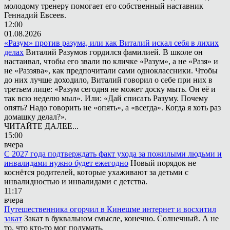
молодому тренеру помогает его собственный наставник
Геннадий Евсеев.
12:00
01.08.2026
«Разум» против разума, или как Виталий искал себя в лихих
делах
Виталий Разумов гордился фамилией. В школе он
настаивал, чтобы его звали по кличке «Разум», а не «Разя» и
не «Раззява», как предпочитали сами одноклассники. Чтобы
до них лучше доходило, Виталий говорил о себе при них в
третьем лице: «Разум сегодня не может доску мыть. Он её и
так всю неделю мыл». Или: «Дай списать Разуму. Почему
опять? Надо говорить не «опять», а «всегда». Когда я хоть раз
домашку делал?».
ЧИТАЙТЕ ДАЛЕЕ...
15:00
вчера
С 2027 года подтверждать факт ухода за пожилыми людьми и
инвалидами нужно будет ежегодно
Новый порядок не
коснётся родителей, которые ухаживают за детьми с
инвалидностью и инвалидами с детства.
11:17
вчера
Путешественника огорчил в Кинешме интернет и восхитил
закат
Закат в буквальном смысле, конечно. Солнечный. А не
то, что кто-то мог подумать.