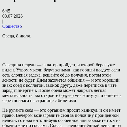
6:45
08.07.2026
|
Общество
Среда, 8 июля.
Середина недели — экватор пройден, и второй берег уже
виден. Утром мысли будут ясными, как горный воздух: если
есть сложная задача, решайте её до полудня, потом этой
ясности не будет. Днём захочется общения — и это хороший
знак: обед с коллегой, звонок другу, даже переписка в чате
зарядит энергией. После обеда может накрыть лёгкая
мечтательность: вы откроете браузер «на минуту» и очнётесь
через полчаса на странице с билетами
Не ругайте себя — это организм просит каникул, и он имеет
право. Вечером вознаградите себя за половину пройденной
недели: готовьте что-нибудь особенное или закажите то, что
обычно «не по средам». Среда — недооценённый день, пора