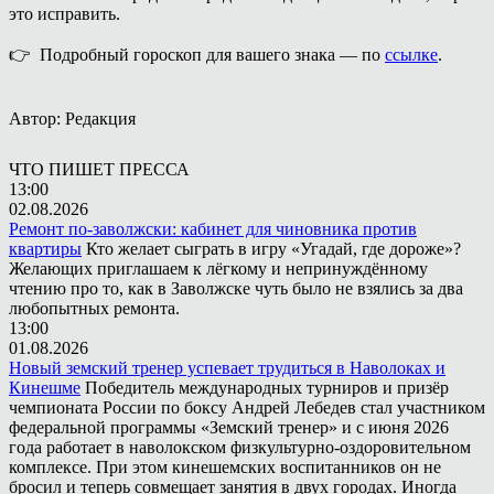
это исправить.
👉 Подробный гороскоп для вашего знака — по
ссылке
.
Автор: Редакция
ЧТО ПИШЕТ ПРЕССА
13:00
02.08.2026
Ремонт по-заволжски: кабинет для чиновника против
квартиры
Кто желает сыграть в игру «Угадай, где дороже»?
Желающих приглашаем к лёгкому и непринуждённому
чтению про то, как в Заволжске чуть было не взялись за два
любопытных ремонта.
13:00
01.08.2026
Новый земский тренер успевает трудиться в Наволоках и
Кинешме
Победитель международных турниров и призёр
чемпионата России по боксу Андрей Лебедев стал участником
федеральной программы «Земский тренер» и с июня 2026
года работает в наволокском физкультурно-оздоровительном
комплексе. При этом кинешемских воспитанников он не
бросил и теперь совмещает занятия в двух городах. Иногда