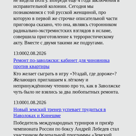
не видела Волгу. Впереди ещё 4 года заключения в
исправительной колонии. Сегодня мы
познакомимся с той русской женщиной, про
которую в первой же строчке описательной части
приговора сказано, что она, являясь сторонником
радикально-экстремистских взглядов в исламе,
совершила приготовление к террористическому
акту. Вместе с двумя такими же подругами.
13:00
02.08.2026
Ремонт по-заволжски: кабинет для чиновника
против квартиры
Кто желает сыграть в игру «Угадай, где дороже»?
Желающих приглашаем к лёгкому и
непринуждённому чтению про то, как в Заволжске
чуть было не взялись за два любопытных ремонта.
13:00
01.08.2026
Новый земский тренер успевает трудиться в
Наволоках и Кинешме
Победитель международных турниров и призёр
чемпионата России по боксу Андрей Лебедев стал
участником федеральной программы «Земский