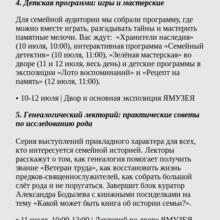
4. Детская программа: игры и мастерские
Для семейной аудитории мы собрали программу, где
можно вместе играть, разгадывать тайны и мастерить
памятные мелочи. Вас ждут: «Хранители наследия»
(10 июля, 10:00), интерактивная программа «Семейный
детектив» (10 июля, 11:00), «Зелёная мастерская» во
дворе (11 и 12 июля, весь день) и детские программы в
экспозиции «Лото воспоминаний» и «Рецепт на
память» (12 июля, 11:00).
• 10-12 июля | Двор и основная экспозиция ЯМУЗЕЯ
5. Генеалогический лекторий: практические советы
по исследованию рода
Серия выступлений прикладного характера для всех,
кто интересуется семейной историей. Лекторы
расскажут о том, как генеалогия помогает получить
звание «Ветеран труда», как восстановить жизнь
предков-священнослужителей, как собрать большой
слёт рода и не поругаться. Завершит блок куратор
Александра Бодылева с книжными посиделками на
тему «Какой может быть книга об истории семьи?».
• 11 июля, 10:00-13:00 | Лекторий во дворе ЯМУЗЕЯ