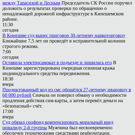
между Тарасихой и Лесным
Председатель СК России поручил
доложить о результатах проверки по обращению о
ненадлежащей дорожной инфраструктуре в Кинешемском
районе.
11:30
сегодня
В Кинешме суд вынес приговор 30-летнему наркоторговцу
Ближайшие 7,5 лет он проведёт в исправительной колонии
строгого режима.
7:00
сегодня
Оставила электросамокат в подъезде и лишилась его
В
Кинешме зарегистрирована очередная сезонная кража
индивидуального средства передвижения.
18:30
вчера
Продиктованный код из смс обошёлся 27-летнему ивановцу в
60 000 рублей
Сначала он поверил обману о необходимости
продления действия сим-карты, а затем перевёл деньги на
«безопасный» счёт.
17:00
вчера
Суд обязал соцфонд компенсировать моральный вред
инвалиду 2-й группы
Мужчина был несвоевременно
обеспечен техническими средствами реабилитации.