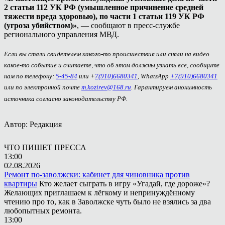
2 статьи 112 УК РФ (умышленное причинение средней
тяжести вреда здоровью), по части 1 статьи 119 УК РФ
(угроза убийством)»
, — сообщают в пресс-службе
регионального управления МВД.
Если вы стали свидетелем какого-то происшествия или сняли на видео
какое-то событие и считаете, что об этом должны узнать все, сообщите
нам по телефону:
5-45-84
или +
7(910)6680341
, WhatsApp
+7(910)6680341
или по электронной почте
m.kozirev@168.ru
. Гарантируем анонимность
источника согласно законодательству РФ.
Автор: Редакция
ЧТО ПИШЕТ ПРЕССА
13:00
02.08.2026
Ремонт по-заволжски: кабинет для чиновника против
квартиры
Кто желает сыграть в игру «Угадай, где дороже»?
Желающих приглашаем к лёгкому и непринуждённому
чтению про то, как в Заволжске чуть было не взялись за два
любопытных ремонта.
13:00