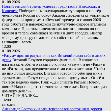
01.08.2026
Новый земский тренер успевает трудиться в Наволоках и
Кинешме
Победитель международных турниров и призёр
чемпионата России по боксу Андрей Лебедев стал участником
федеральной программы «Земский тренер» и с июня 2026
года работает в наволокском физкультурно-оздоровительном
комплексе. При этом кинешемских воспитанников он не
бросил и теперь совмещает занятия в двух городах. Иногда
молодому тренеру помогает его собственный наставник
Геннадий Евсеев.
12:00
01.08.2026
«Разум» против разума, или как Виталий искал себя в лихих
делах
Виталий Разумов гордился фамилией. В школе он
настаивал, чтобы его звали по кличке «Разум», а не «Разя» и
не «Раззява», как предпочитали сами одноклассники. Чтобы
до них лучше доходило, Виталий говорил о себе при них в
третьем лице: «Разум сегодня не может доску мыть. Он её и
так всю неделю мыл». Или: «Дай списать Разуму. Почему
опять? Надо говорить не «опять», а «всегда». Когда я хоть раз
домашку делал?».
ЧИТАЙТЕ ДАЛЕЕ...
16:00
сегодня
Александр Бастрыкин заинтересовался состоянием дороги