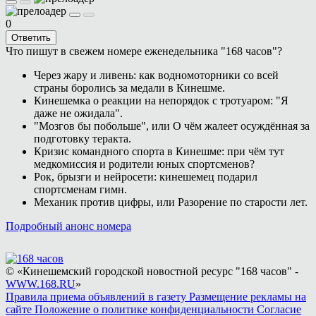
0
Ответить
Что пишут в свежем номере еженедельника "168 часов"?
Через жару и ливень: как водномоторники со всей
страны боролись за медали в Кинешме.
Кинешемка о реакции на непорядок с тротуаром: "Я
даже не ожидала".
"Мозгов бы побольше", или О чём жалеет осуждённая за
подготовку теракта.
Кризис командного спорта в Кинешме: при чём тут
медкомиссия и родители юных спортсменов?
Рок, брызги и нейросети: кинешемец подарил
спортсменам гимн.
Механик против цифры, или Разорение по старости лет.
Подробный анонс номера
© «Кинешемский городской новостной ресурс "168 часов" -
WWW.168.RU
»
Правила приема объявлений в газету
Размещение рекламы на
сайте
Положение о политике конфиденциальности
Согласие