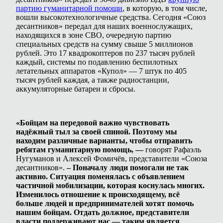
партию гуманитарной помощи
, в которую, в том числе,
вошли высокотехнологичные средства. Сегодня «Союз
десантников» передал для наших военнослужащих,
находящихся в зоне СВО, очередную партию
специальных средств на сумму свыше 5 миллионов
рублей. Это 17 квадрокоптеров по 237 тысяч рублей
каждый, системы по подавлению беспилотных
летательных аппаратов «Купол» — 7 штук по 405
тысяч рублей каждая, а также радиостанции,
аккумуляторные батареи и сбросы.
«Бойцам на передовой важно чувствовать
надёжный тыл за своей спиной. Поэтому мы
находим различные варианты, чтобы отправить
ребятам гуманитарную помощь, —
говорят Рафаэль
Нугуманов и Алексей Фомичёв, представители «Союза
десантников».
– Поначалу люди помогали не так
активно. Ситуация поменялась с объявлением
частичной мобилизации, которая коснулась многих.
Изменилось отношение к происходящему, всё
больше людей и предпринимателей хотят помочь
нашим бойцам. Отдать должное, представители
власти поддерживают нас — таким является