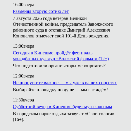
16:00
вчера
Разменял вторую сотню лет
7 августа 2026 года ветеран Великой
Отечественной войны, председатель Заволжского
районного суда в отставке Дмитрий Алексеевич
Коновалов отмечает свой 101-й День рождения.
13:00
вчера
Сегодня в Кинешме пройдёт фестиваль
молодёжных культур «Волжский формат» (12+)
Что подготовили организаторы мероприятия?
12:00
вчера
Не пропустите важное — мы уже в ваших соцсетях
Выбирайте площадку по душе — мы вас ждём!
11:30
вчера
Субботний вечер в Кинешме будет музыкальным
В городском парке отдыха зазвучат «Свои голоса»
(16+).