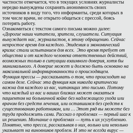
частности отмечается, что в текущих условиях журналисты
нередко вынуждены сохранять анонимность своих
источников в виду того, что информанты, среди которых в
том числе врачи, не открыто общаться с прессой, боясь
потерять работу.
Ознакомиться с текстом самого письма можно далее:
«Дорогие наши читатели, зрители, слушатели. Ситуация
вынуждает нас, журналистов, к этому обращению. Сейчас
непростое время для каждого. Эпидемия и экономический
кризис стали испытанием для всех. Это время требует от
общества и от каждого человека ответственных действий,
возможных только в ситуации взаимного доверия, хотя бы
минимального. А доверие может и должно быть основано на
максимальной информированности о происходящем.
Функция прессы — рассказывать о том, что происходит на
самом деле. Сейчас эта функция как никогда критически
важна для каждого из вас, читающих это письмо. Потому
что каждый из вас и ваших близких может оказаться
пациентом на больничной койке без надлежащего ухода или
врачом без средств лечения, или оставшимся без средств к
существованию работником, или … Этот ряд вы можете без
труда продолжить сами. Рассказ о проблемах — первый шаг к
их решению. Молчание о проблемах — путь к их усугублению.
Понятно, что пресса, рассказывая о них, вольно или невольно
указывает на виновников проблем. И это не всегда вирус —