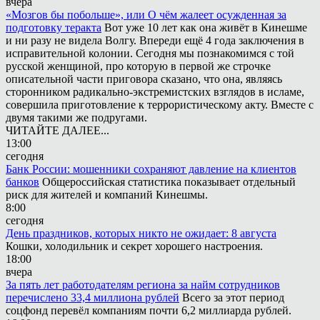
вчера
«Мозгов бы побольше», или О чём жалеет осужденная за
подготовку теракта
Вот уже 10 лет как она живёт в Кинешме
и ни разу не видела Волгу. Впереди ещё 4 года заключения в
исправительной колонии. Сегодня мы познакомимся с той
русской женщиной, про которую в первой же строчке
описательной части приговора сказано, что она, являясь
сторонником радикально-экстремистских взглядов в исламе,
совершила приготовление к террористическому акту. Вместе с
двумя такими же подругами.
ЧИТАЙТЕ ДАЛЕЕ...
13:00
сегодня
Банк России: мошенники сохраняют давление на клиентов
банков
Общероссийская статистика показывает отдельный
риск для жителей и компаний Кинешмы.
8:00
сегодня
День праздников, которых никто не ожидает: 8 августа
Кошки, холодильник и секрет хорошего настроения.
18:00
вчера
За пять лет работодателям региона за найм сотрудников
перечислено 33,4 миллиона рублей
Всего за этот период
соцфонд перевёл компаниям почти 6,2 миллиарда рублей.