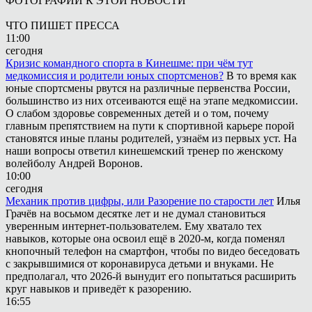
ФОТОГРАФИИ К ЭТОЙ НОВОСТИ
ЧТО ПИШЕТ ПРЕССА
11:00
сегодня
Кризис командного спорта в Кинешме: при чём тут
медкомиссия и родители юных спортсменов?
В то время как
юные спортсмены рвутся на различные первенства России,
большинство из них отсеиваются ещё на этапе медкомиссии.
О слабом здоровье современных детей и о том, почему
главным препятствием на пути к спортивной карьере порой
становятся иные планы родителей, узнаём из первых уст. На
наши вопросы ответил кинешемский тренер по женскому
волейболу Андрей Воронов.
10:00
сегодня
Механик против цифры, или Разорение по старости лет
Илья
Грачёв на восьмом десятке лет и не думал становиться
уверенным интернет-пользователем. Ему хватало тех
навыков, которые она освоил ещё в 2020-м, когда поменял
кнопочный телефон на смартфон, чтобы по видео беседовать
с закрывшимися от коронавируса детьми и внуками. Не
предполагал, что 2026-й вынудит его попытаться расширить
круг навыков и приведёт к разорению.
16:55