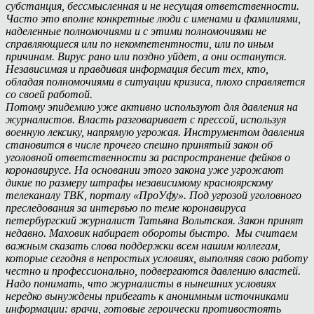
субстанция, бессмысленная и не несущая ответственности.
Часто это вполне конкретные люди с именами и фамилиями,
наделенные полномочиями и с этими полномочиями не
справляющиеся или по некомпетентности, или по иным
причинам. Вирус рано или поздно уйдет, а они останутся.
Независимая и правдивая информация бесит тех, кто,
обладая полномочиями в ситуации кризиса, плохо справляется
со своей работой.
Потому эпидемию уже активно используют для давления на
журналистов. Власть разговаривает с прессой, используя
военную лексику, напрямую угрожая. Инструментом давления
становится в числе прочего спешно принятый закон об
уголовной ответственности за распространение фейков о
коронавирусе. На основании этого закона уже угрожают
дикие по размеру штрафы независимому красноярскому
телеканалу ТВК, порталу «ПроУфу». Под угрозой уголовного
преследования за интервью по теме коронавируса
петербургский журналист Татьяна Вольтская. Закон принят
недавно. Маховик набирает обороты быстро. Мы считаем
важным сказать слова поддержки всем нашим коллегам,
которые сегодня в непростых условиях, выполняя свою работу
честно и профессионально, подвергаются давлению властей.
Надо понимать, что журналисты в нынешних условиях
нередко вынуждены прибегать к анонимным источниками
информации: врачи, готовые героически противостоять