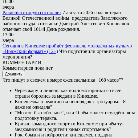
16:00
вчера
Разменял вторую сотню лет
7 августа 2026 года ветеран
Великой Отечественной войны, председатель Заволжского
районного суда в отставке Дмитрий Алексеевич Коновалов
отмечает свой 101-й День рождения.
13:00
вчера
Сегодня в Кинешме пройдёт фестиваль молодёжных культур
«Волжский формат» (12+)
Что подготовили организаторы
мероприятия?
КОММЕНТАРИИ
Комментариев пока нет
Добавить
Что пишут в свежем номере еженедельника "168 часов"?
Через жару и ливень: как водномоторники со всей
страны боролись за медали в Кинешме.
Кинешемка о реакции на непорядок с тротуаром: "Я
даже не ожидала".
"Мозгов бы побольше", или О чём жалеет осуждённая за
подготовку теракта.
Кризис командного спорта в Кинешме: при чём тут
медкомиссия и родители юных спортсменов?
Рок, брызги и нейросети: кинешемец подарил