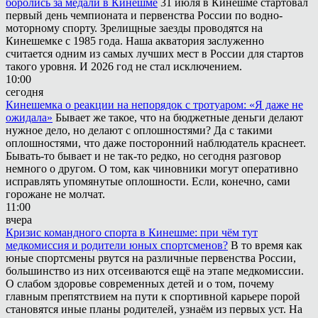
боролись за медали в Кинешме
31 июля в Кинешме стартовал
первый день чемпионата и первенства России по водно-
моторному спорту. Зрелищные заезды проводятся на
Кинешемке с 1985 года. Наша акватория заслуженно
считается одним из самых лучших мест в России для стартов
такого уровня. И 2026 год не стал исключением.
10:00
сегодня
Кинешемка о реакции на непорядок с тротуаром: «Я даже не
ожидала»
Бывает же такое, что на бюджетные деньги делают
нужное дело, но делают с оплошностями? Да с такими
оплошностями, что даже посторонний наблюдатель краснеет.
Бывать-то бывает и не так-то редко, но сегодня разговор
немного о другом. О том, как чиновники могут оперативно
исправлять упомянутые оплошности. Если, конечно, сами
горожане не молчат.
11:00
вчера
Кризис командного спорта в Кинешме: при чём тут
медкомиссия и родители юных спортсменов?
В то время как
юные спортсмены рвутся на различные первенства России,
большинство из них отсеиваются ещё на этапе медкомиссии.
О слабом здоровье современных детей и о том, почему
главным препятствием на пути к спортивной карьере порой
становятся иные планы родителей, узнаём из первых уст. На