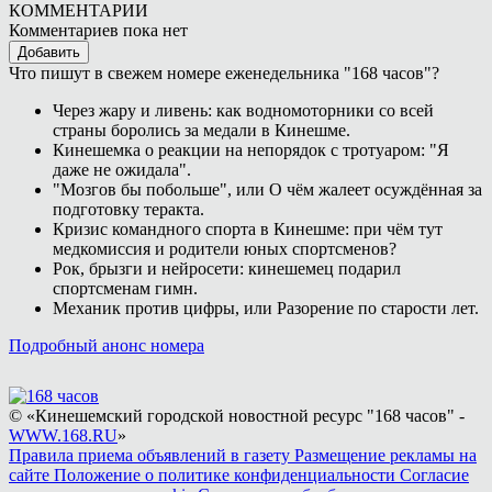
КОММЕНТАРИИ
Комментариев пока нет
Добавить
Что пишут в свежем номере еженедельника "168 часов"?
Через жару и ливень: как водномоторники со всей
страны боролись за медали в Кинешме.
Кинешемка о реакции на непорядок с тротуаром: "Я
даже не ожидала".
"Мозгов бы побольше", или О чём жалеет осуждённая за
подготовку теракта.
Кризис командного спорта в Кинешме: при чём тут
медкомиссия и родители юных спортсменов?
Рок, брызги и нейросети: кинешемец подарил
спортсменам гимн.
Механик против цифры, или Разорение по старости лет.
Подробный анонс номера
© «Кинешемский городской новостной ресурс "168 часов" -
WWW.168.RU
»
Правила приема объявлений в газету
Размещение рекламы на
сайте
Положение о политике конфиденциальности
Согласие