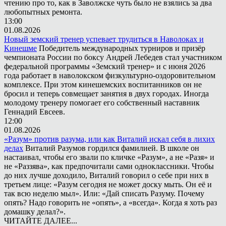
чтению про то, как в Заволжске чуть было не взялись за два
любопытных ремонта.
13:00
01.08.2026
Новый земский тренер успевает трудиться в Наволоках и
Кинешме
Победитель международных турниров и призёр
чемпионата России по боксу Андрей Лебедев стал участником
федеральной программы «Земский тренер» и с июня 2026
года работает в наволокском физкультурно-оздоровительном
комплексе. При этом кинешемских воспитанников он не
бросил и теперь совмещает занятия в двух городах. Иногда
молодому тренеру помогает его собственный наставник
Геннадий Евсеев.
12:00
01.08.2026
«Разум» против разума, или как Виталий искал себя в лихих
делах
Виталий Разумов гордился фамилией. В школе он
настаивал, чтобы его звали по кличке «Разум», а не «Разя» и
не «Раззява», как предпочитали сами одноклассники. Чтобы
до них лучше доходило, Виталий говорил о себе при них в
третьем лице: «Разум сегодня не может доску мыть. Он её и
так всю неделю мыл». Или: «Дай списать Разуму. Почему
опять? Надо говорить не «опять», а «всегда». Когда я хоть раз
домашку делал?».
ЧИТАЙТЕ ДАЛЕЕ...