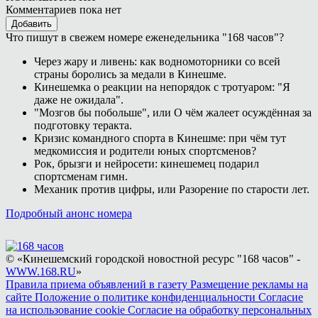
Комментариев пока нет
Добавить
Что пишут в свежем номере еженедельника "168 часов"?
Через жару и ливень: как водномоторники со всей
страны боролись за медали в Кинешме.
Кинешемка о реакции на непорядок с тротуаром: "Я
даже не ожидала".
"Мозгов бы побольше", или О чём жалеет осуждённая за
подготовку теракта.
Кризис командного спорта в Кинешме: при чём тут
медкомиссия и родители юных спортсменов?
Рок, брызги и нейросети: кинешемец подарил
спортсменам гимн.
Механик против цифры, или Разорение по старости лет.
Подробный анонс номера
© «Кинешемский городской новостной ресурс "168 часов" -
WWW.168.RU
»
Правила приема объявлений в газету
Размещение рекламы на
сайте
Положение о политике конфиденциальности
Согласие
на использование cookie
Согласие на обработку персональных