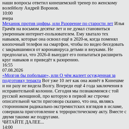
наши вопросы ответил кинешемский тренер по женскому
волейболу Андрей Воронов.
10:00
вчера
Механик против цифры, или Разорение по старости лет
Илья
Грачёв на восьмом десятке лет и не думал становиться
уверенным интернет-пользователем. Ему хватало тех
навыков, которые она освоил ещё в 2020-м, когда поменял
кнопочный телефон на смартфон, чтобы по видео беседовать
с закрывшимися от коронавируса детьми и внуками. Не
предполагал, что 2026-й вынудит его попытаться расширить
круг навыков и приведёт к разорению.
16:55
07.08.2026
«Мозгов бы побольше», или О чём жалеет осужденная за
подготовку теракта
Вот уже 10 лет как она живёт в Кинешме
и ни разу не видела Волгу. Впереди ещё 4 года заключения в
исправительной колонии. Сегодня мы познакомимся с той
русской женщиной, про которую в первой же строчке
описательной части приговора сказано, что она, являясь
сторонником радикально-экстремистских взглядов в исламе,
совершила приготовление к террористическому акту. Вместе с
двумя такими же подругами.
ЧИТАЙТЕ ДАЛЕЕ...
14:00