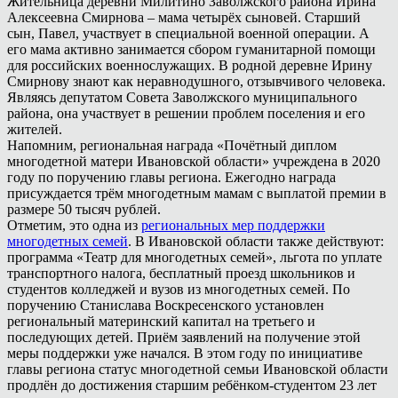
Жительница деревни Милитино Заволжского района Ирина
Алексеевна Смирнова – мама четырёх сыновей. Старший
сын, Павел, участвует в специальной военной операции. А
его мама активно занимается сбором гуманитарной помощи
для российских военнослужащих. В родной деревне Ирину
Смирнову знают как неравнодушного, отзывчивого человека.
Являясь депутатом Совета Заволжского муниципального
района, она участвует в решении проблем поселения и его
жителей.
Напомним, региональная награда «Почётный диплом
многодетной матери Ивановской области» учреждена в 2020
году по поручению главы региона. Ежегодно награда
присуждается трём многодетным мамам с выплатой премии в
размере 50 тысяч рублей.
Отметим, это одна из
региональных мер поддержки
многодетных семей
. В Ивановской области также действуют:
программа «Театр для многодетных семей», льгота по уплате
транспортного налога, бесплатный проезд школьников и
студентов колледжей и вузов из многодетных семей. По
поручению Станислава Воскресенского установлен
региональный материнский капитал на третьего и
последующих детей. Приём заявлений на получение этой
меры поддержки уже начался. В этом году по инициативе
главы региона статус многодетной семьи Ивановской области
продлён до достижения старшим ребёнком-студентом 23 лет