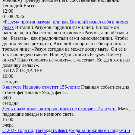
молодому тренеру помогает его собственный наставник
Геннадий Евсеев.
12:00
01.08.2026
«Разум» против разума, или как Виталий искал себя в лихих
делах
Виталий Разумов гордился фамилией. В школе он
настаивал, чтобы его звали по кличке «Разум», а не «Разя» и
не «Раззява», как предпочитали сами одноклассники. Чтобы
до них лучше доходило, Виталий говорил о себе при них в
третьем лице: «Разум сегодня не может доску мыть. Он её и
так всю неделю мыл». Или: «Дай списать Разуму. Почему
опять? Надо говорить не «опять», а «всегда». Когда я хоть раз
домашку делал?».
ЧИТАЙТЕ ДАЛЕЕ...
10:00
сегодня
8 августа Иваново отметит 155-летие
Главным событием дня
станет фестиваль «Уводь фест».
8:00
сегодня
День праздников, которых никто не ожидает: 7 августа
Маяк,
падающие звёзды и немного света.
15:00
вчера
С 2027 года подтверждать факт ухода за пожилыми людьми и