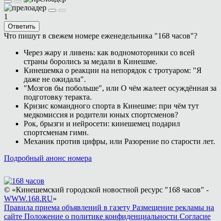
1
Ответить
Что пишут в свежем номере еженедельника "168 часов"?
Через жару и ливень: как водномоторники со всей
страны боролись за медали в Кинешме.
Кинешемка о реакции на непорядок с тротуаром: "Я
даже не ожидала".
"Мозгов бы побольше", или О чём жалеет осуждённая за
подготовку теракта.
Кризис командного спорта в Кинешме: при чём тут
медкомиссия и родители юных спортсменов?
Рок, брызги и нейросети: кинешемец подарил
спортсменам гимн.
Механик против цифры, или Разорение по старости лет.
Подробный анонс номера
© «Кинешемский городской новостной ресурс "168 часов" -
WWW.168.RU
»
Правила приема объявлений в газету
Размещение рекламы на
сайте
Положение о политике конфиденциальности
Согласие