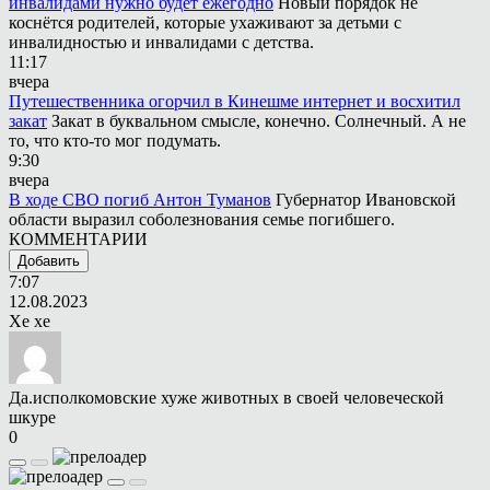
инвалидами нужно будет ежегодно
Новый порядок не
коснётся родителей, которые ухаживают за детьми с
инвалидностью и инвалидами с детства.
11:17
вчера
Путешественника огорчил в Кинешме интернет и восхитил
закат
Закат в буквальном смысле, конечно. Солнечный. А не
то, что кто-то мог подумать.
9:30
вчера
В ходе СВО погиб Антон Туманов
Губернатор Ивановской
области выразил соболезнования семье погибшего.
КОММЕНТАРИИ
Добавить
7:07
12.08.2023
Хе хе
Да.исполкомовские хуже животных в своей человеческой
шкуре
0