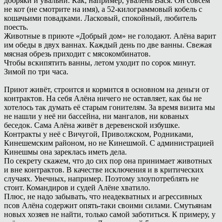
добряки и увальни. Как, например, увалень Вася. Он совсем
не кот (не смотрите на имя), а 52-килограммовый кобель с
кошачьими повадками. Ласковый, спокойный, любитель
поесть.
Животные в приюте «Добрый дом» не голодают. Алёна варит
им обеды в двух ваннах. Каждый день по две ванны. Свежая
мясная обрезь приходит с мясокомбинатов.
Чтобы вскипятить ванны, летом уходит по сорок минут.
Зимой по три часа.
Приют живёт, строится и кормится в основном на деньги от
контрактов. На себя Алёна ничего не оставляет, как бы не
хотелось так думать её старым гонителям. За время визита мы
не нашли у неё ни бассейна, ни мангалов, ни кованых
беседок. Сама Алёна живёт в деревенской избушке.
Контракты у неё с Вичугой, Приволжском, Родниками,
Кинешемским районом, но не Кинешмой. С администрацией
Кинешмы она зареклась иметь дела.
По секрету скажем, что до сих пор она принимает животных
и вне контрактов. В качестве исключения и в критических
случаях. Увечных, например. Поэтому злоупотреблять не
стоит. Командиров и судей Алёне хватило.
Плюс, не надо забывать, что неадекватных и агрессивных
псов Алёна содержит опять-таки своими силами. Смутьянам
новых хозяев не найти, только самой заботиться. К примеру, у