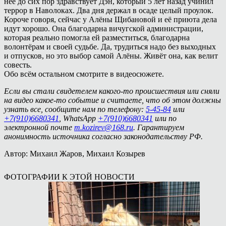
неё до сих пор здравствует Дэн, который 5 лет назад учинил
террор в Наволоках. Два дня держал в осаде целый проулок.
Короче говоря, сейчас у Алёны Щибановой и её приюта дела
идут хорошо. Она благодарна вичугской администрации,
которая реально помогла ей разместиться, благодарна
волонтёрам и своей судьбе. Да, трудиться надо без выходных
и отпусков, но это выбор самой Алёны. Живёт она, как велит
совесть.
Обо всём остальном смотрите в видеосюжете.
Если вы стали свидетелем какого-то происшествия или сняли
на видео какое-то событие и считаете, что об этом должны
узнать все, сообщите нам по телефону:
5-45-84
или
+7(910)6680341
, WhatsApp
+7(910)6680341
или по
электронной почте
m.kozirev@168.ru
. Гарантируем
анонимность источника согласно законодательству РФ.
Автор: Михаил Жаров, Михаил Козырев
ФОТОГРАФИИ К ЭТОЙ НОВОСТИ