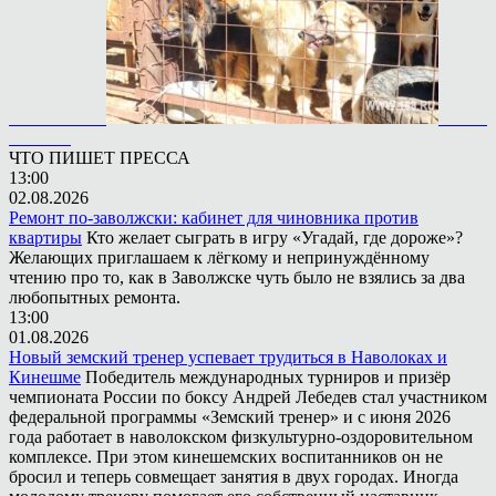
ЧТО ПИШЕТ ПРЕССА
13:00
02.08.2026
Ремонт по-заволжски: кабинет для чиновника против
квартиры
Кто желает сыграть в игру «Угадай, где дороже»?
Желающих приглашаем к лёгкому и непринуждённому
чтению про то, как в Заволжске чуть было не взялись за два
любопытных ремонта.
13:00
01.08.2026
Новый земский тренер успевает трудиться в Наволоках и
Кинешме
Победитель международных турниров и призёр
чемпионата России по боксу Андрей Лебедев стал участником
федеральной программы «Земский тренер» и с июня 2026
года работает в наволокском физкультурно-оздоровительном
комплексе. При этом кинешемских воспитанников он не
бросил и теперь совмещает занятия в двух городах. Иногда