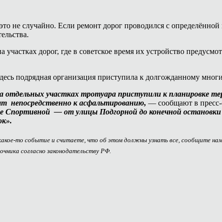
то не случайно. Если ремонт дорог проводился с определённой
ельства.
 участках дорог, где в советское время их устройство предусмо
Здесь подрядная организация приступила к долгожданному мног
а отдельных участках тротуара приступили к планировке те
ят непосредственно к асфальтированию,
— сообщают в пресс-
це Спортивной — от улицы Подгорной до конечной остановк
к».
 какое-то событие и считаете, что об этом должны узнать все, сообщите на
очника согласно законодательству РФ.