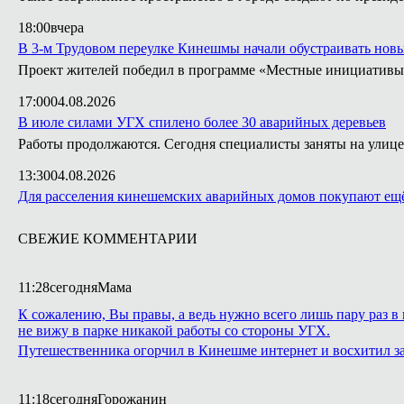
18:00
вчера
В 3-м Трудовом переулке Кинешмы начали обустраивать нов
Проект жителей победил в программе «Местные инициативы
17:00
04.08.2026
В июле силами УГХ спилено более 30 аварийных деревьев
Работы продолжаются. Сегодня специалисты заняты на улице
13:30
04.08.2026
Для расселения кинешемских аварийных домов покупают ещё
СВЕЖИЕ КОММЕНТАРИИ
11:28
сегодня
Мама
К сожалению, Вы правы, а ведь нужно всего лишь пару раз в 
не вижу в парке никакой работы со стороны УГХ.
Путешественника огорчил в Кинешме интернет и восхитил з
11:18
сегодня
Горожанин