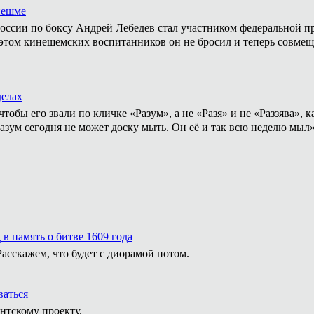
нешме
ссии по боксу Андрей Лебедев стал участником федеральной пр
том кинешемских воспитанников он не бросил и теперь совмеща
делах
тобы его звали по кличке «Разум», а не «Разя» и не «Раззява»,
Разум сегодня не может доску мыть. Он её и так всю неделю мыл
в память о битве 1609 года
сскажем, что будет с диорамой потом.
ваться
нтскому проекту.