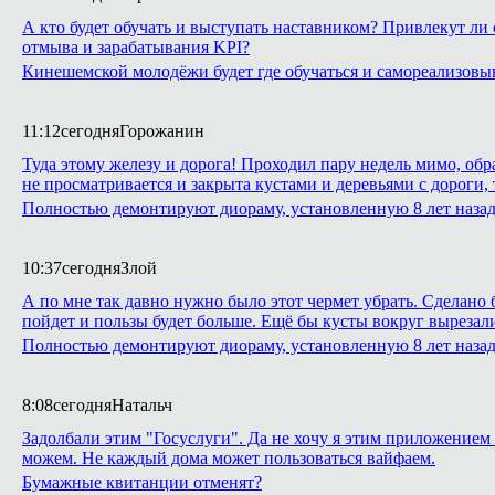
А кто будет обучать и выступать наставником? Привлекут ли 
отмыва и зарабатывания KPI?
Кинешемской молодёжи будет где обучаться и самореализовы
11:12
сегодня
Горожанин
Туда этому железу и дорога! Проходил пару недель мимо, обр
не просматривается и закрыта кустами и деревьями с дороги,
Полностью демонтируют диораму, установленную 8 лет назад 
10:37
сегодня
Злой
А по мне так давно нужно было этот чермет убрать. Сделано б
пойдет и пользы будет больше. Ещё бы кусты вокруг вырезали,
Полностью демонтируют диораму, установленную 8 лет назад 
8:08
сегодня
Натальч
Задолбали этим "Госуслуги". Да не хочу я этим приложением 
можем. Не каждый дома может пользоваться вайфаем.
Бумажные квитанции отменят?