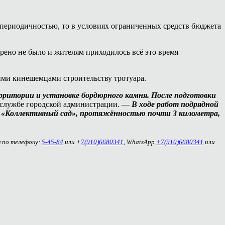
 периодичностью, то в условиях ограниченных средств бюджета
трено не было и жителям приходилось всё это время
ими кинешемцами строительству тротуара.
рритории и установке бордюрного камня. После подготовки
службе городской администрации. —
В ходе работ подрядной
и «Коллективный сад», протяжённостью почти 3 километра,
м по телефону:
5-45-84
или +
7(910)6680341
, WhatsApp
+7(910)6680341
или