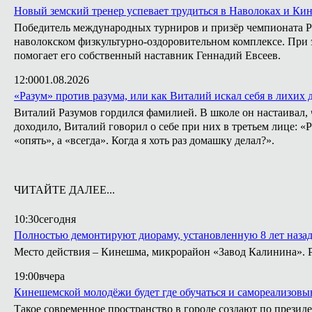
Новый земский тренер успевает трудиться в Наволоках и Ки
Победитель международных турниров и призёр чемпионата Ро
наволокском физкультурно-оздоровительном комплексе. При э
помогает его собственный наставник Геннадий Евсеев.
12:00
01.08.2026
«Разум» против разума, или как Виталий искал себя в лихих 
Виталий Разумов гордился фамилией. В школе он настаивал, ч
доходило, Виталий говорил о себе при них в третьем лице: «
«опять», а «всегда». Когда я хоть раз домашку делал?».
ЧИТАЙТЕ ДАЛЕЕ...
10:30
сегодня
Полностью демонтируют диораму, установленную 8 лет назад 
Место действия – Кинешма, микрорайон «Завод Калинина». Ра
19:00
вчера
Кинешемской молодёжи будет где обучаться и самореализовы
Такое современное пространство в городе создают по президе