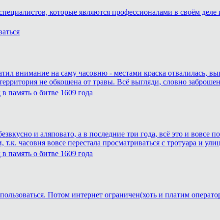
специалистов, которые являются профессионалами в своём деле и
ваться
атил внимание на саму часовню - местами краска отвалилась, вы
 территория не обкошена от травы. Всё выгляди, словно заброшен
в память о битве 1609 года
езвкусно и аляповато, а в последние три года, всё это и вовсе
 т.к. часовня вовсе перестала просматриваться с тротуара и ули
в память о битве 1609 года
пользоваться. Потом интернет ограничен(хоть и платим операто