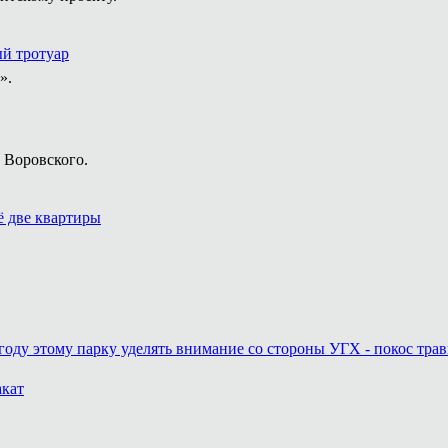
ый тротуар
».
 Воровского.
 две квартиры
году этому парку уделять внимание со стороны УГХ - покос трав
акат