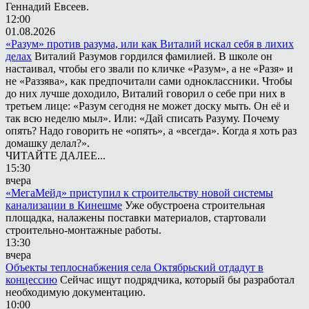
Геннадий Евсеев.
12:00
01.08.2026
«Разум» против разума, или как Виталий искал себя в лихих
делах
Виталий Разумов гордился фамилией. В школе он
настаивал, чтобы его звали по кличке «Разум», а не «Разя» и
не «Раззява», как предпочитали сами одноклассники. Чтобы
до них лучше доходило, Виталий говорил о себе при них в
третьем лице: «Разум сегодня не может доску мыть. Он её и
так всю неделю мыл». Или: «Дай списать Разуму. Почему
опять? Надо говорить не «опять», а «всегда». Когда я хоть раз
домашку делал?».
ЧИТАЙТЕ ДАЛЕЕ...
15:30
вчера
«МегаМейд» приступил к строительству новой системы
канализации в Кинешме
Уже обустроена строительная
площадка, налажены поставки материалов, стартовали
строительно-монтажные работы.
13:30
вчера
Объекты теплоснабжения села Октябрьский отдадут в
концессию
Сейчас ищут подрядчика, который бы разработал
необходимую документацию.
10:00