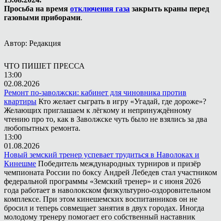
Просьба на время
отключения газа
закрыть краны перед
газовыми приборами
.
Автор: Редакция
ЧТО ПИШЕТ ПРЕССА
13:00
02.08.2026
Ремонт по-заволжски: кабинет для чиновника против
квартиры
Кто желает сыграть в игру «Угадай, где дороже»?
Желающих приглашаем к лёгкому и непринуждённому
чтению про то, как в Заволжске чуть было не взялись за два
любопытных ремонта.
13:00
01.08.2026
Новый земский тренер успевает трудиться в Наволоках и
Кинешме
Победитель международных турниров и призёр
чемпионата России по боксу Андрей Лебедев стал участником
федеральной программы «Земский тренер» и с июня 2026
года работает в наволокском физкультурно-оздоровительном
комплексе. При этом кинешемских воспитанников он не
бросил и теперь совмещает занятия в двух городах. Иногда
молодому тренеру помогает его собственный наставник