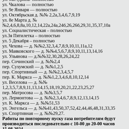
ул. Чкалова — полностью
ул. 9е Января — полностью
ул. Октябрьская д. №№ 2,2а,3,4,6,7,9,19
ул. 8е Марта д. №
№2,4,6,8,8а,10,12,14,22а,24а,24б,26,26б,29,31,35,37,10а
ул. Социалистическая – полностью
ул.3я Пятилетка – полностью
ул. 5 Декабря – полностью
ул. Чехова — д. №№2,32,3,4,7,8,9,10,11,11а,12
ул. Маяковского — д. №№4,5,6,7,8,9,10,11,13,14,16
ул. Ульянова — д.№№32,30,28,26,24,22
пер. Сочинский — д. №№2,4
пер. Сухумский — д. №№1,2,5
пер. Спортивный — д. №№2,3,4,5,7
пер. К. Маркса — д. №№1,2,3,4,6,8,10,12,14
ул. Веселова — д. №№
1,2,3,5,7,8,9,11,13,14,15,18,19,20,21,22,23,25,27
пер. Матросова — д. №№3,5,7
ул. Лермонтова — д. №№2,3,4,6,7,8,9,12,13,14,15
ул. К. Маркса — д. №№51,53
ул. Энгельса — д. №№41,43,50,37,52,42,44,46,48,31,33,35
ул. Спортивная — д. №№29,27.
Работы по повторному пуску газа потребителям будут
производиться последовательно с 10-00 до 20-00 часов
15.08.2024.